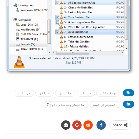
چیک باکس
فائلز
فائلیں
فولڈر
فولڈرز
کمپیوٹر ٹپس
مائیکروسافٹ ونڈوز 7
Share