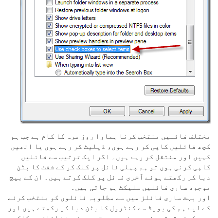
مختلف فائلیں منتخب کرنا ہمارا روز مرہ کا کام ہے جب ہم
کچھ فائلیں کاپی کر رہے ہوں، ڈیلیٹ کر رہے ہوں یا انھیں
کہیں اور منتقل کر رہے ہوں۔ اگر ایک ترتیب سے فائلیں
کاپی کرنی ہوں تو ہم پہلی فائل پر کلک کر کے شفٹ کا بٹن
دبا کر رکھتے ہوئے آخری فائل پر کلک کرتے ہیں۔ ان کے بیچ
موجود ساری فائلیں سلیکٹ ہو جاتی ہیں۔
اور بہت ساری فائلز میں سے مطلوبہ فائلوں کو منتخب کرنے
کے لیے ہم کی بورڈ سے کنٹرول کا بٹن دبا کر رکھتے ہیں اور
پھر کوئی ترتیب ضروری نہیں ہوتی۔ صرف جن فائلز پر کلک