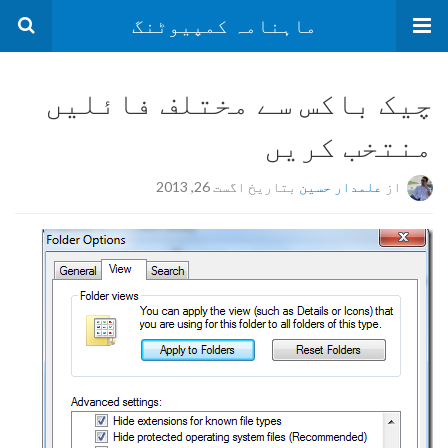
ماہنامہ کمپیوٹنگ
چیک باکس سے مختلف فائلیں
منتخب کریں
از
علمدار حسین
بتاریخ اگست 26, 2013