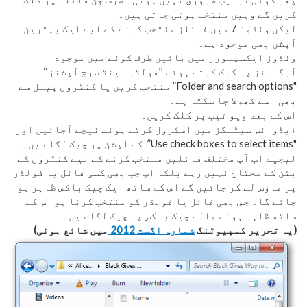
کریں گے وہیں منتخب ہوتی جاتی ہیں۔
لیکن ونڈوز 7 میں فائلز منتخب کرنے کے لیے ایک بہترین
آپشن بھی موجود ہے۔
ونڈوز ایکسپلورر میں بائیں طرف کونے میں موجود
آرگنائز پر کلک کرتے ہوئے ’’فولڈر اینڈ سرچ آپشنز‘‘
"Folder and search options” منتخب کریں یا کنٹرول پینل سے
بھی اسے کھولا جا سکتا ہے۔
اس کے بعد ویو ٹیب پر کلک کریں۔
۱یڈوانس سیٹنگز میں اسکرول کرتے ہوئے نیچے آجائیں اور
"Use check boxes to select items” کے آپشن پر چیک لگا دیں۔
لیجیے اب آپ مختلف فائلیں منتخب کرنے کے لیے کنٹرول کے
بٹن کے محتاج نہیں رہے بلکہ آپ جب بھی کسی فائل یا فولڈر
پر ماؤس لے کر جائیں گے اس کے ساتھ ایک چیک باکس ظاہر ہو
جائے گا۔ جس بھی فائل یا فولڈر کو منتخب کرنا ہو اس کے
ساتھ ظاہر ہونے والے چیک باکس پر چیک لگا دیں۔
(یہ تحریر کمپیوٹنگ
شمارہ اگست 2012
میں شائع ہوئی)