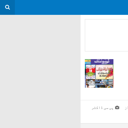
ز
پی سی ڈاکٹر