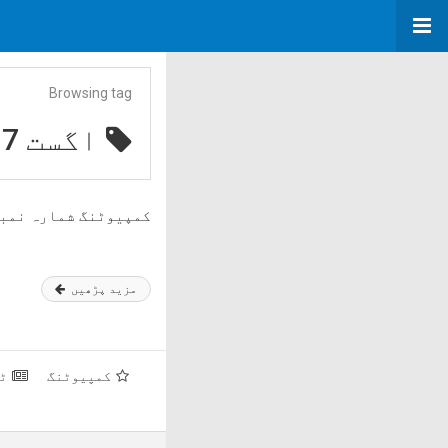
Browsing tag
اگست 2017
کمپیوٹنگ شمارہ نمبر 29
مزید پڑھیں
کمپیوٹنگ
ٹ