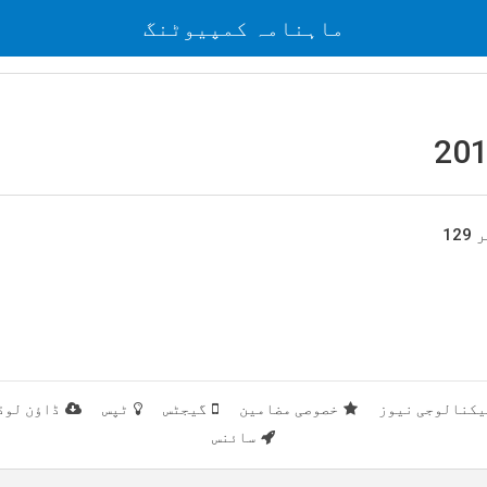
ماہنامہ کمپیوٹنگ
1
یکنالوجی نیوز
خصوصی مضامین
گیجٹس
ٹپس
ڈاؤن لوڈ
سائنس