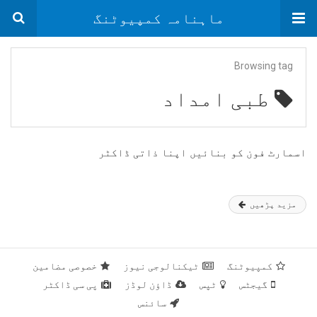
ماہنامہ کمپیوٹنگ
Browsing tag
طبی امداد
اسمارٹ فون کو بنائیں اپنا ذاتی ڈاکٹر
مزید پڑھیں
کمپیوٹنگ
ٹیکنالوجی نیوز
خصوصی مضامین
گیجٹس
ٹپس
ڈاؤن لوڈز
پی سی ڈاکٹر
سائنس