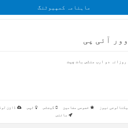
ماہنامہ کمپیوٹنگ
ور آئی پی
روزانہ دو ارب منٹس بات چیت
یکنالوجی نیوز
خصوصی مضامین
گیجٹس
ٹپس
ڈاؤن لوڈ
سائنس