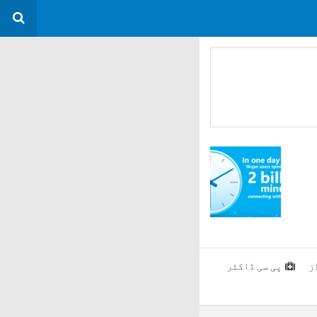
ز
پی سی ڈاکٹر