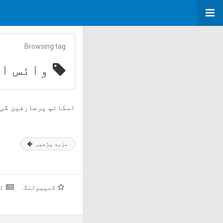
Browsing tag
وائس او
اسکائپ پرصارفین کی 
مزید پڑھیں
کمپیوٹنگ
ٹ