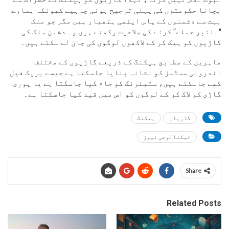
بچانا حکومتوں کی پہلی ترجیح ہونی چاہیے کیونکہ ہمارے
بہت سے دشمنوں کے پاس ایٹمی ہتھیار ہیں مگر جو ملک
"سائبر حملے” کرنے کی صلاحیت رکھتے ہیں وہ دشمن ملک کی
گاڑیوں کو ہیک کر کے لاکھوں لوگوں کی جان لے سکتے ہیں۔
ماہرین کے مطابق ہیکنگ کے ذریعے گاڑیوں کے مختلف
اندرونی سسٹمز کو نشانہ بنایا جاسکتا ہے جیسے بریک فیل
کیے جاسکتے ہیں، سٹیئرنگ کو جام کیا جاسکتا ہے یا پوری
گاڑی کو لاک کر کے لوگوں کو اس میں قید کیا جاسکتا ہے۔
گاریاں
ہیکنگ
ٹیکنالوجی نیوز
Share
Related Posts