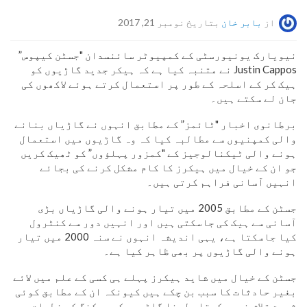
از
بابر خان
بتاریخ نومبر 21, 2017
نیویارک یونیورسٹی کے کمپیوٹر سائنسدان "جسٹن کیپوس”
Justin Cappos نے متنبہ کیا ہے کہ ہیکر جدید گاڑیوں کو
ہیک کر کے اسلحہ کے طور پر استعمال کرتے ہوئے لاکھوں کی
جان لے سکتے ہیں۔
برطانوی اخبار "ٹائمز” کے مطابق انہوں نے گاڑیاں بنانے
والی کمپنیوں سے مطالبہ کیا کہ وہ گاڑیوں میں استعمال
ہونے والی ٹیکنالوجیز کے "کمزور پہلؤوں” کو ٹھیک کریں
جو ان کے خیال میں ہیکرز کا کام مشکل کرنے کی بجائے
انہیں آسانی فراہم کرتی ہیں۔
جسٹن کے مطابق 2005 میں تیار ہونے والی گاڑیاں بڑی
آسانی سے ہیک کی جاسکتی ہیں اور انہیں دور سے کنٹرول
کیا جاسکتا ہے، یہی اندیشہ انہوں نے سنہ 2000 میں تیار
ہونے والی گاڑیوں پر بھی ظاہر کیا ہے۔
جسٹن کے خیال میں شاید ہیکرز پہلے ہی کسی کے علم میں لائے
بغیر حادثات کا سبب بن چکے ہیں کیونکہ ان کے مطابق کوئی
ثبوت تلاش نہیں کرتا، لہذا گاڑیوں کو ہیکنگ کے خطرات سے