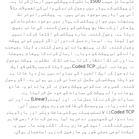
خاص سائز جیسے 1500بائٹس کے پیکٹس میں ارسال کرتا ہے۔
ان پیکٹس کے ہیڈر میں وصول کرنے کی والی کی تفصیلات مثلاً
آئی پی ایڈریس موجود ہوتی ہیں۔ یہ پیکٹس رائوٹر تک
پہنچتے ہیں جو ان پیکٹس کے ہیڈر میں موجود معلومات کو
پڑھ کر ان کے مطابق پیکٹس کو وصول کنندہ کی جانب بھیج
دیتا ہے۔ وصول کنندہ سارے پیکٹس کو اکٹھا کرکے انہیں
جوڑ لیتا ہے ۔ اس سارے عمل کے دوران اگر کہیں کوئی پیکٹ
وصول کنندہ تک نہ پہنچ پائے تو وصول کنندہ، ڈیٹا بھیجنے
والے کو اس پیکٹ کو دوبارہ ارسال کرنے کا پیغام بھیجتا
ہے اور تب تک انتظار کرتا ہے جب تک کہ مطلوبہ پیکٹ موصول
نہ ہوجائے۔ لیکن Coded TCPمیں ڈیٹا کے سب بلاکس کو ایک
ساتھ جوڑ کر ایک الجبرا کی مساوات میں بدل دیا جاتا ہے
جو ڈیٹا پیکٹس کی مکمل ترجمانی کررہی ہوتی ہے۔ اگر وصول
کنندہ کسی وجہ سے کوئی پیکٹ وصول نہ کر پائے تو وہ ضائع
ہوجانے والے پیکٹ کی مساوات کو خود حل کرلیتا ہے۔
مساوات حل کرنے کا عمل سادہ اور لینئر(Linear) ہے اور اس
کے لئے زیادہ پروسسنگ کی طاقت ضرورت پیش نہیں آتی۔
Coded TCPکا لائسنس پہلے ہی کئی سافٹ ویئر اور ہارڈویئر
بنانے والی کمپنیوں نے خرید لیا ہے جن کے نام ابھی ظاہر
نہیں کئے گئے۔ امید کی جاری ہے کہ اگلے چند ماہ میں یہ
ٹیکنالوجی عملی طور پر صارفین کے زیر استعمال ہوگی۔