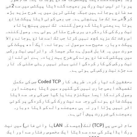
پر وائر لیس نیٹ ورک پر بھیجے گئے ڈیٹا پیکٹس میں سے 2فی
صد ضائع ہوجاتے ہیں جبکہ چلتی ٹرین میں یہ شرح مزید بڑھ
کر 5فی صد تک جا پہنچتی ہے۔ جب بھی کوئی ڈیٹا پیکٹ ضائع
ہوتا ہے یعنی ڈیٹا کے وصول کنندہ تک نہیں پہنچ پاتا،
نیٹ ورک کی کاردگردی بری طرح متاثر ہوتی ہے۔ وصول کنندہ
اس وقت تک مزید کچھ نہیں کرتا جب تک اسے ضائع ہوجانے والا
پیکٹ دوبارہ صحیح سے موصول نہ ہوجائے۔ ایک آدھ پیکٹ کی
صورت میں یہ قابل قبول ہے مگر جیسا کہ وائرلیس نیٹ ورکس
میں پیکٹس کے ضائع ہونے کی شرح بہت زیادہ ہے، اس لئے ان
نیٹ ورکس کی کار کردگی اتنی بہتر نہیں رہتی جتنی کہ تار
سے جڑے نیٹ ورکس کی ہوتی ہے۔
محققین کے تیار کردہ طریقہ کار Coded TCP جس کی مکمل
تفصیلات ابھی جاری نہیں کی گئیں، میں ڈیٹا بھیجنے اور
وصول کرنے کا ایسا میکنزم بنایا گیا جس کی وجہ سے ڈیٹا
پیکٹ ضائع ہونے کی وجہ سے نیٹ ورک کی کارکردگی پر کوئی
اثر نہیں پڑتا اور نہ ہی بھیجنے والے کو ڈیٹا دوبارہ
بھیجنے کی ضرورت پیش آتی ہے۔
عام ٹی سی پی (TCP) لنک (جیسے کہ LANیا وائی فائی) میں نیٹ
ورک ایڈاپٹر کی مدد سے ڈیٹا ایک مخصوص رفتار سے اور ایک