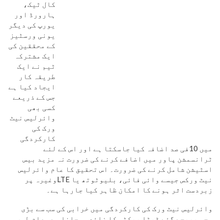
کال ٹیک،
ہارورڈ اور
یورپ کی دیگر
یونی ورسٹیز
کے محققین کی
ایک مشترکہ
ٹیم نے ایک
طریقہ کار
ایجاد کیا ہے
جس کے ذریعے
کسی بھی
وائرلیس نیٹ
ورک کی
کارکردگی
میں 10فی صد اضافہ کیا جاسکتا ہے اور اس کے لئے
ٹرانسمشن پاور میں اضافے کرنے کی ضرورت نہ مزید بیس
اسٹیشن شامل کرنے کی ضرورت۔ اس تحقیق کا عام وائرلیس
نیٹ ورکس جیسے وائی فائی، بلیوٹوتھ یا LTEوغیرہ پر
زبردست اثر ہونے کا امکان ظاہر کیا جارہا ہے۔
وائرلیس نیٹ ورک کی کارکردگی میں خرابی کی سب سے بڑی
وجہ بھیجے گئے ڈیٹا پیکٹس کا ضائع ہوجانا ہے۔ عام طور