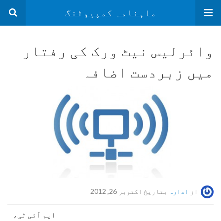
ماہنامہ کمپیوٹنگ
وائرلیس نیٹ ورک کی رفتار
میں زبردست اضافہ
از
ادارہ
بتاریخ اکتوبر 26, 2012
ایم آئی ٹی،