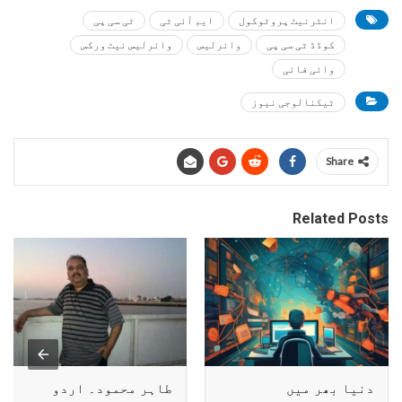
انٹرنیٹ پروٹوکول
ایم آئی ٹی
ٹی سی پی
کوڈڈ ٹی سی پی
وائرلیس
وائرلیس نیٹ ورکس
وائی فائی
ٹیکنالوجی نیوز
Share
Related Posts
دنیا بھر میں
طاہر محمود۔ اردو