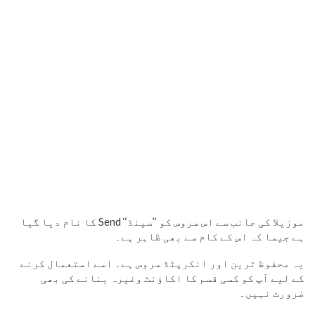
موزیلا کی جانب سے اس سروس کو ’’سینڈ‘‘ Send کا نام دیا گیا
ہے جیسا کہ اس کے کام سے بھی ظاہر ہے۔
یہ محفوظ ترین اور انکرپٹڈ سروس ہے۔ اسے استعمال کرنے
کے لیے آپ کو کسی قسم کا اکاؤنٹ وغیرہ بنانے کی بھی
ضرورت نہیں۔