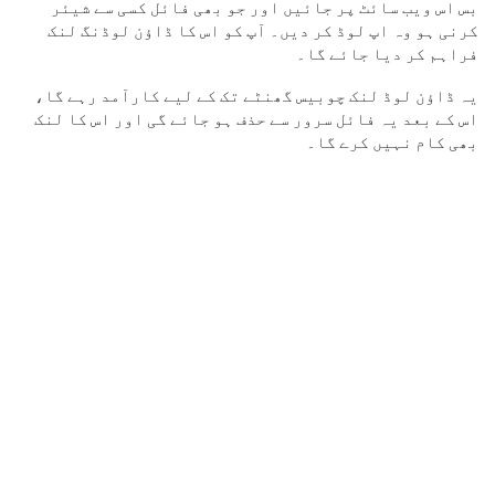
بس اس ویب سائٹ پر جائیں اور جو بھی فائل کسی سے شیئر
کرنی ہو وہ اپ لوڈ کر دیں۔ آپ کو اس کا ڈاؤن لوڈنگ لنک
فراہم کر دیا جائے گا۔
یہ ڈاؤن لوڈ لنک چوبیس گھنٹے تک کے لیے کارآمد رہے گا،
اس کے بعد یہ فائل سرور سے حذف ہو جائے گی اور اس کا لنک
بھی کام نہیں کرے گا۔