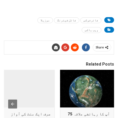
فائرفوکس
فائل شیئرنگ
موزیلا
ویب باکس
Share
Related Posts
آپ کا رہائشی علاقہ 75
صرف ایک منٹ کی آواز