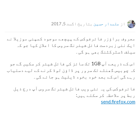
از
علمدار حسین
بتاریخ اگست 5, 2017
معروف براؤزر فائرفوکس کے پیچھے موجود کمپنی موزیلا نے
ایک نئی زبردست فائل شیئرنگ سروس کا اعلان کیا جو کہ
سیلف ڈسٹرکٹنگ بھی ہو گی۔
اس کے ذریعے آپ 1GB تک سائز کی فائل شیئر کر سکیں گے جو
کہ چوبیس گھنٹے تک سرور پر ڈاؤن لوڈ کرنے کے لیے دستیاب
رہے گی اس کے بعد خود بخود ڈیلیٹ ہو جائے گی۔
فائرفوکس کی یہ نئی ویب فائل شیئرنگ سروس آپ درج ذیل
ربط پر ملاحظہ کر سکتے ہیں:
send.firefox.com