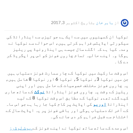
از
بابر خان
بتاریخ اکتوبر 3, 2017
نوکیا ان کمپنیوں میں سے ایک ہے جو تیزی سے اینڈرائڈ کی
سیکورٹی اپڈیٹس فراہم کرتی ہیں، اس حوالے سے نوکیا نے
وعدہ کیا ہے کہ اگلے سال جیسے ہی اینڈروئیڈ پی ریلیز
ہوگا وہ اپنے حالیہ تمام چاروں فونز کو اس پر اپگریڈ کر
دے گا۔
اس وقت مارکیٹ میں نوکیا کے چار سمارٹ فونز دستیاب ہیں
جن میں نوکیا 3، نوکیا 5، نوکیا 6 اور نوکیا 8 شامل ہیں،
یہ چاروں فونز مختلف خصوصیات کے حامل ہیں اور اپنی
ریلیز کے وقت یہ چاروں فونز اینڈرائڈ
نوگٹ
کے ساتھ جاری
کیے گئے تھے، نوکیا کے مطابق اس وقت نوکیا 8 کے لیے
اینڈرائڈ
اوریو
کی اپڈیٹ پر کام کیا جا رہا ہے جو اس ماہ
کے آخر تک دستیاب ہوگی اور باقی فونز پر یہ اپڈیٹ سال کے
اختتام سے قبل فراہم کر دی جائے گی۔
اس وعدے کے ساتھ ساتھ نوکیا نے اپنے فونز کے
بوٹ لوڈرز