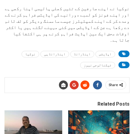
نوکیا نے اپنے صارفین کے تئیں کھلی پالیسی اپنا رکھی ہے
اور اپنے فونز کو لمبے دورانیے کی اپڈیٹس فراہم کرنے کے
وعدے کر کے اپنے کمپٹیٹرز جیسے سامسنگ ودیگر کو ٹف ٹائم
دے رکھا ہے جن کے اپڈیٹس میں کئی مہینے لگتے ہیں یا اکثر
اوقات محض ایک مین اپڈیٹ فراہم کرنے پر ہی اکتفا کیا
جاتا ہے۔
اپڈیٹس
اینڈرائڈ
اینڈرائڈ پی
نوکیا
ٹیکنالوجی نیوز
Share
Related Posts