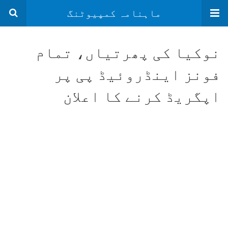
ماہنامہ کمپیوٹنگ
نوکیا کی پھرتیاں، تمام
فونز اینڈروئیڈ پی پر
اپگریڈ کرنے کا اعلان