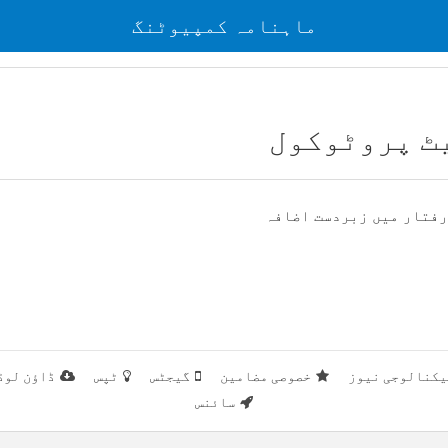
ماہنامہ کمپیوٹنگ
ٹ پروٹوکول
رفتار میں زبردست اضافہ
یکنالوجی نیوز
خصوصی مضامین
گیجٹس
ٹپس
ڈاؤن لوڈ
سائنس