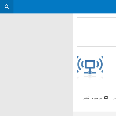
ز
پی سی ڈاکٹر