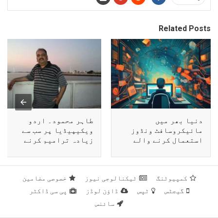
Related Posts
دنیا بھر میں
طاہر محمود۔ اردو
مائیکروسافٹ ونڈوز
ویکیپیڈیا پر سب سے
استعمال کرنے والے
زیادہ ترامیم کرنے
کروڑوں صارفین کے
والے صارف
کمپیوٹرز ناقابل
استعمال
کمپیوٹنگ
ٹیکنالوجی نیوز
خصوصی مضامین
گیجٹس
ٹپس
ڈاؤن لوڈز
پی سی ڈاکٹر
سائنس