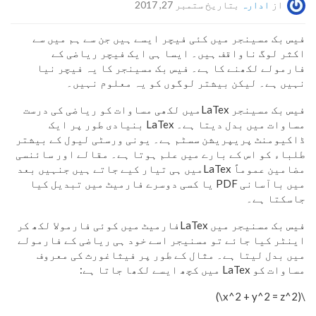
از
ادارہ
بتاریخ ستمبر 27, 2017
فیس بک مسینجر میں کئی فیچر ایسے ہیں جن سے ہم میں سے
اکثر لوگ ناواقف ہیں۔ ایسا ہی ایک فیچر ریاضی کے
فارمولے لکھنے کا ہے۔ فیس بک مسینجر کا یہ فیچر نیا
نہیں ہے۔ لیکن بیشتر لوگوں کو یہ معلوم نہیں۔
فیس بک مسینجر LaTexمیں لکھی مساوات کو ریاضی کی درست
مساوات میں بدل دیتا ہے۔ LaTex بنیادی طور پر ایک
ڈاکیومنٹ پریپریشن سسٹم ہے۔ یونی ورسٹی لیول کے بیشتر
طلباء کو اس کے بارے میں علم ہوتا ہے۔ مقالے اور سائنسی
مضامین عموماً LaTexمیں ہی تیار کیے جاتے ہیں جنہیں بعد
میں باآسانی PDF یا کسی دوسرے فارمیٹ میں تبدیل کیا
جاسکتا ہے۔
فیس بک مسنیجر میں LaTexفارمیٹ میں کوئی فارمولا لکھ کر
اینٹر کیا جائے تو مسنیجر اسے خود ہی ریاضی کے فارمولے
میں بدل لیتا ہے۔ مثال کے طور پر فیثاغورث کی معروف
مساوات کو LaTex میں کچھ ایسے لکھا جاتا ہے:
\(x^2 + y^2 = z^2\)