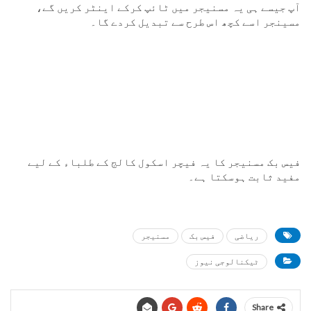
آپ جیسے ہی یہ مسنیجر میں ٹائپ کرکے اینٹر کریں گے،
مسینجر اسے کچھ اس طرح سے تبدیل کردے گا۔
فیس بک مسنیجر کا یہ فیچر اسکول کالج کے طلباء کے لیے
مفید ثابت ہوسکتا ہے۔
ریاضی
فیس بک
مسنیجر
ٹیکنالوجی نیوز
Share