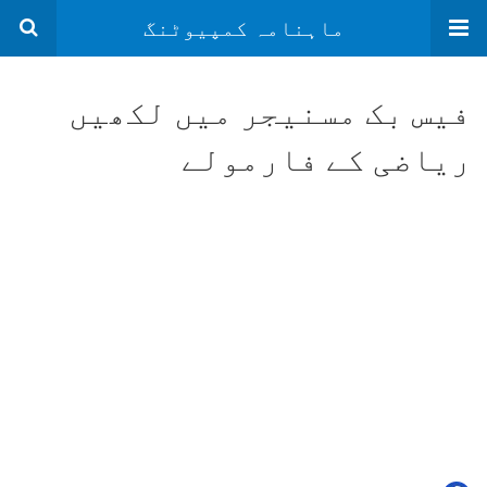
ماہنامہ کمپیوٹنگ
فیس بک مسنیجر میں لکھیں
ریاضی کے فارمولے