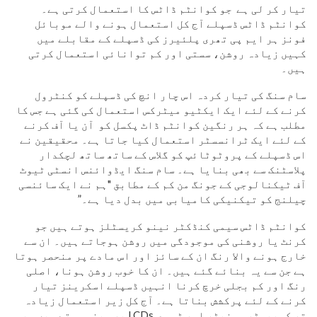
تیار کر لی ہے جو کوانٹم ڈاٹس کا استعمال کرتی ہے۔
کوانٹم ڈاٹس ڈسپلے آج کل استعمال ہونے والے موبائل
فونز ہر ایم پی تھری پلئیرز کی ڈسپلے کے مقابلے میں
کہیں زیادہ روشن، سستی اور کم توانائی استعمال کرتی
ہیں۔
سام سنگ کی تیار کردہ اس چار انچ کی ڈسپلے کو کنٹرول
کرنے کے لئے ایک ایکٹیو میٹرکس استعمال کی گئی ہے جس کا
مطلب ہے کہ ہر رنگین کوانٹم ڈاٹ پکسل کو آن یا آف کرنے
کے لئے ایک ٹرانسسٹر استعمال کیا جاتا ہے۔ محقیقین نے
اس ڈسپلے کے پروٹوٹائپ کو گلاس کے ساتھ ساتھ لچکدار
پلاسٹنک سے بھی بنایا ہے۔ سام سنگ ایڈوائنس انسٹی ٹیوٹ
آف ٹیکنالوجی کے جونگ من کم کے مطابق "ہم نے ایک سائنسی
چیلنج کو تیکنیکی کامیابی میں بدل دیا ہے۔”
کوانٹم ڈاٹس سیمی کنڈکٹر نینو کریسٹلز ہوتے ہیں جو
کرنٹ یا روشنی کی موجودگی میں روشن ہوجاتے ہیں۔ ان سے
خارج ہونے والا رنگ ان کے سائز اور اس مادے پر منحصر ہوتا
ہے جن سے یہ بنائے گئے ہیں۔ ان کا خوب روشن ہونا، اصلی
رنگ اور کم بجلی خرچ کرنا انہیں ڈسپلے اسکرینز تیار
کرنے کے لئے پرکشش بناتا ہے۔ آج کل زیر استعمال زیادہ
تر کمپیوٹر مونیٹر اور ٹی وی LCDs پر مبنی ہوتے ہیں۔ یہ