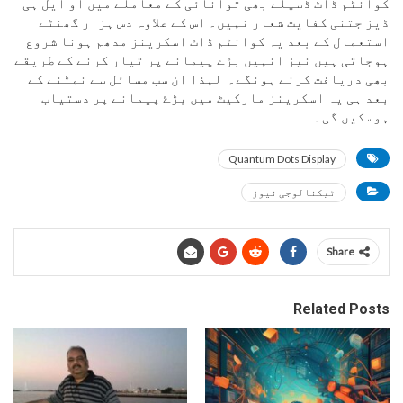
کوانٹم ڈاٹ ڈسپلے بھی توانائی کے معاملے میں او ایل ہی
ڈیز جتنی کفایت شعار نہیں۔ اس کے علاوہ دس ہزار گھنٹے
استعمال کے بعد یہ کوانٹم ڈاٹ اسکرینز مدھم ہونا شروع
ہوجاتی ہیں نیز انہیں بڑے پیمانے پر تیار کرنے کے طریقے
بھی دریافت کرنے ہونگے۔ لہذا ان سب مسائل سے نمٹنے کے
بعد ہی یہ اسکرینز مارکیٹ میں بڑۓ پیمانے پر دستیاب
ہوسکیں گی۔
Quantum Dots Display
ٹیکنالوجی نیوز
Share
Related Posts