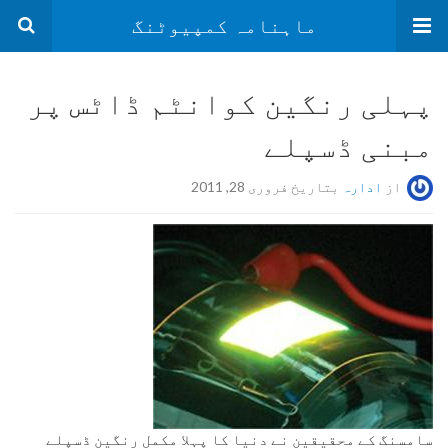
ماہنامہ کمپیوٹنگ
پہلی رنگین کوانٹم ڈاٹس پر
مبنی ڈسپلے
از
ادارہ
بتاریخ فروری 28, 2011
سامسنگ کے محقیقین نے دنیا کا پہلا مکمل رنگین ڈسپلے