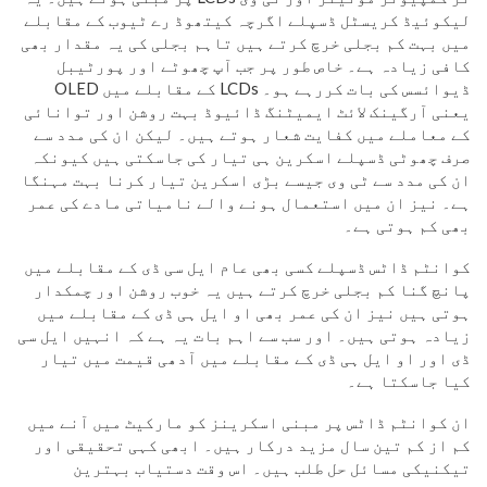
لیکوئیڈ کریسٹل ڈسپلے اگرچہ کیتھوڈ رے ٹیوب کے مقابلے
میں بہت کم بجلی خرچ کرتے ہیں تاہم بجلی کی یہ مقدار بھی
کافی زیادہ ہے۔ خاص طور پر جب آپ چھوٹے اور پورٹیبل
ڈیوائسس کی بات کررہے ہو۔ LCDs کے مقابلے میں OLED
یعنی آرگینک لائٹ ایمیٹنگ ڈائیوڈ بہت روشن اور توانائی
کے معاملے میں کفایت شعار ہوتے ہیں۔ لیکن ان کی مدد سے
صرف چھوٹی ڈسپلے اسکرین ہی تیار کی جاسکتی ہیں کیونکہ
ان کی مدد سے ٹی وی جیسے بڑی اسکرین تیار کرنا بہت مہنگا
ہے۔ نیز ان میں استعمال ہونے والے نامیاتی مادے کی عمر
بھی کم ہوتی ہے۔
کوانٹم ڈاٹس ڈسپلے کسی بھی عام ایل سی ڈی کے مقابلے میں
پانچ گنا کم بجلی خرچ کرتے ہیں یہ خوب روشن اور چمکدار
ہوتی ہیں نیز ان کی عمر بھی او ایل ہی ڈی کے مقابلے میں
زیادہ ہوتی ہیں۔ اور سب سے اہم بات یہ ہے کہ انہیں ایل سی
ڈی اور او ایل ہی ڈی کے مقابلے میں آدھی قیمت میں تیار
کیا جاسکتا ہے۔
ان کوانٹم ڈاٹس پر مبنی اسکرینز کو مارکیٹ میں آنے میں
کم از کم تین سال مزید درکار ہیں۔ ابھی کہی تحقیقی اور
تیکنیکی مسائل حل طلب ہیں۔ اس وقت دستیاب بہترین