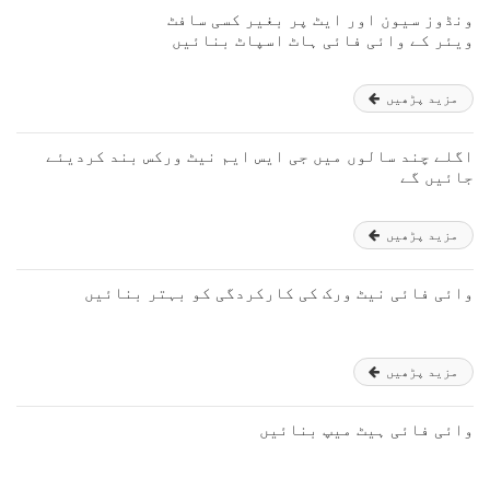
ونڈوز سیون اور ایٹ پر بغیر کسی سافٹ
ویئر کے وائی فائی ہاٹ اسپاٹ بنائیں
مزید پڑھیں
اگلے چند سالوں میں جی ایس ایم نیٹ ورکس بند کردیئے
جائیں گے
مزید پڑھیں
وائی فائی نیٹ ورک کی کارکردگی کو بہتر بنائیں‬
مزید پڑھیں
وائی فائی ہیٹ میپ بنائیں