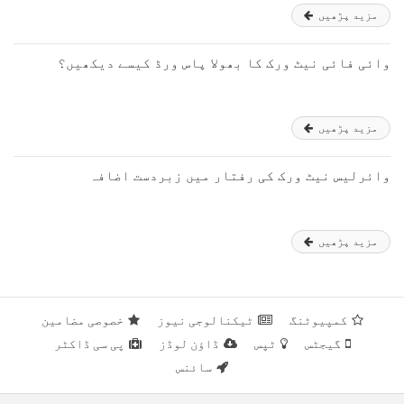
مزید پڑھیں
وائی فائی نیٹ ورک کا بھولا پاس ورڈ کیسے دیکھیں؟
مزید پڑھیں
وائرلیس نیٹ ورک کی رفتار میں زبردست اضافہ
مزید پڑھیں
کمپیوٹنگ
ٹیکنالوجی نیوز
خصوصی مضامین
گیجٹس
ٹپس
ڈاؤن لوڈز
پی سی ڈاکٹر
سائنس