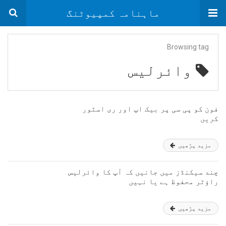
ماہنامہ کمپیوٹنگ
Browsing tag
وائرلیس
فون کو پی سی پر بیک اپ اور ری اسٹور
کریں
مزید پڑھیں
چند سیکنڈز میں جانیں کہ آپ کا وائرلیس
راؤٹر محفوظ ہے یا نہیں
مزید پڑھیں