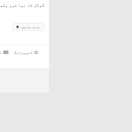
گوگل کا نیا فون پکسل 2 جلد مارکیٹ میں آرہا
مزید پڑھیں
کمپیوٹنگ
ٹ