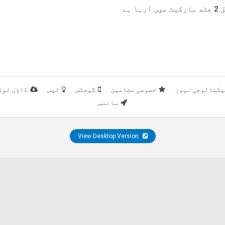
 ہے
یکنالوجی نیوز
خصوصی مضامین
گیجٹس
ٹپس
ڈاؤن لوڈ
سائنس
View Desktop Version