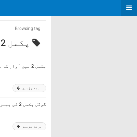
Browsing tag
پکسل 2
پکسل 2 میں آواز کا مسئلہ، گوگل نے اعتراف کر لیا
مزید پڑھیں
گوگل پکسل 2 کی بہترین تصاویر کا چھپا ہوا راز منظرِ عام پر آگیا
مزید پڑھیں