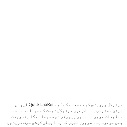
میڈیکل رپورٹس کو سمجھنے کے لیے Quick LabRef ایپلی
کیشن دستیاب ہے۔ اس میں میڈیکل ٹیسٹ کے حوالے سے عمدہ
معلومات موجود ہے اور رپورٹس کو سمجھانے کا بندوبست
بھی موجود ہے۔ ضروری نہیں کہ یہ ایپلی کیشن صرف مریضوں