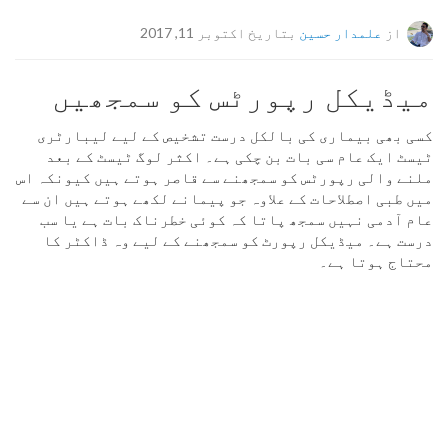
از
علمدار حسین
بتاریخ اکتوبر 11, 2017
میڈیکل رپورٹس کو سمجھیں
کسی بھی بیماری کی بالکل درست تشخیص کے لیے لیبارٹری
ٹیسٹ ایک عام سی بات بن چکی ہے۔ اکثر لوگ ٹیسٹ کے بعد
ملنے والی رپورٹس کو سمجھنے سے قاصر ہوتے ہیں کیونکہ اس
میں طبی اصطلاحات کے علاوہ جو پیمانے لکھے ہوتے ہیں ان سے
عام آدمی نہیں سمجھ پاتا کہ کوئی خطرناک بات ہے یا سب
درست ہے۔ میڈیکل رپورٹ کو سمجھنے کے لیے وہ ڈاکٹر کا
محتاج ہوتا ہے۔