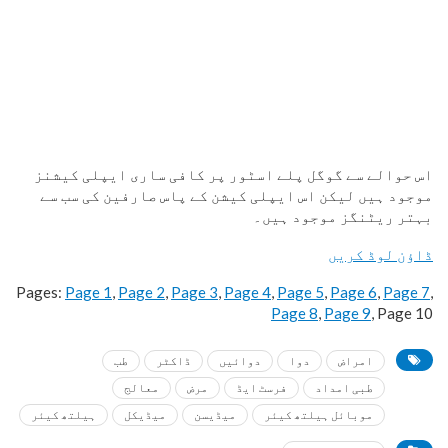
اس حوالے سے گوگل پلے اسٹور پر کافی ساری ایپلی کیشنز
موجود ہیں لیکن اس ایپلی کیشن کے پاس صارفین کی سب سے
بہتر ریٹنگز موجود ہیں۔
ڈاؤن لوڈ کریں
Pages:
Page
1
,
Page
2
,
Page
3
,
Page
4
,
Page
5
,
Page
6
,
Page
7
,
Page
8
,
Page
9
,
Page
10
امراض
دوا
دوائیں
ڈاکٹر
طب
طبی امداد
فرسٹ ایڈ
مرض
معالج
موبائل ہیلتھ کیئر
میڈیسن
میڈیکل
ہیلتھ کیئر