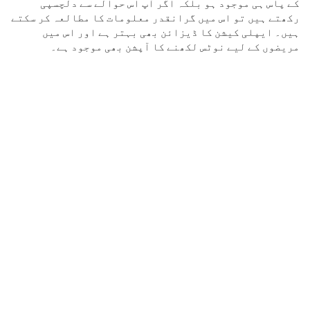
کے پاس ہی موجود ہو بلکہ اگر آپ اس حوالے سے دلچسپی
رکھتے ہیں تو اس میں گرانقدر معلومات کا مطالعہ کر سکتے
ہیں۔ ایپلی کیشن کا ڈیزائن بھی بہتر ہے اور اس میں
مریضوں کے لیے نوٹس لکھنے کا آپشن بھی موجود ہے۔