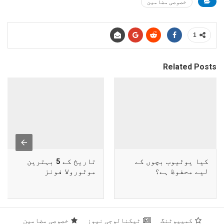
خصوصی مضامین
1
Related Posts
کیا یوٹیوب بچوں کے
تاریخ کے 5 بہترین
لیے محفوظ ہے؟
موٹورولا فونز
کمپیوٹنگ
ٹیکنالوجی نیوز
خصوصی مضامین