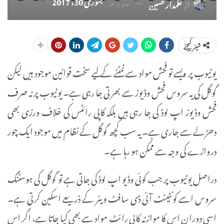
جنوری 30، 2017
از
علمدار حسین
مورخہ
شیئر کیجئے
یوٹیوب پر ویسے تو فحش مواد سے نمٹنے کے لیے سخت قوانین موجود ہیں لیکن
گوگل کی یہ سروس فحش وڈیوز سے بھرتی جا رہی ہے۔ یوٹیوب پر نہ صرف
فحش وڈیوز اپ لوڈ کی جا رہی ہیں بلکہ کاپی رائٹس کی خلاف ورزی بھی
دھڑلے سے جاری ہے۔ یہ سب کچھ گوگل کے نظام میں موجود ایک چور
دروازے کی وجہ سے ممکن ہو رہا ہے۔
دراصل یوٹیوب پر جب کوئی وڈیو اپ لوڈ کی جاتی ہے تو گوگل کی ہوسٹنگ
سروس اسے کونٹینٹ آئی ڈی سافٹ ویئر کے ذریعے اسکین کرتی ہے۔
اسی دوران اس کا موازنہ کاپی رائٹ مواد سے بھی کیا جاتا ہے، اگر اس