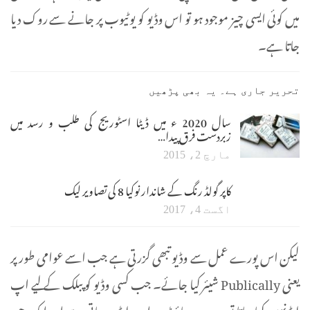
میں کوئی ایسی چیز موجود ہو تو اس وڈیو کو یوٹیوب پر جانے سے روک دیا
جاتا ہے۔
تحریر جاری ہے۔ یہ بھی پڑھیں
سال 2020 ء میں ڈیٹا اسٹوریج کی طلب و رسد میں
زبردست فرق پیدا…
مارچ 2، 2015
کاپر گولڈ رنگ کے شاندار نوکیا 8 کی تصاویر لیک
اگست 4، 2017
لیکن اس پورے عمل سے وڈیو تبھی گزرتی ہے جب اسے عوامی طور پر
یعنی Publically شیئر کیا جائے۔ جب کسی وڈیو کو پبلک کے لیے اپ
لوڈ نہیں کیا جاتا تو یہ ویب سائٹ پر اپ لوڈ ہو جاتی ہے اور ایک چور