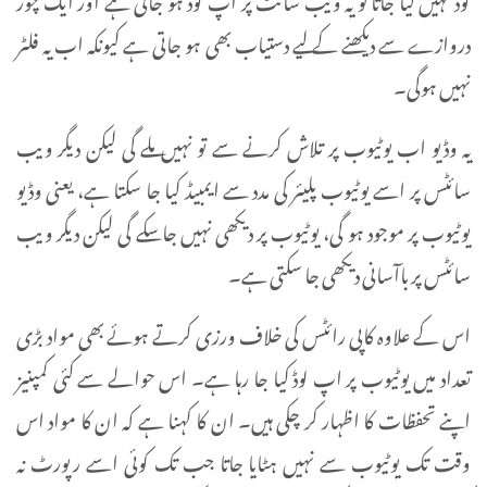
دروازے سے دیکھنے کے لیے دستیاب بھی ہو جاتی ہے کیونکہ اب یہ فلٹر
نہیں ہوگی۔
یہ وڈیو اب یوٹیوب پر تلاش کرنے سے تو نہیں ملے گی لیکن دیگر ویب
سائٹس پر اسے یوٹیوب پلیئر کی مدد سے ایمبیڈ کیا جا سکتا ہے، یعنی وڈیو
یوٹیوب پر موجود ہو گی، یوٹیوب پر دیکھی نہیں جا سکے گی لیکن دیگر ویب
سائٹس پر باآسانی دیکھی جا سکتی ہے۔
اس کے علاوہ کاپی رائٹس کی خلاف ورزی کرتے ہوئے بھی مواد بڑی
تعداد میں یوٹیوب پر اپ لوڈ کیا جا رہا ہے۔ اس حوالے سے کئی کمپنیز
اپنے تحفظات کا اظہار کر چکی ہیں۔ ان کا کہنا ہے کہ ان کا مواد اس
وقت تک یوٹیوب سے نہیں ہٹایا جاتا جب تک کوئی اسے رپورٹ نہ