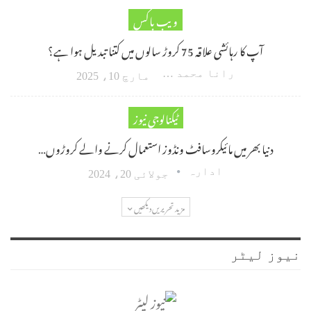
ویب باکس
آپ کا رہائشی علاقہ 75 کروڑ سالوں میں کتنا تبدیل ہوا ہے؟
رانا محمد امین اکبر
مارچ 10، 2025
ٹیکنالوجی نیوز
دنیا بھر میں مائیکروسافٹ ونڈوز استعمال کرنے والے کروڑوں…
ادارہ
جولائی 20، 2024
مزید تحریریں دیکھیں
نیوز لیٹر