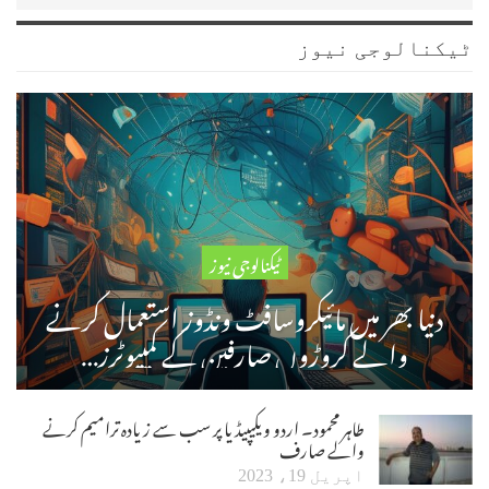
ٹیکنالوجی نیوز
ٹیکنالوجی نیوز
دنیا بھر میں مائیکروسافٹ ونڈوز استعمال کرنے
والے کروڑوں صارفین کے کمپیوٹرز…
طاہر محمود۔ اردو ویکیپیڈیا پر سب سے زیادہ ترامیم کرنے
والے صارف
اپریل 19، 2023