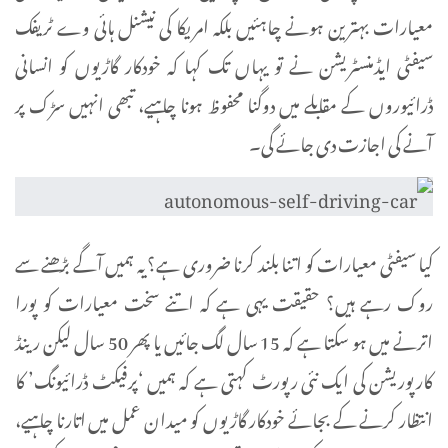
معیارات بہترین ہونے چاہئیں بلکہ امریکا کی نیشنل ہائی وے ٹریفک
سیفٹی ایڈمنسٹریشن نے تو یہاں تک کہا کہ خودکار گاڑیوں کو انسانی
ڈرائیوروں کے مقابلے میں دوگنا محفوظ ہونا چاہیے، تبھی انہیں سڑک پر
آنے کی اجازت دی جائے گی۔
کیا سیفٹی معیارات کو اتنا بلند کرنا ضروری ہے؟ یہ ہمیں آگے بڑھنے سے
روک رہے ہیں؟ حقیقت یہی ہے کہ اتنے سخت معیارات کو پورا
اترنے میں ہو سکتا ہے کہ 15 سال لگ جائیں یا پھر 50 سال لیکن رینڈ
کارپوریشن کی ایک نئی رپورٹ کہتی ہے کہ ہمیں ‘پرفیکٹ ڈرائیونگ’ کا
انتظار کرنے کے بجائے خودکار گاڑیوں کو میدان عمل میں اتارنا چاہیے،