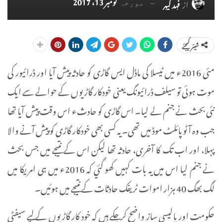
نومبر 13، 2017
از
فہد کیہر
مورخہ
شیئر کیجئے
مئی 2016ء میں ٹیسلا کی ماڈل ایس گاڑی کو حادثہ پیش آیا اور ڈرائیور کی
موت ہوئی تو سیلف ڈرائیونگ یعنی خودکار گاڑیوں کے حوالے سے ایک
نئی بحث نے جنم لے لیا۔ اس گاڑی کو حادثء اس وقت پیش آیا تھا
جب وہ آٹو پائلٹ موڈ میں تھی۔ یہ کسی بھی خودکار گاڑی کو پیش آنے والا
پہلا، اور اب تک کا آخری، حادثہ تھا لیکن اس کے نتیجے میں جس بحث
نے جنم لیا اس میں یہ بات کہیں کھو گئي کہ 2016ء میں ہی امریکا میں
لگ بھگ 40 ہزار اموات ٹریفک حادثات کے نتیجے میں ہوئیں۔
حکومت اور پالیسی ساز واضح کر چکے ہیں کہ خود کار گاڑیوں کے لیے سیفٹی