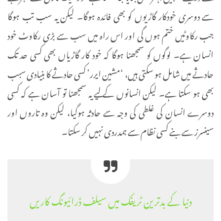
سے دوسری خودکار گاڑیوں کو بھی فائدہ ہوگا۔ لیکن یہ سب تب ہوگا
جب رکاوٹیں ختم ہوں گی اور اس راہ میں سب سے بڑی رکاوٹ خود
انسان ہے۔ لوگوں کو سمجھنا ہوگا کہ خود کار گاڑیاں بھی کسی حد تک
حادثے میں شامل ہو سکتی ہیں، ‘مشین ایرر’ کسی حادثے کا بنیادی سبب
بھی ہو سکتا ہے۔ لیکن انسانوں کے لیے یہ سمجھنا تو آسان ہے کہ کسی
دوسرے انسان کی غلطی کی وجہ سے حادثہ ہوگیا، لیکن وہ تاروں اور
سینسرز سے بنے کسی نظام سے ہمدردی نہیں کر سکتا۔
دنیا کے بدترین ٹریفک میں سیلف ڈرائیونگ کاریں