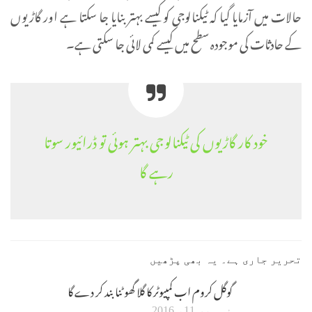
حالات میں آزمایا گیا کہ ٹیکنالوجی کو کیسے بہتر بنایا جا سکتا ہے اور گاڑیوں
کے حادثات کی موجودہ سطح میں کیسے کمی لائی جا سکتی ہے۔
خود کار گاڑیوں کی ٹیکنالوجی بہتر ہوئی تو ڈرائیور سوتا
رہے گا
تحریر جاری ہے۔ یہ بھی پڑھیں
گوگل کروم اب کمپیوٹر کا گلا گھوٹنا بند کر دے گا
نومبر 11، 2016