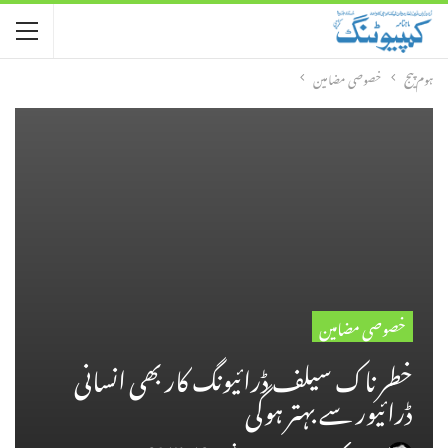
ہوم پیج
خصوصی مضامین
خصوصی مضامین
خطرناک سیلف ڈرائیونگ کار بھی انسانی
ڈرائیور سے بہتر ہوگی