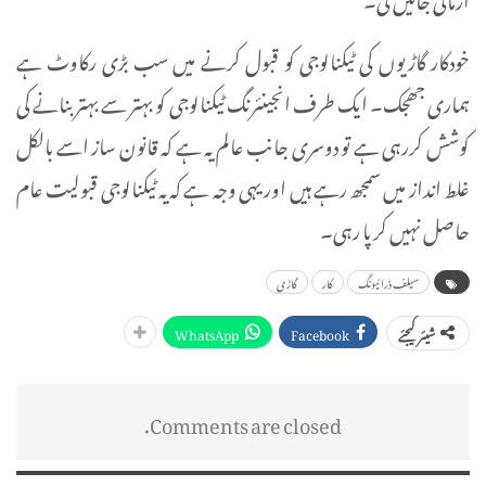
خودکار گاڑیوں کی ٹیکنالوجی کو قبول کرنے میں سب بڑی رکاوٹ ہے
ہماری جھجک۔ ایک طرف انجینئرنگ ٹیکنالوجی کو بہتر سے بہتر بنانے کی
کوشش کررہی ہے تو دوسری جانب عالم یہ ہے کہ قانون ساز اسے بالکل
غلط انداز میں سمجھ رہے ہیں اور یہی وجہ ہے کہ یہ ٹیکنالوجی قبولیت عام
حاصل نہیں کر پا رہی۔
سیلف ڈرائیونگ
کار
گاڑی
WhatsApp
Facebook
شیئر کیجئے
Comments are closed.