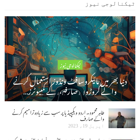
ٹیکنالوجی نیوز
ٹیکنالوجی نیوز
دنیا بھر میں مائیکروسافٹ ونڈوز استعمال کرنے
والے کروڑوں صارفین کے کمپیوٹرز…
طاہر محمود۔ اردو ویکیپیڈیا پر سب سے زیادہ ترامیم کرنے
والے صارف
اپریل 19، 2023