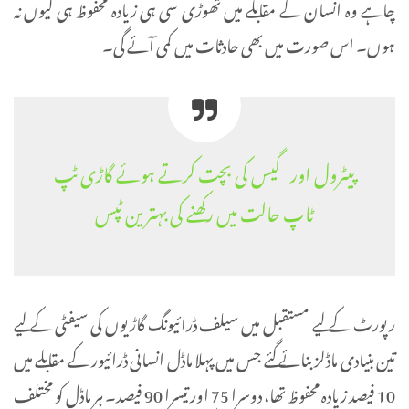
چاہے وہ انسان کے مقابلے میں تھوڑی سی ہی زیادہ محفوظ ہی کیوں نہ
ہوں۔ اس صورت میں بھی حادثات میں کمی آئے گی۔
پیٹرول اور گیس کی بچت کرتے ہوئے گاڑی ٹپ
ٹاپ حالت میں رکھنے کی بہترین ٹپس
رپورٹ کے لیے مستقبل میں سیلف ڈرائیونگ گاڑیوں کی سیفٹی کے لیے
تین بنیادی ماڈلز بنائے گئے جس میں پہلا ماڈل انسانی ڈرائیور کے مقابلے میں
10 فیصد زیادہ محفوظ تھا، دوسرا 75 اور تیسرا 90 فیصد۔ ہر ماڈل کو مختلف