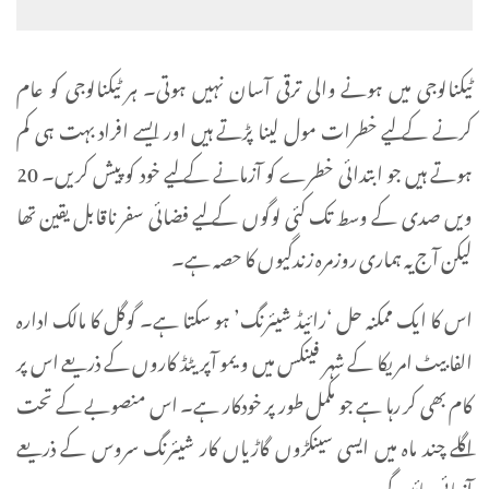
ٹیکنالوجی میں ہونے والی ترقی آسان نہیں ہوتی۔ ہر ٹیکنالوجی کو عام
کرنے کے لیے خطرات مول لینا پڑتے ہیں اور ایسے افراد بہت ہی کم
ہوتے ہیں جو ابتدائی خطرے کو آزمانے کے لیے خود کو پیش کریں۔ 20
ویں صدی کے وسط تک کئی لوگوں کے لیے فضائی سفر ناقابل یقین تھا
لیکن آج یہ ہماری روزمرہ زندگیوں کا حصہ ہے۔
اس کا ایک ممکنہ حل ‘رائیڈ شیئرنگ’ ہو سکتا ہے۔ گوگل کا مالک ادارہ
الفابیٹ امریکا کے شہر فینکس میں ویمو آپریٹڈ کاروں کے ذریعے اس پر
کام بھی کر رہا ہے جو مکمل طور پر خودکار ہے۔ اس منصوبے کے تحت
اگلے چند ماہ میں ایسی سینکڑوں گاڑیاں کار شیئرنگ سروس کے ذریعے
آزمائی جائیں گی۔