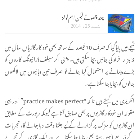
چند چھوٹے لیکن اہم ٹولز
اگست 25، 2014
نتیجے میں پایا گیا کہ صرف 10 فیصد کے ساتھ بھی خود کار گاڑیاں سال میں
3 ہزار افراد کی جانیں بچا سکتی ہیں۔ یعنی اگر سیلف ڈرائیونگ کاروں کو
بڑے پیمانے پر استعمال کیا جائے تو صرف تین دہائیوں میں لاکھوں
جانوں کو بچایا جا سکتا ہے۔
انگریزی میں کہتے ہیں نا کہ "practice makes perfect” اور یہی
مقولہ ان خودکار گاڑیوں پر بھی صادق آتا ہے کیونکہ رپورٹ کے مطابق
ان گاڑیوں کو سڑک پر گزارنے کے لیے جتنا وقت دیا جائے گا، تجربات
کے ذریعے انہیں بہتر بھی بنایا جا سکتا ہے اور ایک گاڑی کے تجربے