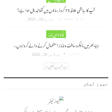
آپ کا رہائشی علاقہ 75 کروڑ سالوں میں کتنا تبدیل ہوا ہے؟
رانا محمد امین اکبر
مارچ 10، 2025
ٹیکنالوجی نیوز
دنیا بھر میں مائیکروسافٹ ونڈوز استعمال کرنے والے کروڑوں…
ادارہ
جولائی 20، 2024
مزید تحریریں دیکھیں
نیوز لیٹر
ہماری تازہ ترین تحریریں اپنے ای میل ان باکس