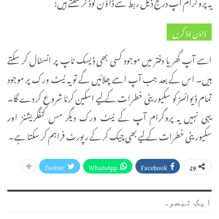
یہ پروگرام آپ درج ذیل ربط سے ڈاؤن لوڈ کر سکتے ہیں:
ڈاؤن لوڈ کریں
اسے آپ گھر یا دفتر میں موجود کسی بھی ڈیسک ٹاپ پر انسٹال کر سکتے
ہیں۔ اس کے بعد جب آپ اسے چلائیں گے تو یہ نیٹ ورک پر موجود
تمام ڈیوائسز کو سکیوریٹی خطرات کے لیے اسکین کرنا شروع کر دے گا۔
یہی نہیں یہ پروگرام آپ کے نیٹ ورک دیگر مس کنفگریشنز اور
سکیوریٹی خطرات کے لیے بھی چیک کر کے رپورٹ فراہم کر سکتا ہے۔
Twitter
WhatsApp
Facebook
29
ایک تبصرہ