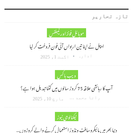
تازہ تحاریر
موبائل فونز اور ٹیبلٹس
ایپل نے اپنا تین اربواں آئی فون فروخت کر لیا
ادارہ
اگست 1، 2025
ویب باکس
آپ کا رہائشی علاقہ 75 کروڑ سالوں میں کتنا تبدیل ہوا ہے؟
رانا محمد امین اکبر
مارچ 10، 2025
ٹیکنالوجی نیوز
دنیا بھر میں مائیکروسافٹ ونڈوز استعمال کرنے والے کروڑوں…