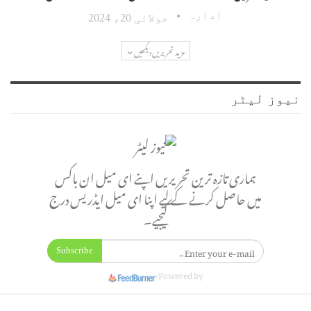
ادارہ
جولائی 20، 2024
مزید تحریریں دیکھیں
نیوز لیٹر
ہماری تازہ ترین تحریریں اپنے ای میل ان باکس
میں حاصل کرنے کے لیے اپنا ای میل ایڈریس درج
کیجیے۔
Subscribe
Powered by