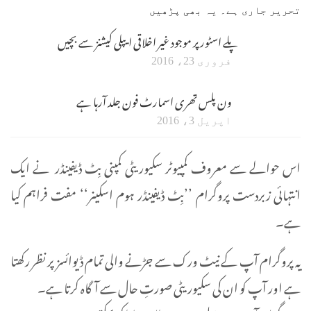
تحریر جاری ہے۔ یہ بھی پڑھیں
پلے اسٹور پر موجود غیر اخلاقی ایپلی کیشنز سے بچیں
فروری 23، 2016
ون پلس تھری اسمارٹ فون جلد آرہا ہے
اپریل 3، 2016
اس حوالے سے معروف کمپیوٹر سکیوریٹی کمپنی بِٹ ڈیفینڈر نے ایک
انتہائی زبردست پروگرام ’’بِٹ ڈیفینڈر ہوم اسکینر‘‘ مفت فراہم کیا
ہے۔
یہ پروگرام آپ کے نیٹ ورک سے جڑنے والی تمام ڈیوائسز پر نظر رکھتا
ہے اور آپ کو ان کی سکیوریٹی صورتِ حال سے آگاہ کرتا ہے۔