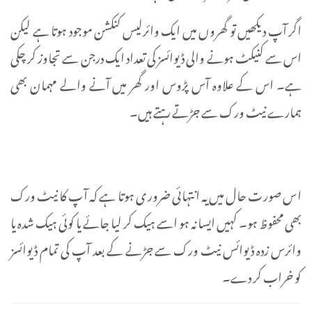
اگر آپ دیکھیں تو گھروں میں ایک وائرلیس کنکشن موجود ہوتا ہے لیکن
اس سے کنیکٹ ہونے والی ڈیوائسز کی تعداد ایک درجن سے تجاوز کر چکی
ہے۔ اس کے علاوہ آس پڑوس اور گھر میں آنے والے مہمان بھی
ہمارے نیٹ ورک سے جڑتے رہتے ہیں۔
اس صورت حال میں یہ انتہائی ضروری ہوتا ہے کہ آپ کا نیٹ ورک
بھی محفوظ ہو۔ کہیں ایسا نہ ہو اسے ہیک کر لیا جائے یا کوئی ہیک شدہ یا
وائرس زدہ ڈیوائس نیٹ ورک سے جڑنے کے بعد آپ کی تمام ڈیوائسز
کو خراب کر دے۔