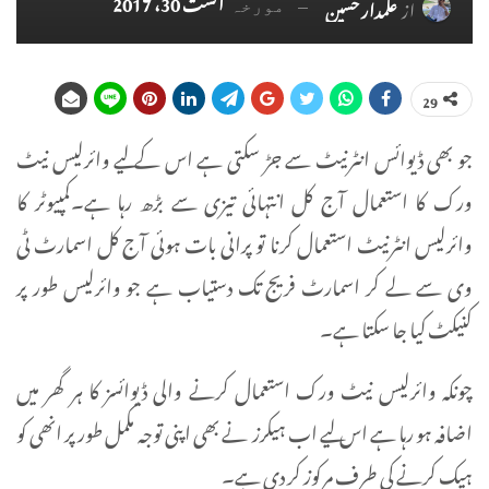
اگست 30، 2017
از
علمدار حسین
مورخہ
29
جو بھی ڈیوائس انٹرنیٹ سے جڑ سکتی ہے اس کے لیے وائرلیس نیٹ
ورک کا استعمال آج کل انتہائی تیزی سے بڑھ رہا ہے۔کمپیوٹر کا
وائرلیس انٹرنیٹ استعمال کرنا تو پرانی بات ہوئی آج کل اسمارٹ ٹی
وی سے لے کر اسمارٹ فریج تک دستیاب ہے جو وائرلیس طور پر
کنیکٹ کیا جا سکتا ہے۔
چونکہ وائرلیس نیٹ ورک استعمال کرنے والی ڈیوائسز کا ہر گھر میں
اضافہ ہو رہا ہے اس لیے اب ہیکرز نے بھی اپنی توجہ مکمل طور پر انھی کو
ہیک کرنے کی طرف مرکوز کر دی ہے۔