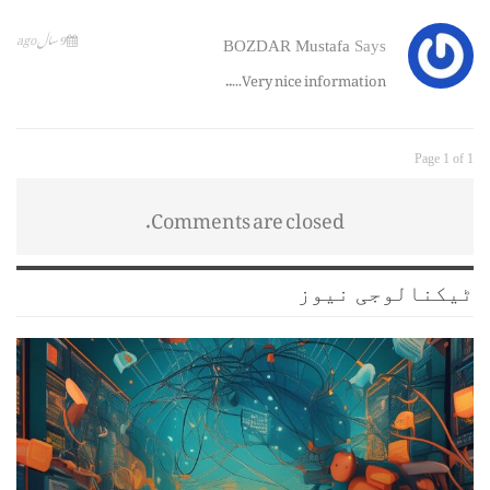
9 سال ago
BOZDAR Mustafa
Says
Very nice information…..
Page 1 of 1
Comments are closed.
ٹیکنالوجی نیوز