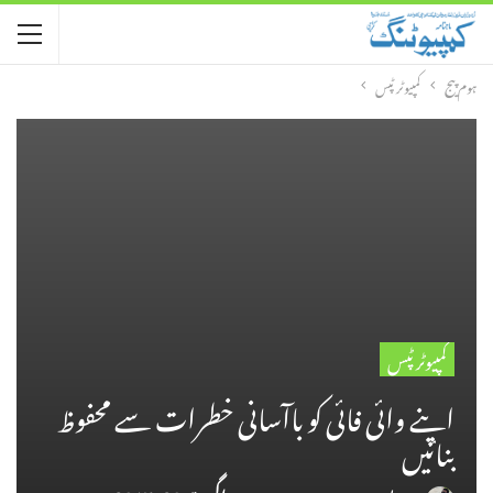
ہوم پیج
کمپیوٹر ٹپس
کمپیوٹر ٹپس
اپنے وائی فائی کو باآسانی خطرات سے محفوظ
بنائیں