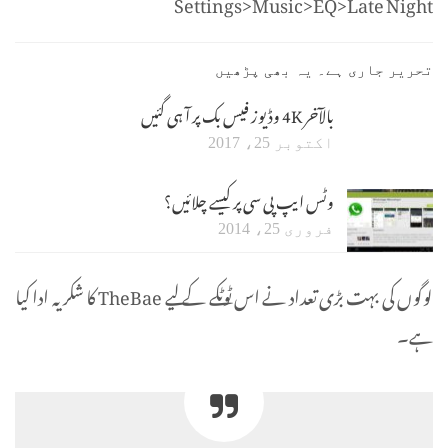
Settings>Music>EQ>Late Night
تحریر جاری ہے۔ یہ بھی پڑھیں
بالآخر 4K وڈیوز فیس بک پر آ ہی گئیں
اکتوبر 25، 2017
وٹس ایپ پی سی پر کیسے چلائیں؟
فروری 25، 2014
لوگوں کی بہت بڑی تعداد نے اس ٹوٹکے کے لیے TheBae کا شکریہ ادا کیا
ہے۔