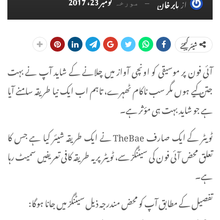
نومبر 23، 2017
از
بابر خان
مورخہ
شیئر کیجئے
آئی فون پر موسیقی کو اونچی آواز میں چلانے کے شاید آپ نے بہت
جتن کیے ہوں مگر سب ناکام ٹھہرے، تاہم اب ایک نیا طریقہ سامنے آیا
ہے جو شاید بہت ہی مؤثر ہے۔
ٹویٹر کے ایک صارف TheBae نے ایک طریقہ شیئر کیا ہے جس کا
تعلق محض آئی فون کی سیٹنگز سے، ٹویٹر پر یہ طریقہ کافی تعریفیں سمیٹ رہا
ہے۔
تفصیل کے مطابق آپ کو محض مندرجہ ذیل سیٹنگز میں جانا ہوگا: