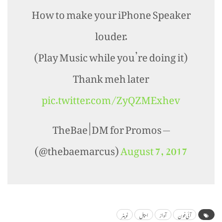
How to make your iPhone Speaker
louder.
(Play Music while you’re doing it)
Thank meh later
pic.twitter.com/ZyQZMExhev
— TheBae | DM for Promos
(@thebaemarcus)
August 7, 2017
آئی فون
آواز
ایپل
ٹویٹر