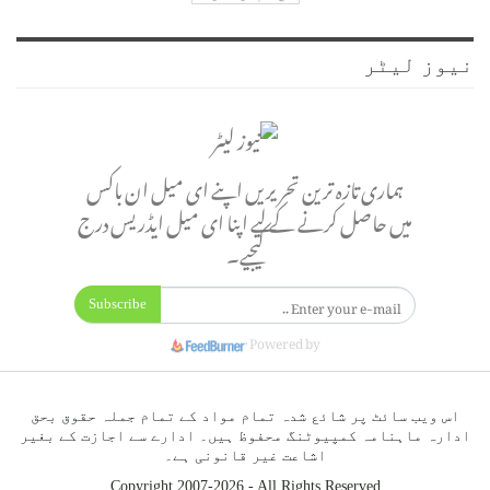
نیوز لیٹر
ہماری تازہ ترین تحریریں اپنے ای میل ان باکس
میں حاصل کرنے کے لیے اپنا ای میل ایڈریس درج
کیجیے۔
Subscribe
Powered by
اس ویب سائٹ پر شائع شدہ تمام مواد کے تمام جملہ حقوق بحق
ادارہ ماہنامہ کمپیوٹنگ محفوظ ہیں۔ ادارے سے اجازت کے بغیر
اشاعت غیر قانونی ہے۔
Copyright 2007-2026 - All Rights Reserved