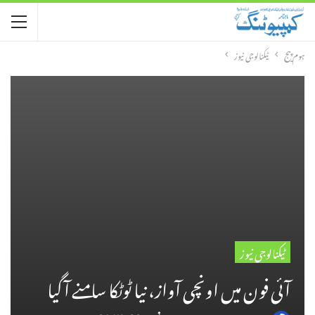
ہوم پیج
ٹیکنالوجی نیوز
ٹیکنالوجی نیوز
آئی فون میں اونچی آواز، نیا ٹوٹکا سامنے آگیا