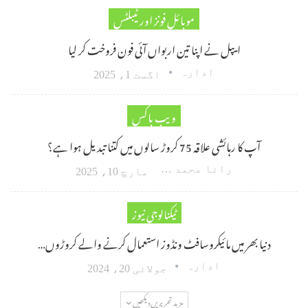
موبائل فونز اور ٹیبلٹس
ایپل نے اپنا تین اربواں آئی فون فروخت کر لیا
ادارہ
اگست 1، 2025
ویب باکس
آپ کا رہائشی علاقہ 75 کروڑ سالوں میں کتنا تبدیل ہوا ہے؟
رانا محمد امین اکبر
مارچ 10، 2025
ٹیکنالوجی نیوز
دنیا بھر میں مائیکروسافٹ ونڈوز استعمال کرنے والے کروڑوں…
ادارہ
جولائی 20، 2024
مزید تحریریں دیکھیں