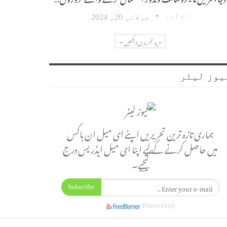
ادارہ
جولائی 20، 2024
مزید تحریریں دیکھیں
یوز لیٹر
ہماری تازہ ترین تحریریں اپنے ای میل ان باکس
میں حاصل کرنے کے لیے اپنا ای میل ایڈریس درج
کیجیے۔
Subscribe
Powered by