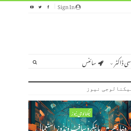
Sign In
سی ڈاکٹر
سائنس
یکنالوجی نیوز
ٹیکنالوجی نیوز
دنیا بھر میں مائیکروسافٹ ونڈوز استعمال