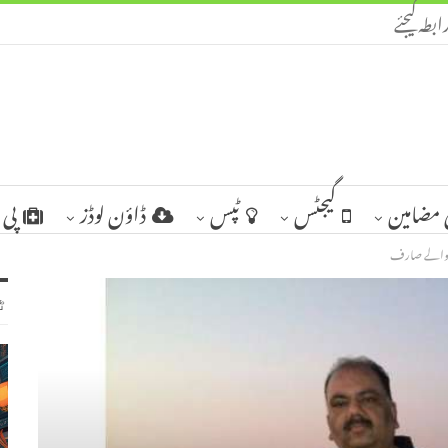
ابطہ کیجئے
مضامین
گیجٹس
ٹپس
ڈاؤن لوڈز
پی 
نے والے صارف
ٹ