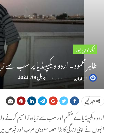
ٹیکنالوجی نیوز
طاہر محمود۔ اردو ویکیپیڈیا پر سب سے
اپریل 19، 2023
از
ادارہ
مورخہ
شیئر کیجئے
اردو ویکیپیڈیا کے منتظم اور سب سے زیادہ ترامیم کرنے وا
انہوں نے اپنی زندگی کا بڑا حصہ سعودی عرب اور قبرص میں 