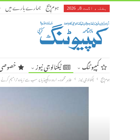
ہوم پیج
ہمارے بارے میں
ر
ہفتہ، اگست 8، 2026
کمپیوٹنگ
ٹیکنالوجی نیوز
خصوصی 
ہوم پیج
ٹیکنالوجی نیوز
طاہر محمود۔ اردو ویکیپیڈیا پر سب سے زیادہ ترامیم کر