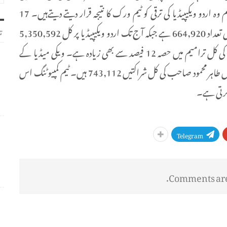
ایک بڑا حصہ طاہر محمود صاحب کی کاوشوں کا حصہ ہے تاہم وہ اردو ویکیپیڈیا کی ترقی کو ٹیم ورک کا نتیجہ قرار دیتے دیتےہیں۔ 17
اپریل 2023 تک طاہر محمود صاحب اردو ویکپیڈیا پر ترامیم کی تعداد 664,920 ہے جبکہ آج تک اردو ویکیپیڈیا پر کل 5,350,592
ت
ترامیم ہو چکی ہیں۔ یعنی طاہر محمود صاحب کا اردو ویکیپیڈیا کی کل ترامیم میں حصہ 12 فیصد سے بھی زیادہ ہے۔ ویکی میڈیا کے
تمام پراجیکٹس بشمول اردو ویکپیڈیا کی بات کی جائے تو ان میں طاہر محمود صاحب کی کل شراکتیں 743,112 ہیں۔ ٹیم کمپیوٹنگ اس
کرتی ہے۔
Telegram
Comments are 