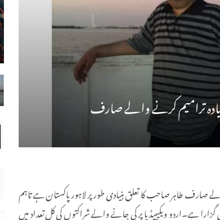
 زیادہ ترامیم کرنے والے صارف
لے صارف طاہر صاحب کا تعلق بنیادی طور پر لاہور پاکستان ہے تاہم
گزارا ہے۔اردو ویکیپیڈیا پر کی جانے والے شراکتوں کی کل تعداد میں