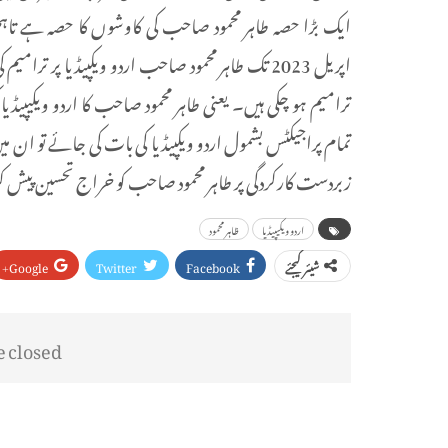
زبردست کارکردگی پر طاہر محمود صاحب کو خراج تحسین پیش 
اردو ویکیپیڈیا
ظاہر محمود
Google+
Twitter
Facebook
شیئر کیجئے
closed.