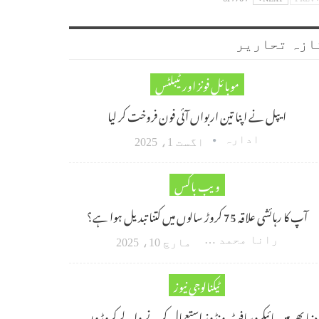
ازہ تحاریر
موبائل فونز اور ٹیبلٹس
ایپل نے اپنا تین اربواں آئی فون فروخت کر لیا
ادارہ
اگست 1، 2025
ویب باکس
آپ کا رہائشی علاقہ 75 کروڑ سالوں میں کتنا تبدیل ہوا ہے؟
رانا محمد امین اکبر
مارچ 10، 2025
ٹیکنالوجی نیوز
دنیا بھر میں مائیکروسافٹ ونڈوز استعمال کرنے والے کروڑوں…