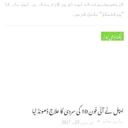
گریجویٹ ہونے کے لیے ان پر لازم ہے کہ وہ تین ماہ کا
"پرکٹیکل" مکمل کریں۔
ٹیکنالوجی نیوز
ایپل نے آئی فون 10 کی سردی کا علاج ڈھونڈ لیا
بابر خان
نومبر 23، 2017