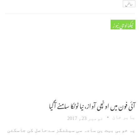
سائنس
ٹیکنالوجی نیوز
آئی فون میں اونچی آواز، نیا ٹوٹکا سامنے آگیا
بابر خان
نومبر 23، 2017
یہ خوبی بہت ہی سادہ سی سیٹنگز سے حاصل کی جاسکتی