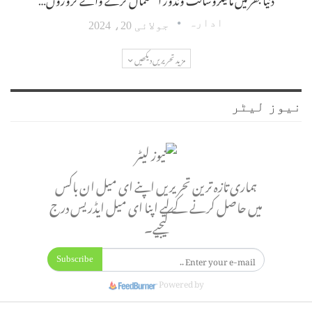
ادارہ
جولائی 20، 2024
مزید تحریریں دیکھیں
نیوز لیٹر
ہماری تازہ ترین تحریریں اپنے ای میل ان باکس
میں حاصل کرنے کے لیے اپنا ای میل ایڈریس درج
کیجیے۔
Subscribe
Powered by