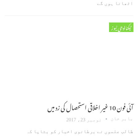
اٹھانا ہوں گے
ٹیکنالوجی نیوز
آئی فون 10 غیر اخلاقی استحصال کی زد میں
بابر خان
نومبر 23، 2017
طالب علموں نے برطانوی اخبار کو بتایا کہ