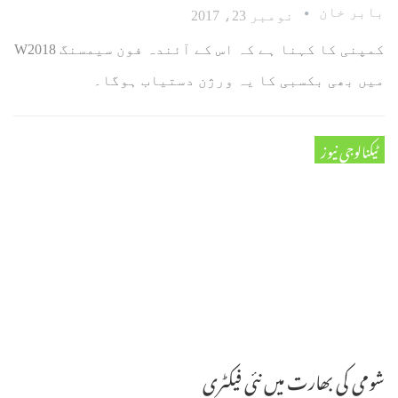
بابر خان
نومبر 23، 2017
کمپنی کا کہنا ہے کہ اس کے آئندہ فون سیمسنگ W2018
میں بھی بکسبی کا یہ ورژن دستیاب ہوگا۔
ٹیکنالوجی نیوز
شومی کی بھارت میں نئی فیکٹری