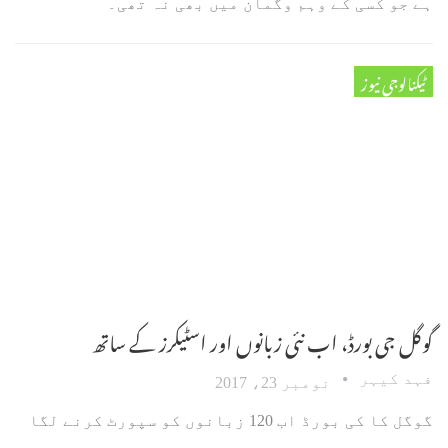
ہے جو کسی کے وہم وگمان میں بھی نہ تھی۔
ٹیکنالوجی نیوز
گوگل جی بورڈ، اب نئی زبانوں اور اسٹیکرز کے ساتھ
فہد کیہر
نومبر 23، 2017
گوگل کا کی بورڈ اب 120 زبانوں کو سپورٹ کرنے لگا