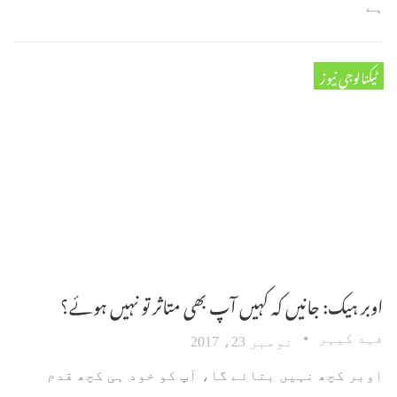
ہے
ٹیکنالوجی نیوز
اوبر ہیک: جانیں کہ کہیں آپ بھی متاثر تو نہیں ہوئے؟
فہد کیہر
نومبر 23، 2017
اوبر کچھ نہیں بتائے گا، آپ کو خود ہی کچھ قدم