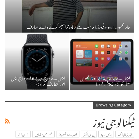
طاہر محمود۔ اردو ویکیپیڈیا پر سب سے زیادہ ترامیم کرنے والے صارف
ایپل نے نیا آئی پیڈ ائیر اور آٹھویں
ایپل نے واچ سیریز 6 اور واچ ایس
نسل کا آئی پیڈ پیش کر دیا
ای متعارف کرا دی
Browsing Category
ٹیکنالوجی نیوز
ایڈیٹر کا بلاگ
پریس ریلیز
پی سی ڈاکٹر
تبصرے و تجزیئے
خصوصی مضامین
ڈاؤن لوڈز