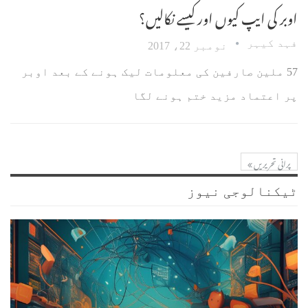
اوبر کی ایپ کیوں اور کیسے نکالیں؟
فہد کیہر
نومبر 22، 2017
57 ملین صارفین کی معلومات لیک ہونے کے بعد اوبر
پر اعتماد مزید ختم ہونے لگا
پرانی تحریریں
ٹیکنالوجی نیوز