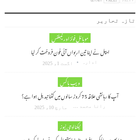
تازہ تحاریر
موبائل فونز اور ٹیبلٹس
ایپل نے اپنا تین اربواں آئی فون فروخت کر لیا
ادارہ
اگست 1، 2025
ویب باکس
آپ کا رہائشی علاقہ 75 کروڑ سالوں میں کتنا تبدیل ہوا ہے؟
رانا محمد امین اکبر
مارچ 10، 2025
ٹیکنالوجی نیوز
دنیا بھر میں مائیکروسافٹ ونڈوز استعمال کرنے والے کروڑوں…