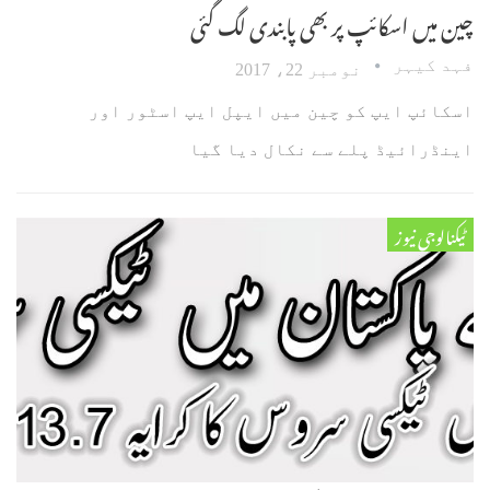
چین میں اسکائپ پر بھی پابندی لگ گئی
فہد کیہر
نومبر 22، 2017
اسکائپ ایپ کو چین میں ایپل ایپ اسٹور اور
اینڈرائیڈ پلے سے نکال دیا گیا
ٹیکنالوجی نیوز