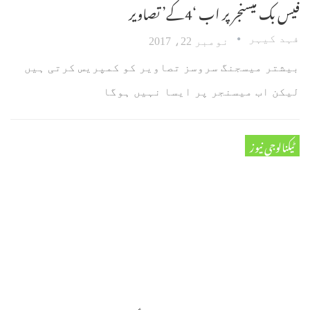
فیس بک میسنجر پر اب ‘4کے’ تصاویر
فہد کیہر
نومبر 22، 2017
بیشتر میسجنگ سروسز تصاویر کو کمپریس کرتی ہیں
لیکن اب میسنجر پر ایسا نہیں ہوگا
ٹیکنالوجی نیوز