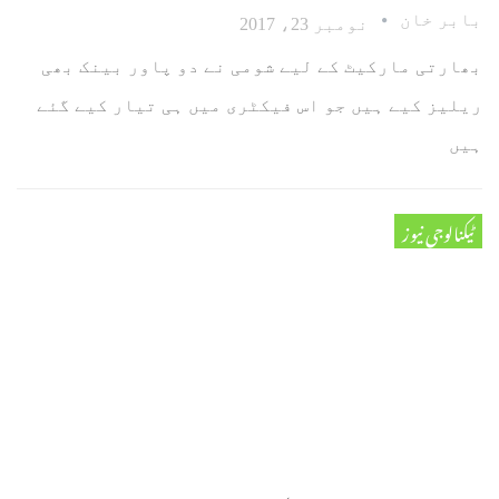
بابر خان
نومبر 23، 2017
بھارتی مارکیٹ کے لیے شومی نے دو پاور بینک بھی
ریلیز کیے ہیں جو اس فیکٹری میں ہی تیار کیے گئے
ہیں
ٹیکنالوجی نیوز