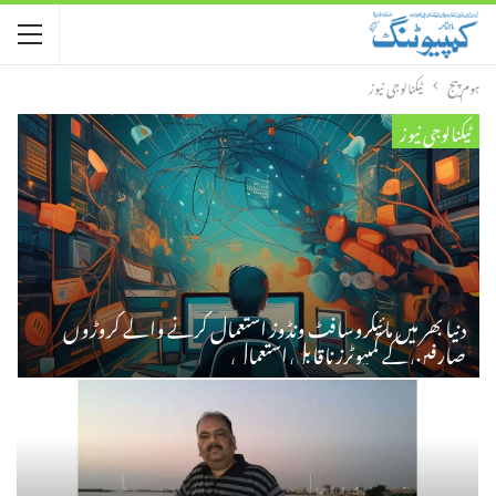
ہوم پیج
ٹیکنالوجی نیوز
ٹیکنالوجی نیوز
دنیا بھر میں مائیکروسافٹ ونڈوز استعمال کرنے والے کروڑوں
صارفین کے کمپیوٹرز ناقابل استعمال