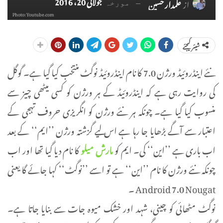
جولائی 20، 2016
از
علمدار حسین
مورخہ
Photo: Youtube.com
شیئر کیجئے
نئے اینڈروئیڈ ورژن 7.0 کا نام اینڈروئیڈ نوگٹ منتخب کیا گیا ہے۔ گوگل
کی روایت رہی ہے کہ اینڈروئیڈ کے ہر ورژن کو کسی میٹھی چیز سے
منسوب کیا گیا ہے۔ چونکہ ہر نئے ورژن کو انگریزی حروف تہجی کے
اعتبار سے آگے بڑھایا جا رہا ہے اس لیے گزشتہ ورژن ’’ایم‘‘ کے بعد
اب باری ہے ’’این‘‘ کی۔ ایم کو
مارش میلو
کا نام دیا گیا تھا اور اب
چونکہ نئے ورژن کا نام ’’این‘‘ ہے تو اسے ’’نوگٹ‘‘ کہا جائے گا یعنی
Android 7.0 Nougat ۔
نوگٹ مٹھائی کو چینی، شہد اور خشک میوہ جات سے بنایا جاتا ہے۔