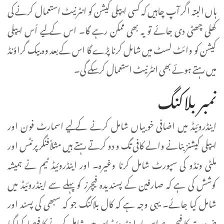
ہاں البتہ اگر آپ چاہیں کہ کسی ایپلی کیشن کو انٹرنیٹ استعمال کرنے کی
کھلی چھٹی دی جائے تو یہ بھی ممکن رہے گا۔ اس کے لیے اُس ایپلی
کیشن کو وائٹ لسٹ میں شامل کرنا پڑے گا اس کے بعد وہ بیک گراؤنڈ
میں رہتے ہوئے بھی انٹرنیٹ استعمال کر سکے گی۔
نمبر بلاکنگ
اینڈروئیڈ میں اضافی خوبیاں شامل کرنے کے لیے اسمارٹ فون اور
ایپلی کیشنز بنانے والے کافی تگ و دو کرتے رہتے ہیں مثلاًفنگرپرنٹس اور
ملٹی ونڈو کی سپورٹ شامل کرنا وغیرہ۔ اور اینڈروئیڈ ٹیم نے ہمیشہ
کوشش کی ہے کہ صارفین کے پسندیدہ فیچرز کو پہلے سے اینڈروئیڈ میں
شامل کیا جائے۔ یہی وجہ ہے کہ کال بلاکنگ جو کہ سبھی کی پسند اور
ضرورت کا فیچر ہے اس بار اینڈروئیڈ این میں شامل کرنے کا فیصلہ کیا گیا