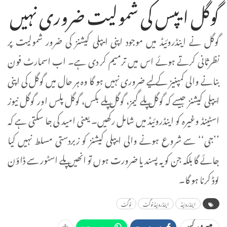
گوگل ایپس کی شمولیت ضروری نہیں
گوگل نے اینڈروئیڈ میں موجود اپنی ایپلی کیشنز کی ضرور شمولیت پر
نظرثانی کرتے ہوئے اس میں ترمیم کر دی ہے۔ اب اسمارٹ فون
بنانے والی کمپنیز کے لیے ضروری نہیں ہو گا وہ ہر حال میں گوگل کی اپنی
ایپلی کیشنز جیسے کہ گوگل پلے گیمز، گوگل پلے بکس، گوگل پلس اور گوگل نیوز
اسٹینڈ وغیرہ کو اینڈروئیڈ میں شامل رکھیں۔ یعنی امید کی جا سکتی ہے کہ
’’جی‘‘ سے شروع ہونے والی ایپلی کیشنز کو زبردستی مسلط نہیں کیا
جائے گا بلکہ جن کو یہ پسند یا ضرورت ہوں تو انھیں پلے اسٹور سے ڈاؤن
لوڈ کرنا ہو گا۔
اینڈروئیڈ
اینڈروئیڈ نوگٹ
نوگٹ