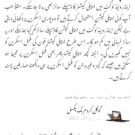
اینڈروئیڈ نوگٹ میں ایپلی کیشنز کا ڈسپلے سائز بھی بدلا جا سکے۔ مثلاً جب
آپ کوئی ایپلی کیشن استعمال کرتے ہیں تو وہ پوری اسکرین پر دِکھائی دیتی
ہے لیکن اینڈروئیڈ نوگٹ میں ایپلی کیشن کاڈسپلے سائز کم کیا جا سکے اور یہ
سائز لمبائی میں کم ہو گا۔ اس طرح ایپلی کیشنز فون کی مکمل اسکرین کو
نہیں گھیریں گی۔ البتہ کچھ ایپلی کیشنزپھر بھی مکمل اسکرین پر محیط ہو
سکتی ہیں جیسے کہ گیمز وغیرہ جن کو مکمل اسکرین پر ہی دیکھنا صارفین پسند
کرتے ہیں۔
تحریر جاری ہے۔ یہ بھی پڑھیں
گوگل کروم بک پکسل
مارچ 17، 2013