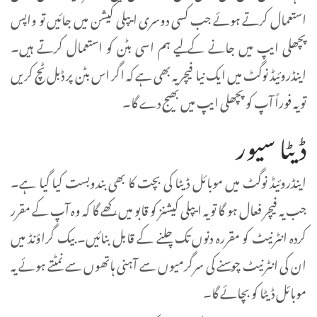
استعمال کرتے ہوئے جب کسی دوسری ایپلی کیشن میں جائیں تو واپس
پچھلی ایپ میں جانے کے لیے ہم اسی بٹن کو استعمال کرتے ہیں۔
اینڈروئیڈ نوگٹ میں ایک نیا فیچر یہ بھی ہے کہ اگر اس بٹن پر ڈبل ٹچ کریں
تو یہ فوراً آپ کو پچھلی ایپ میں بھیج دے گا۔
ڈیٹا سیور
اینڈروئیڈ نوگٹ میں موبائل ڈیٹا کی بچت کا بھی بندوبست کیا گیا ہے۔
جب یہ فیچر فعال ہو گا تو یہ ایپلی کیشنز کو قابو میں رکھے گا کہ وہ آپ کے مقرر
کردہ انٹرنیٹ کو مقررہ دنوں تک چلنے کے قابل بنائیں۔ بیک گراؤنڈ میں
ان کی انٹرنیٹ چوسنے کی سرگرمیوں سے آہنی ہاتھوں سے نمٹتے ہوئے یہ
موبائل ڈیٹا کو بچائے گا۔