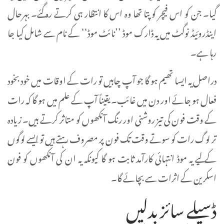
گیا۔ جن کو اس فیچر کو پتا تھا وہ اس کا انتظار ہی کرتے رہ گئے۔ بہرحال
اینڈروئیڈ نوگٹ میں یہ ڈارک موڈ ’’نائٹ موڈ‘‘ کے نام سے شامل کیا جا
رہا ہے۔
دراصل یہ ایسا تھیم ہو گا جو آپ چاہیں تو رات کے اوقات میں خود بخود
فعال ہو جائے اور دن میں غائب۔ یقیناً آپ کے علم میں ہو گا کہ رات
کے وقت فون کی تیز روشنی اور رنگ آنکھوں کو متاثر کرتے ہیں۔ زیادہ
تر لوگ رات کو سوتے وقت تک فون پر مصروف رہتے ہیں تو ایسے لوگوں
کے لیے یہ موڈ انتہائی کارآمد ثابت ہو گا کیونکہ یہ ان کی آنکھوں کو فون
اسکرین کے اثرات سے بچائے گا۔
ڈسپلے سائز بدلیں