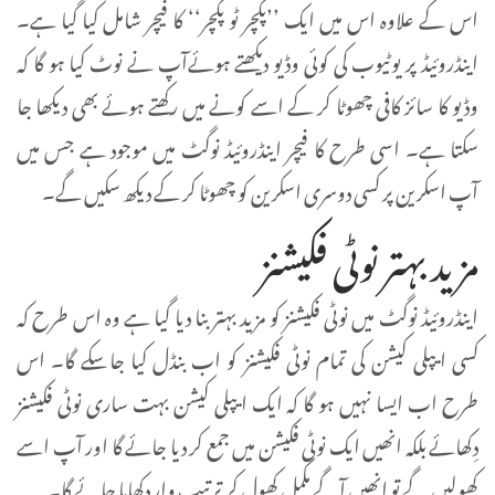
اس کے علاوہ اس میں ایک ’’پکچر ٹو پکچر‘‘ کا فیچر شامل کیا گیا ہے۔
اینڈروئیڈ پر یوٹیوب کی کوئی وڈیو دیکھتے ہوئےآپ نے نوٹ کیا ہو گا کہ
وڈیو کا سائز کافی چھوٹا کر کے اسے کونے میں رکھتے ہوئے بھی دیکھا جا
سکتا ہے۔ اسی طرح کا فیچر اینڈروئیڈ نوگٹ میں موجود ہے جس میں
آپ اسکرین پر کسی دوسری اسکرین کو چھوٹا کر کے دیکھ سکیں گے۔
مزید بہتر نوٹی فکیشنز
اینڈروئیڈ نوگٹ میں نوٹی فکیشنز کو مزید بہتر بنا دیا گیا ہے وہ اس طرح کہ
کسی ایپلی کیشن کی تمام نوٹی فکیشنز کو اب بنڈل کیا جا سکے گا۔ اس
طرح اب ایسا نہیں ہو گا کہ ایک ایپلی کیشن بہت ساری نوٹی فکیشنز
دِکھائے بلکہ انھیں ایک نوٹی فکیشن میں جمع کر دیا جائے گا اور آپ اسے
کھولیں گے تو انھیں آگے مکمل کھول کر ترتیب وار دِکھایا جائے گا۔