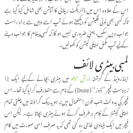
اس کے علاوہ اس میں ڈائریکٹ رپلائی کا آپشن بھی شامل کیا گیا ہے
تاکہ کسی بھی نوٹی فکیشن کو دیکھتے ہوئے آپ اسے وہیں سے براہِ راست
جواب دیں سکیں، یعنی ضروری نہیں ہو گا کہ کسی پیغام کا جواب دینے
کے لیے آپ مکمل ایپلی کیشن کو کھولیں۔
لمبی بیٹری لائف
اینڈروئیڈ کے گزشتہ
مارش میلو
میں بیٹری بچانے کے لیے ایک بڑا
زبردست فیچر ’’ڈوز‘‘ (Doze) کے نام سے متعارف کرایا گیا تھا۔ اس
فیچر کی بدولت جب فون استعمال میں نہ ہو یہ بیک گراؤنڈ میں چلتی تمام
ایپلی کیشنز کے کام برطرف کرتے ہوئے بیٹری بچاتا ہے۔ لیکن اس
فیچر میں ایک بنیادی خامی رہ گئی تھی کہ یہ صرف اُسی صورت میں کام