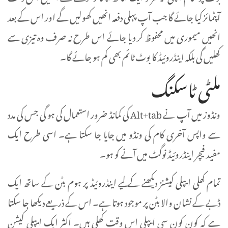
آپٹمائز کیا جائے گا جب آپ پہلی دفعہ انھیں کھولیں گے اور اس کے بعد
انھیں میموری میں محفوظ کر دیا جائے اس طرح نہ صرف وہ تیزی سے
کھلیں گی بلکہ اینڈروئیڈ کا بوٹ ٹائم بھی کم ہو جائے گا۔
ملٹی ٹاسکنگ
ونڈوز میں آپ نے Alt+tab کی کمانڈ ضرور استعمال کی ہو گی جس کی مدد
سے واپس آخری کام کی ونڈو میں جایا جا سکتا ہے۔ اسی طرح ایک
مفید فیچر اینڈروئیڈ نوگٹ میں آنے کو ہو۔
تمام کھلی ایپلی کیشنز دیکھنے کے لیے اینڈروئیڈ پر ہوم بٹن کے ساتھ ایک
ڈبے کے نشان والا بٹن پر موجود ہوتا ہے۔ اس کے ذریعے دیکھا جا سکتا
ہے کہ کون کون سی ایپلی اس وقت کھلی ہیں۔ اکثر ایک ایپلی کیشن