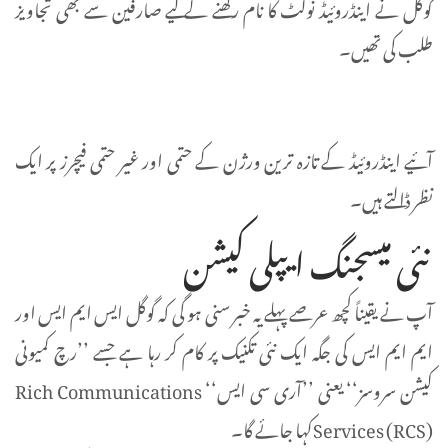
گوگل نے اینڈروئیڈ نوگٹ کا نام رکھنے کے لیے صارفین سے بھی تجاویز
طلب کی تھیں۔
آئیے اینڈروئیڈ کے تازہ ترین ورژن کے حتمی اور غیر حتمی فیچرز پر ایک
نظر ڈالتے ہیں۔
نئی میسجنگ ایپلی کیشن
آپ نے یقیناً کچھ عرصے پہلے یہ خبر سنی ہو گی کہ گوگل ایس ایم ایس اور
ایم ایم ایس کی جگہ ایک نئی تکنیک پر کام کر رہا ہے جسے ’’رچ کمیونی
کیشن سروسز‘‘ یعنی ’’آری سی ایس‘‘ Rich Communications
Services (RCS)کہا جائے گا۔