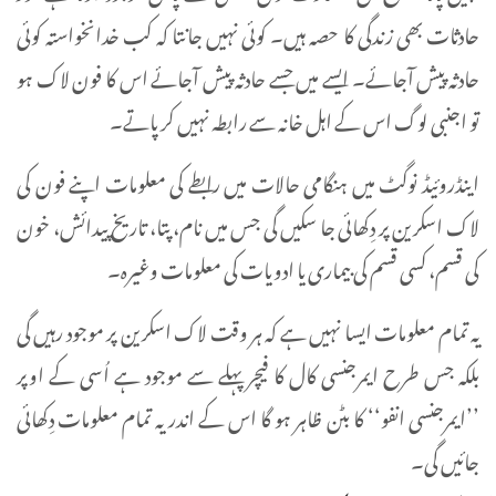
حادثات بھی زندگی کا حصہ ہیں۔ کوئی نہیں جانتا کہ کب خدانخواستہ کوئی
حادثہ پیش آجائے۔ ایسے میں جسے حادثہ پیش آجائے اس کا فون لاک ہو
تو اجنبی لوگ اس کے اہل خانہ سے رابطہ نہیں کر پاتے۔
اینڈروئیڈ نوگٹ میں ہنگامی حالات میں رابطے کی معلومات اپنے فون کی
لاک اسکرین پر دِکھائی جا سکیں گی جس میں نام، پتا، تاریخ پیدائش، خون
کی قسم، کسی قسم کی بیماری یا ادویات کی معلومات وغیرہ۔
یہ تمام معلومات ایسا نہیں ہے کہ ہر وقت لاک اسکرین پر موجود رہیں گی
بلکہ جس طرح ایمرجنسی کال کا فیچر پہلے سے موجود ہے اُسی کے اوپر
’’ایمرجنسی انفو‘‘ کا بٹن ظاہر ہو گا اس کے اندر یہ تمام معلومات دِکھائی
جائیں گی۔