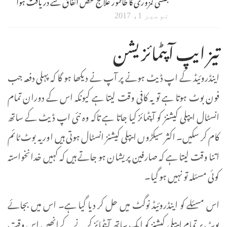
جنسی کمزوری کا طاقتور علاج محض اتفاق سے دریافت ہوا
نومبر 1، 2017
تیز ایپ آپٹمائزیشن
اینڈروئیڈ کے اپ ڈیٹ ہونے پر آپ نے دیکھا ہو گا کہ پہلی دفعہ جب
فون بوٹ ہوتا ہے تو یہ کافی وقت لیتا ہے کیونکہ اس کے دوران تمام
انسٹال ایپلی کیشنز کو آپٹمائز کیا جاتا ہے تاکہ وہ نئی اپ ڈیٹ کے ساتھ
کام کر سکیں۔ اکثر سیکڑوں ایپلی کیشنز انسٹال ہوتی ہیں اور یہ بوٹ ٹائم
اتنا وقت لیتا ہے کہ صارفین پریشان ہو جاتے ہیں کہ کہیں خدانخواستہ
کوئی مسئلہ تو نہیں ہو گیا۔
اس مسئلے کو اینڈروئیڈ نوگٹ میں حل کر دیا گیا ہے۔ اس میں بجائے
بوٹ پر تمام ایپلی کیشنز کو ایک ساتھ آپٹمائز کرنے کے انھیں اس وقت