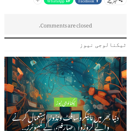
WhatsApp
Facebook
شیئر کیجئے
Comments are closed.
ٹیکنالوجی نیوز
ٹیکنالوجی نیوز
دنیا بھر میں مائیکروسافٹ ونڈوز استعمال کرنے
والے کروڑوں صارفین کے کمپیوٹرز…