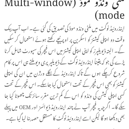
mode)
اینڈروئیڈ نوگٹ میں ملٹی ونڈو موڈ کی تصدیق کی گئی ہے۔ اب آپ بیک
وقت دو ایپلی کیشنز کو اسکرین پر اوپر نیچے رکھتے ہوئے استعمال کر سکیں
گے۔ البتہ ڈیویلپرز کو اپنی ایپلی کیشنز میں اس فیچر کی سپورٹ شامل کرنا
پڑے گی جو کہ یقیناً اینڈروئیڈ نوگٹ کے ڈیویلپر پری ویو ملتے ہی اس پر کام
شروع کر چکے ہوں گے تاکہ اینڈروئیڈ کے اگلے ورژن میں ان کی ایپلی
کیشنز کو بھی اس فیچر کے تحت استعمال کیا جا سکے۔ اس فیچر کے تحت
کسی ایپلی کیشن کی ونڈو کو اس کے کم ترین مقرر سائز تک چھوٹا کیا جا
سکے گا۔ اگرچہ یہ فیچر آپ نے چند اینڈروئیڈ ڈیوائسز اور OEM میں پہلے
بھی دیکھا ہو گا لیکن اسے اینڈروئیڈ نوگٹ کا مستقل حصہ بنا لیا گیا ہے۔