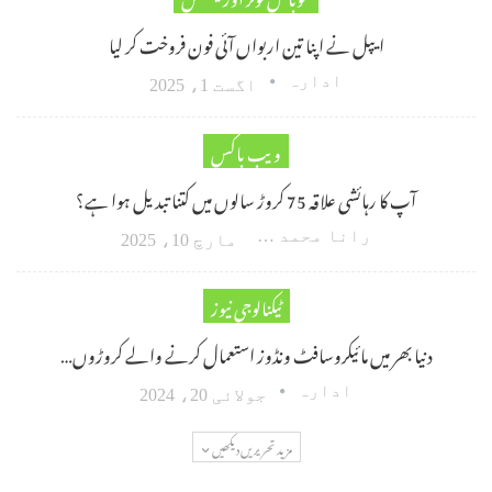
ایپل نے اپنا تین اربواں آئی فون فروخت کر لیا
ادارہ
اگست 1، 2025
ویب باکس
آپ کا رہائشی علاقہ 75 کروڑ سالوں میں کتنا تبدیل ہوا ہے؟
رانا محمد امین اکبر
مارچ 10، 2025
ٹیکنالوجی نیوز
دنیا بھر میں مائیکروسافٹ ونڈوز استعمال کرنے والے کروڑوں…
ادارہ
جولائی 20، 2024
مزید تحریریں دیکھیں