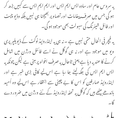
یہ سروس عام اور سادہ ایس ایم ایس اور ایم ایم ایس سے کہیں بڑھ کر
ہو گی جس میں صرف پیغامات اور تصاویر بھیجنا ہی نہیں بلکہ وڈیو چیٹ
اور فائل شیئرنگ کی سہولت بھی موجود ہو گی۔
یہ فیچر فی الحال حتمی نہیں ہے ۔ نہ ہی یہ اینڈروئیڈ نوگٹ کے ڈیویلپر پری
ویو میں موجود ہے اور نہ ہی گوگل نے اسے فائنل ورژن میں شامل
کرنے کا عندیہ دیا ہے یعنی تاحال یہ صرف افواہ پر مبنی ہے لیکن چونکہ یہ
ایس ایم ایس کی جگہ لینے جا رہا ہے اس لیے کافی بڑی خبر ہے اور
اینڈروئیڈ صارفین کو اس کا بے چینی سے انتظار ہے اس لیے وہ اُمید
باندھے بیٹھے ہیں کہ گوگل یہ تحفہ اینڈروئیڈ کے نئے ورژن میں ضرور دے
گا۔
ملٹی ونڈو موڈ (Multi-window