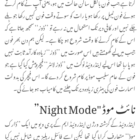
کرتا ہے جب فون بالکل ساکن حالت میں ہو، یعنی آپ نے کام کرتے
ہوئے فون ٹیبل پر رکھا ہو یا رات کو سوتے وقت فون کہیں رکھا جو ہِلے
جُلے نہیں اور کافی دیر تک استعمال میں نہ رہے تو ’’ڈوز‘‘ سمجھ جاتا ہے کہ
اس کے کام کرنے کا وقت شروع ہو چکا ہے۔ لیکن ہم دن بھر فون
جیب میں لیے گھومتے ہیں اس صورت میں ’’ڈوز‘‘ زیادہ کارآمد ثابت نہیں
ہو پا رہا تھا اس لیے اینڈروئیڈ نوگٹ میں ’’ڈوز لائٹر‘‘ فیچر پیش کیا گیا ہے جو
فون کے عام سلیپ موڈ پر کام شروع کر دے گا۔ اس فیچر کی بدولت
اسمارٹ فون کی بیٹری زیادہ دیر تک چلنے میں کامیاب ہو جائے گی۔
نائٹ موڈ "Night Mode”
اینڈروئیڈ کے گزشتہ ورژن اینڈروئیڈ ایم کے پری ویو میں ایک ’’ڈارک
موڈ‘‘ متعارف کرایا گیا تھا لیکن اسے فائنل ریلیز میں شامل نہیں کیا