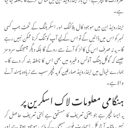
ہے۔
اینڈروئیڈ این میں موجود کال بلاکنگ اور اسکریننگ کے تحت جب کسی
نمبر کو اس میں ڈالیں گے تو اس کے لیے آپ کو تنگ کرنا ممکن نہیں رہے
گا۔ یہ نہ صرف اس کی کالز کو آنے سے روکے گا بلکہ دیگر میسجنگ سروسز
جیسے کہ گوگل ہینگ آؤٹس وغیرہ میں بھی اس کا ناطقہ بند کر دے گا۔
ہمارے خیال میں اینڈروئیڈ صارفین کو یہ فیچر سب سے زیادہ پسند آنے
والا ہے۔
ہنگامی معلومات لاک اسکرین پر
یہ ایسا فیچر ہے جو جتنی تعریف کا مستحق ہے اُتنی تعریف حاصل کر
نہیں پاتا۔ آج کل اسمارٹ فون سبھی کے پاس موجود ہوتا ہے اور