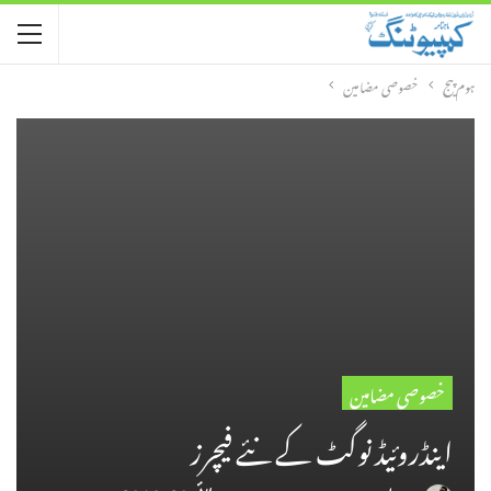
ہوم پیج
خصوصی مضامین
خصوصی مضامین
اینڈروئیڈ نوگٹ کے نئے فیچرز