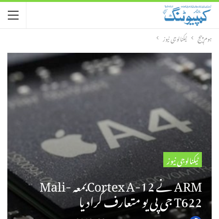
ہوم پیج
ٹیکنالوجی نیوز
ٹیکنالوجی نیوز
ARM نے Cortex A-12بمعہ Mali-
T622 جی پی یو متعارف کرادیا