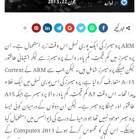
جون 22، 2013
از
ادارہ
مورخہ
شیئر کیجئے
ARM پروسیسرز کی ایک پوری نسل اس وقت زیر استعمال ہے۔ ان
پروسیسرز میں کم قیمت، کم پاور والے پروسیسرز سے لیکر انتہائی طاقتور
لیکن مہنگے پروسیسرز شامل ہیں۔ لیکن جب سے ARM نے Cortext
A-15 متعارف کروایا ہے، پروسیسرز کی اس پوری نسل میں ایک خلاء
پیدا تھا۔ اس وقت A7 کم قیمت، کم پاور والا پروسیسر ہے جبکہ A15
طاقتور اور مہنگا پروسیسر ہے۔ لیکن ان دونوں کے درمیان کوئی ایسا
پروسیسر موجود نہیں تھا جو درمیانے درجے کی ڈیوائسس میں استعمال کیا
جاسکے۔ اس کمی کو محسوس کرتے ہوئے Computex 2013 کے