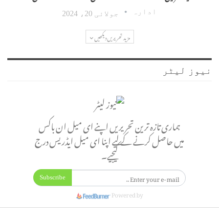
ادارہ
جولائی 20، 2024
مزید تحریریں دیکھیں
نیوز لیٹر
ہماری تازہ ترین تحریریں اپنے ای میل ان باکس
میں حاصل کرنے کے لیے اپنا ای میل ایڈریس درج
کیجیے۔
Subscribe
Powered by