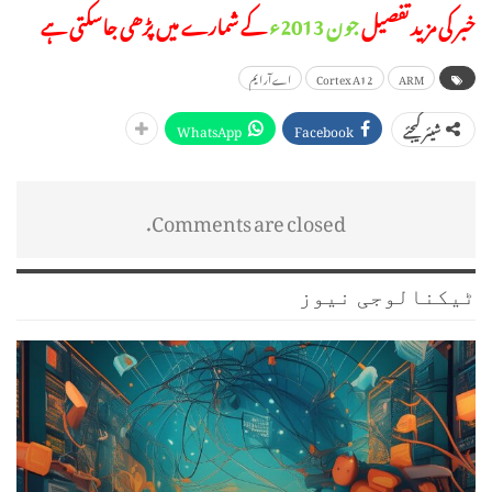
خبر کی مزید تفصیل
جون 2013ء
کے شمارے میں پڑھی جاسکتی ہے
ARM
Cortex A12
اے آر ایم
WhatsApp
Facebook
شیئر کیجئے
Comments are closed.
ٹیکنالوجی نیوز