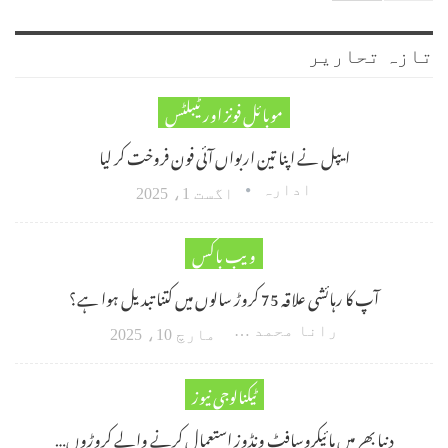
تازہ تحاریر
موبائل فونز اور ٹیبلٹس
ایپل نے اپنا تین اربواں آئی فون فروخت کر لیا
ادارہ
اگست 1، 2025
ویب باکس
آپ کا رہائشی علاقہ 75 کروڑ سالوں میں کتنا تبدیل ہوا ہے؟
رانا محمد امین اکبر
مارچ 10، 2025
ٹیکنالوجی نیوز
دنیا بھر میں مائیکروسافٹ ونڈوز استعمال کرنے والے کروڑوں…