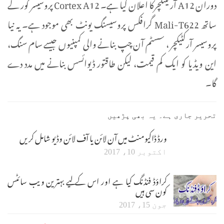
دوران A12 آرکیٹکچرکا اعلان کیا ہے۔ Cortex A12 پروسیسر کور کے
ساتھ Mali-T622 گرافکس پروسیسنگ یونٹ بھی موجود ہے۔ یہ نیا
پروسیسر آرکٹیکچر ، سسٹم آن چپ بنانے والی کمپنیوں جیسے سام سنگ،
این ویڈیا کو ایک کم قیمت، لیکن طاقتور ڈیوائسس بنانے میں مدد دے
گا۔
تحریر جاری ہے۔ یہ بھی پڑھیں
ورڈ ڈاکیومنٹ میں آن لائن یا آف لائن وڈیو شامل کریں
اکتوبر 10، 2017
کراؤڈ فنڈنگ کیا ہے اور اس کے لیے بہترین ویب سائٹس
کون سی ہیں
جون 15، 2017