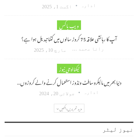
ادارہ
اگست 1، 2025
ویب باکس
آپ کا رہائشی علاقہ 75 کروڑ سالوں میں کتنا تبدیل ہوا ہے؟
رانا محمد امین اکبر
مارچ 10، 2025
ٹیکنالوجی نیوز
دنیا بھر میں مائیکروسافٹ ونڈوز استعمال کرنے والے کروڑوں…
ادارہ
جولائی 20، 2024
مزید تحریریں دیکھیں
نیوز لیٹر