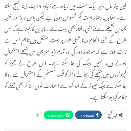
فین میٹر مال وئیر ایک منٹ میں زیادہ سے زیادہ 15بِٹ ڈیٹا بھیج سکتا
ہے۔ بظاہر یہ رفتار بہت کم محسوس ہوتی ہے لیکن پاس ورڈ اور خفیہ
کلیدیں بھیجنے کے لئے اتنی رفتار بھی بہت ہے۔ ماہرین کا کہنا ہے کہ اس
طرح کے حملے انجام دینا عملی طور پر بہت مشکل ہیں تاہم اس سے
ثابت ہوتا ہے کہ موجودہ دور کی وہ تمام ڈیوائسز جن میں پنکھے استعمال
ہوتے ہیں، انہیں ہیک کی جا سکتا ہے۔ اس طرح کے حملے کو
کمپیوٹروں میں پنکھے کی بجائے واٹر کولنگ سسٹم کے استعمال سے روکا
جا سکتا ہے جبکہ کمپیوٹر کے ارد گرد سے اسمارٹ فون ہٹا کر بھی حملے کو
ناکام کیا جاسکتا ہے۔
WhatsApp
Facebook
شیئر کیجئے