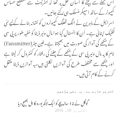
اس حملے سے بچنے کا آسان حل یہ تھا کہ انٹرنیٹ سے منقطع حساس
کمپیوٹر کے ساتھ اسپیکر منسلک ہی نہ کئے جائیں۔
اسرائیل کے ماہرین نے الگ تھلگ کمپیوٹروں کو نشانہ بنانے کےلیے نئی
تکنیک اپنائی ہے۔ اُن کا انسٹال کیا ہوا مال وئیر ڈیٹا کو خفیہ طور پر پی سی
کے پنکھے کی آواز کی صورت میں بھیجتا ہے۔فین میٹر(Fansmitter)
نام کا یہ مال وئیر پی سی کے پنکھے کے چلنے کی رفتار کو کنٹرول کر لیتا ہے
اور پنکھے سے مختلف طرح کی آوازیں نکلتی ہیں۔یہ آوازیں ڈیٹا منتقل
کرنے کے کام آتی ہیں۔
تحریر جاری ہے۔ یہ بھی پڑھیں
گوگل نے 12 سالہ بچے کو ایک لاکھ یورو کا بل بھیج دیا
اکتوبر 10، 2016