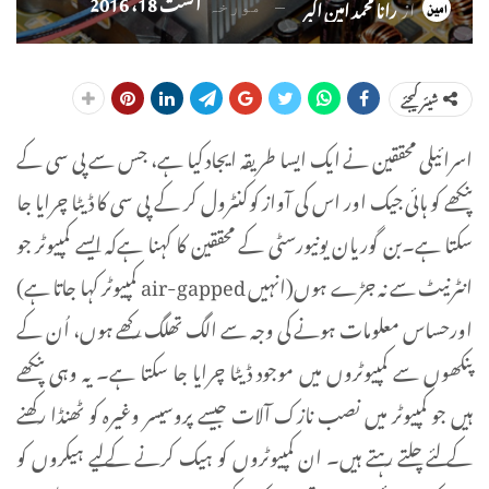
اگست 18، 2016
از
رانا محمد امین اکبر
مورخہ
شیئر کیجئے
اسرائیلی محققین نے ایک ایسا طریقہ ایجاد کیا ہے، جس سے پی سی کے
پنکھے کو ہائی جیک اور اس کی آواز کوکنٹرول کر کے پی سی کا ڈیٹا چرایا جا
سکتا ہے۔بن گوریان یونیورسٹی کے محققین کا کہنا ہےکہ ایسے کمپیوٹر جو
انٹرنیٹ سے نہ جڑے ہوں(انہیں air-gapped کمپیوٹر کہا جاتا ہے)
اورحساس معلومات ہونے کی وجہ سے الگ تھلگ رکھے ہوں، اُن کے
پنکھوں سے کمپیوٹروں میں موجود ڈیٹا چرایا جا سکتا ہے۔ یہ وہی پنکھے
ہیں جو کمپیوٹر میں نصب نازک آلات جیسے پروسیسر وغیرہ کو ٹھنڈا رکھنے
کے لئے چلتے رہتے ہیں۔ ان کمپیوٹروں کو ہیک کرنے کےلیے ہیکروں کو