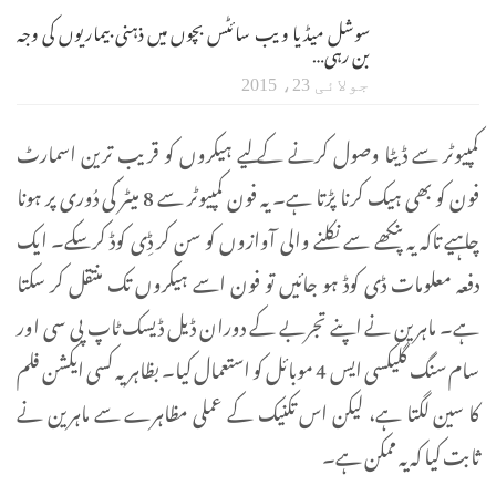
سوشل میڈیا ویب سائٹس بچوں میں ذہنی بیماریوں کی وجہ
بن رہی…
جولائی 23، 2015
کمپیوٹر سے ڈیٹا وصول کرنے کے لیے ہیکروں کو قریب ترین اسمارٹ
فون کو بھی ہیک کرنا پڑتا ہے۔ یہ فون کمپیوٹر سے 8 میٹر کی دُوری پر ہونا
چاہیے تاکہ یہ پنکھے سے نکلنے والی آوازوں کو سن کر ڈِی کوڈ کر سکے۔ ایک
دفعہ معلومات ڈی کوڈ ہو جائیں تو فون اسے ہیکروں تک منتقل کر سکتا
ہے۔ ماہرین نے اپنے تجربے کے دوران ڈیل ڈیسک ٹاپ پی سی اور
سام سنگ گلیکسی ایس 4 موبائل کو استعمال کیا۔ بظاہر یہ کسی ایکشن فلم
کا سین لگتا ہے، لیکن اس تکنیک کے عملی مظاہرے سے ماہرین نے
ثابت کیا کہ یہ ممکن ہے۔