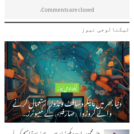
Comments are closed.
ٹیکنالوجی نیوز
ٹیکنالوجی نیوز
دنیا بھر میں مائیکروسافٹ ونڈوز استعمال کرنے
والے کروڑوں صارفین کے کمپیوٹرز…
طاہر محمود۔ اردو ویکیپیڈیا پر سب سے زیادہ ترامیم کرنے