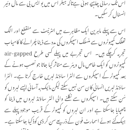
اس تک رسائی چاہیے ہوتی ہےتاکہ ہیکر اس میں یو ایس بی سے مال وئیر
انسٹال کر سکیں۔
اس سے پہلے ماہرین ایک مظاہرے میں انٹرنیٹ سے منقطع اور الگ
تھلگ کمپیوٹروں سے منسلک اسپیکروں کی مدد سے ڈیٹا چُرانے کا کامیاب
تجربہ کرچکے ہیں۔ اس تجربے میں پہلے کسی طرح air-gapped
کمپیوٹروں کو ایک خاص مال ویئر سے متاثر کیا جاتا جو نصب ہونے کے
بعد کمپیوٹر کے اسپیکروں سے الٹرا ساؤنڈ لہریں خارج کرتا ہے۔ الٹرا
ساؤنڈ لہریں انسانی کان سن نہیں سکتے لیکن مائیک بہ آسانی ایسے لہروں کو
سُن سکتے ہیں۔ اسپیکروں سے نکلنے والی الٹر ساؤنڈ لہروں میں ڈیٹا کو
چھپایا جاسکتا ہے اور ان لہروں کو کمپیوٹر کے قریب موجود پہلے سے
ہیک کئے ہوئے اسمارٹ فون کے ذریعے سن کر ڈی کوڈ کیا جاسکتا ہے۔