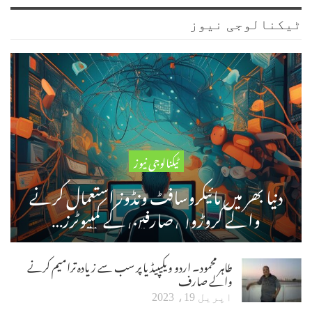
ٹیکنالوجی نیوز
ٹیکنالوجی نیوز
دنیا بھر میں مائیکروسافٹ ونڈوز استعمال کرنے
والے کروڑوں صارفین کے کمپیوٹرز…
طاہر محمود۔ اردو ویکیپیڈیا پر سب سے زیادہ ترامیم کرنے
والے صارف
اپریل 19، 2023