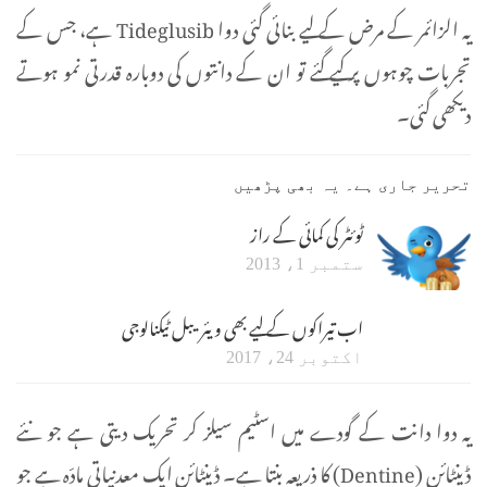
یہ الزائمر کے مرض کے لیے بنائی گئی دوا Tideglusib ہے، جس کے
تجربات چوہوں پر کیے گئے تو ان کے دانتوں کی دوبارہ قدرتی نمو ہوتے
دیکھی گئی۔
تحریر جاری ہے۔ یہ بھی پڑھیں
ٹوئٹر کی کمائی کے راز
ستمبر 1، 2013
اب تیراکوں کے لیے بھی ویئریبل ٹیکنالوجی
اکتوبر 24، 2017
یہ دوا دانت کے گودے میں اسٹیم سیلز کر تحریک دیتی ہے جو نئے
ڈینٹائن (Dentine) کا ذریعہ بنتا ہے۔ ڈینٹائن ایک معدنیاتی مادّہ ہے جو