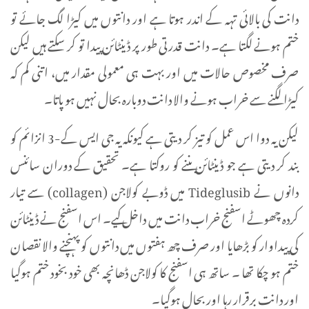
دانت کی بالائی تہہ کے اندر ہوتا ہے اور دانتوں میں کیڑا لگ جائے تو
ختم ہونے لگتا ہے۔ دانت قدرتی طور پر ڈینٹائن پیدا تو کر سکتے ہیں لیکن
صرف مخصوص حالات میں اور بہت ہی معمولی مقدار میں، اتنی کم کہ
کیڑا لگنے سے خراب ہونے والا دانت دوبارہ بحال نہیں ہو پاتا۔
لیکن یہ دوا اس عمل کو تیز کر دیتی ہے کیونکہ یہ جی ایس کے-3 انزائم کو
بند کر دیتی ہے جو ڈینٹائن بننے کو روکتا ہے۔ تحقیق کے دوران سائنس
دانوں نے Tideglusib میں ڈوبے کولاجن (collagen) سے تیار
کردہ چھوٹے اسفنج خراب دانت میں داخل کیے۔ اس اسفنج نے ڈینٹائن
کی پیداوار کو بڑھایا اور صرف چھ ہفتوں میں دانتوں کو پہنچنے والا نقصان
ختم ہو چکا تھا ۔ ساتھ ہی اسفنج کا کولاجن ڈھانچہ بھی خود بخود ختم ہوگیا
اور دانت برقرار رہا اور بحال ہوگیا۔