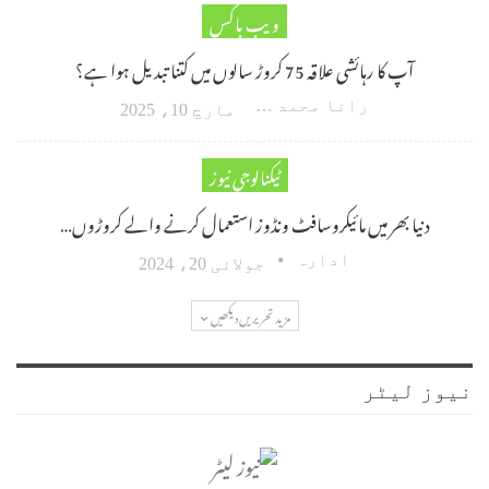
ویب باکس
آپ کا رہائشی علاقہ 75 کروڑ سالوں میں کتنا تبدیل ہوا ہے؟
رانا محمد امین اکبر
مارچ 10، 2025
ٹیکنالوجی نیوز
دنیا بھر میں مائیکروسافٹ ونڈوز استعمال کرنے والے کروڑوں…
ادارہ
جولائی 20، 2024
مزید تحریریں دیکھیں
نیوز لیٹر