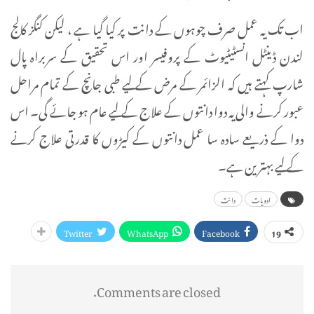
اب تک یہ عمل صرف چوہوں کے دانت پر کیا گیا ہے ، لیکن کنگز کالج
لندن ڈینٹل انسٹیٹیوٹ کے پروفیسر اور اس تحقیق کے سربراہ پال
شارپ کہتے ہیں کہ الزائمر کے مرض کے لیے طبی جانچ کے تمام مراحل
عبور کرنے والی یہ دوا دانتوں کے علاج کے لیے عام ہو جائے گی۔ اس
دوا کے ذریعے سادہ سا عمل دانتوں کے کیڑوں کا قدرتی علاج کرنے
کے لیے بہترین ہے۔
ادویات
دانت
Twitter
WhatsApp
Facebook
19
Comments are closed.