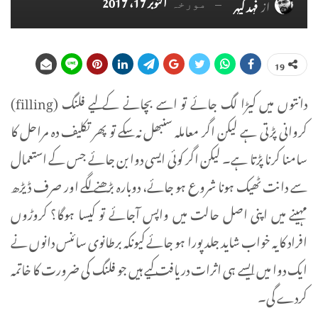
اکتوبر 17، 2017
از
فہد کیہر
مورخہ
19
دانتوں میں کیڑا لگ جائے تو اسے بچانے کے لیے فلنگ (filling)
کروانی پڑتی ہے لیکن اگر معاملہ سنبھل نہ سکے تو پھر تکلیف دہ مراحل کا
سامنا کرنا پڑتا ہے۔ لیکن اگر کوئی ایسی دوا بن جائے جس کے استعمال
سے دانت ٹھیک ہونا شروع ہو جائے، دوبارہ بڑھنے لگے اور صرف ڈیڑھ
مہینے میں اپنی اصل حالت میں واپس آجائے تو کیسا ہوگا؟ کروڑوں
افراد کا یہ خواب شاید جلد پورا ہو جائے کیونکہ برطانوی سائنس دانوں نے
ایک دوا میں ایسے ہی اثرات دریافت کیے ہیں جو فلنگ کی ضرورت کا خاتمہ
کردے گی۔