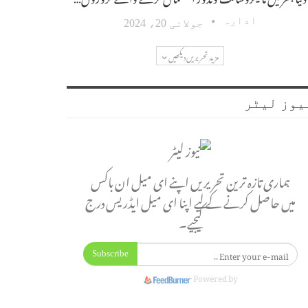
ادارہ
جولائی 20، 2024
مزید تحریریں دیکھیں
یوز لیٹر
ہماری تازہ ترین تحریریں اپنے ای میل ان باکس
میں حاصل کرنے کے لیے اپنا ای میل ایڈریس درج
کیجیے۔
Subscribe
Powered by