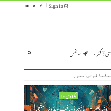
Sign In
سی ڈاکٹر
سائنس
یکنالوجی نیوز
ٹیکنالوجی نیوز
دنیا بھر میں مائیکروسافٹ ونڈوز استعمال