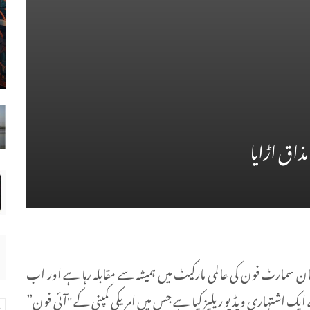
ذاق اڑایا
 سمارٹ فون کی عالمی مارکیٹ میں ہمیشہ سے مقابلہ رہا ہے اور اب
 اشتہاری ویڈیو ریلیز کیا ہے جس میں امریکی کمپنی کے "آئی فون”