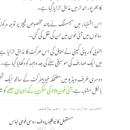
کا بھرپور انداز میں مذاق اڑایا گیا ہے۔
اس اشتہار میں سیمسنگ نے چند مخصوص فیچز پر توجہ مرکوز 
سالوں میں آئی فون میں ان کی نقل کی گئی۔
میں ایک صارف کی موسیقی سننے کی جد وجہد کو دکھایا گیا ہے۔
بالکل مشابہ ہے،
آئی فون 10 کی سکرین کے اوپری حصے
کو ش
تحریر جاری ہے۔ یہ بھی پڑھیں
مستقبل کا نیوکلیئر پروف روسی فوجی لباس
اکتوبر 25، 2017