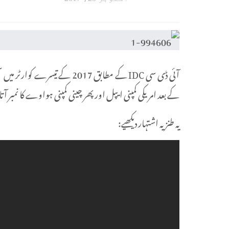
آئی ڈی سی IDC کے مطابق 2017
کے بعد امریکی کمپنی ایپل اور پھر چینی کمپنی ہواوے کا نمبر آ
یہ طنزیہ اشتہار دیکھیے: