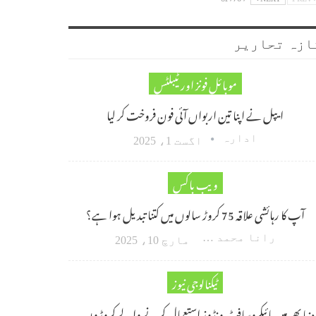
ازہ تحاریر
موبائل فونز اور ٹیبلٹس
ایپل نے اپنا تین اربواں آئی فون فروخت کر لیا
ادارہ
اگست 1، 2025
ویب باکس
آپ کا رہائشی علاقہ 75 کروڑ سالوں میں کتنا تبدیل ہوا ہے؟
رانا محمد امین اکبر
مارچ 10، 2025
ٹیکنالوجی نیوز
دنیا بھر میں مائیکروسافٹ ونڈوز استعمال کرنے والے کروڑوں…