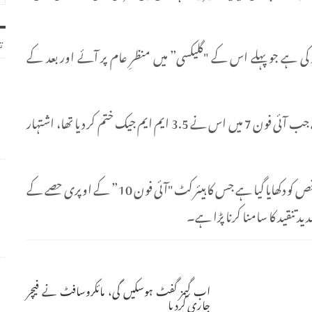
ت
کی ہے جو پہلے اس کے "گلیکسی” میں منظرِ عام پر آئے اور بعد کے
جنوبی کوریائی کمپنی نے ایپل کی اس حرکت کا مذاق اڑایا ہے جب آئی فون 7 میں اس نے 3.5 ایم ایم جیک ختم کر دیا تھا، اشتہار
دوسری طرف ویڈیو میں مضحکہ خیز ہیئر کٹ کے ساتھ ایک شخص کو دکھایا گیا ہے جس کا ہیئر کٹ "آئی فون 10” کے اوپری حصے کے
دید تنقید کا سامنا کرنا پڑا ہے۔
اب گیمز گفٹ ہوسکیں گی، مائکروسافٹ نے فیچر
جاری کردیا