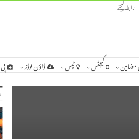
رابطہ کیجئے
مضامین
گیجٹس
ٹپس
ڈاؤن لوڈز
پی 
ٹ