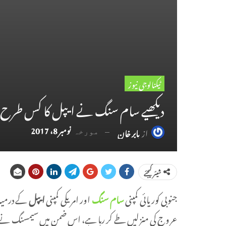
ٹیکنالوجی نیوز
دیکھیے سام سنگ نے ایپل کا کس طرح م
نومبر 8، 2017
از
بابر خان
مورخہ
شیئر کیجئے
جنوبی کوریائی کمپنی
سام سنگ
اور امریکی کمپنی
ایپل
کے درمیان
عروج کی منزلیں طے کر رہا ہے، اس ضمن میں سیمسنگ نے ایک