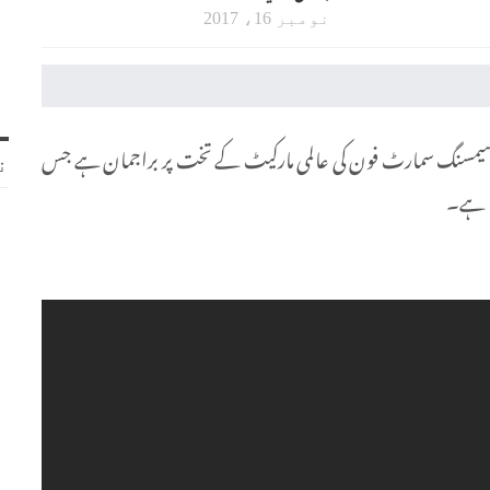
نومبر 16، 2017
 کے تیسرے کوارٹر میں سیمسنگ سمارٹ فون کی عالمی مارکیٹ کے تخت پر براجمان ہے جس
ن
تا ہے۔