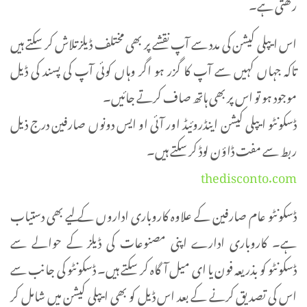
رکھتی ہے۔
اس ایپلی کیشن کی مدد سے آپ نقشے پر بھی مختلف ڈیلزتلاش کر سکتے ہیں
تاکہ جہاں کہیں سے آپ کا گزر ہو اگر وہاں کوئی آپ کی پسند کی ڈیل
موجود ہو تو اس پر بھی ہاتھ صاف کرتے جائیں۔
ڈسکونٹو ایپلی کیشن اینڈروئیڈ اور آئی او ایس دونوں صارفین درج ذیل
ربط سے مفت ڈاؤن لوڈ کر سکتے ہیں۔
thedisconto.com
ڈسکونٹو عام صارفین کے علاوہ کاروباری اداروں کے لیے بھی دستیاب
ہے۔ کاروباری ادارے اپنی مصنوعات کی ڈیلز کے حوالے سے
ڈسکونٹو کو بذریعہ فون یا ای میل آگاہ کر سکتے ہیں۔ ڈسکونٹو کی جانب سے
اس کی تصدیق کرنے کے بعد اس ڈیل کو بھی ایپلی کیشن میں شامل کر