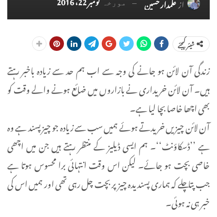
نومبر 22، 2016
از
علمدار حسین
مورخہ
شیئر کیجئے
زندگی آن لائن ہو جانے کی وجہ سے اب ہم حد سے زیادہ باخبر رہتے
ہیں۔ آن لائن خریداری نے بازاروں میں ضائع ہونے والے وقت کو
بھی اچھا خاصا بچا لیا ہے۔
آن لائن چیزیں خریدتے ہوئے ہمیں سب سے زیادہ جو چیز پسند ہے وہ
ہے ’’ڈسکاؤنٹ‘‘۔ ہم ایسی ڈیلیز کے منتظر رہتے ہیں جن میں اچھی
خاصی بچت ہو جائے۔ لیکن اس وقت انتہائی برا محسوس ہوتا ہے
جب پتا چلے کہ ہماری پسندیدہ چیز پر بچت چل رہی تھی اور ہمیں اس کی
خبر ہی نہ ہوئی۔