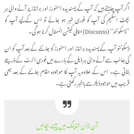
اگر آپ چاہتے ہیں کہ آپ کے پسندیدہ اسٹورز اور برانڈز پر آنے والی ہر
بچت اسکیم کی آپ کو فوری خبر ہو جائے تو اس کے لیے آپ کو
’’ڈسکونٹو‘‘ (Disconto) ایپلی کیشن انسٹال کرنا ہو گی۔
ڈسکونٹو آپ کے پسندیدہ برانڈز اور اسٹورز کو جاننے کے بعد آپ کو ان
کی جانب سے آنے والی ہر ڈیل کے بارے میں فوری الرٹ کے ذریعے
بتاتی ہے۔ اس کے علاوہ یہ آپ کا موجودہ مقام جاننے کے بعد بھی
قریب میں موجود ڈیلز سے باخبر رکھتی ہے۔
آن لائن شاپنگ میں پیسے بچائیں