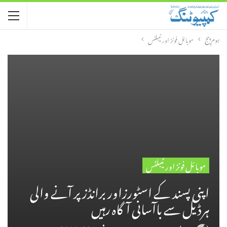
ہوم پیج
موبائل فونز اور ٹیبلٹس
موبائل فونز اور ٹیبلٹس
اپنی پسند کے اسٹورزاور برانڈز پر آنے والی
ہرڈیل سے باآسانی آگاہ رہیں