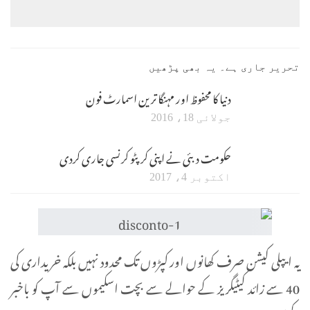
تحریر جاری ہے۔ یہ بھی پڑھیں
دنیا کا محفوظ اور مہنگا ترین اسمارٹ فون
جولائی 18، 2016
حکومت دبئی نے اپنی کرپٹو کرنسی جاری کردی
اکتوبر 4، 2017
یہ ایپلی کیشن صرف کھانوں اور کپڑوں تک محدود نہیں بلکہ خریداری کی
40 سے زائد کیٹیگریز کے حوالے سے بچت اسکیموں سے آپ کو باخبر