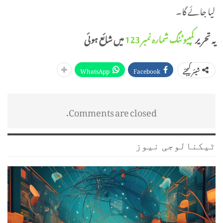
لیا جائے گا۔
یہ تحریر
کمپیوٹنگ شمارہ نمبر 123
میں شائع ہوئی
WhatsApp
Facebook
شیئر کیجئے
Comments are closed.
ٹیکنالوجی نیوز