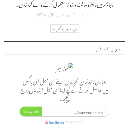
دنیا بھر میں مائیکروسافٹ ونڈوز استعمال کرنے والے کروڑوں…
ادارہ
جولائی 20، 2024
مزید تحریریں دیکھیں
نیوز لیٹر
ہماری تازہ ترین تحریریں اپنے ای میل ان باکس
میں حاصل کرنے کے لیے اپنا ای میل ایڈریس درج
کیجیے۔
Subscribe
Powered by