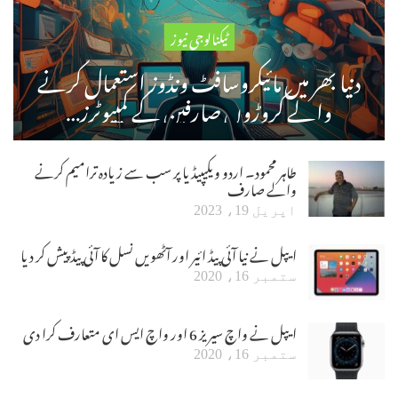
ٹیکنالوجی نیوز
دنیا بھر میں مائیکروسافٹ ونڈوز استعمال کرنے
والے کروڑوں صارفین کے کمپیوٹرز…
طاہر محمود۔ اردو ویکیپیڈیا پر سب سے زیادہ ترامیم کرنے
والے صارف
اپریل 19، 2023
ایپل نے نیا آئی پیڈ ائیر اور آٹھویں نسل کا آئی پیڈ پیش کر دیا
ستمبر 16، 2020
ایپل نے واچ سیریز 6 اور واچ ایس ای متعارف کرا دی
ستمبر 16، 2020