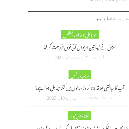
ازہ تحاریر
موبائل فونز اور ٹیبلٹس
ایپل نے اپنا تین اربواں آئی فون فروخت کر لیا
ادارہ
اگست 1، 2025
ویب باکس
آپ کا رہائشی علاقہ 75 کروڑ سالوں میں کتنا تبدیل ہوا ہے؟
رانا محمد امین اکبر
مارچ 10، 2025
ٹیکنالوجی نیوز
دنیا بھر میں مائیکروسافٹ ونڈوز استعمال کرنے والے کروڑوں…