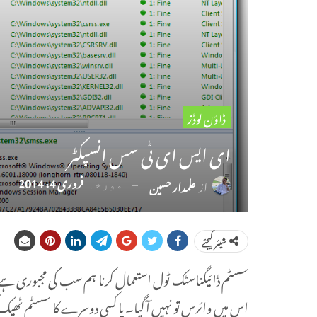
ڈاؤن لوڈز
ای ایس ای ٹی سس انسپکٹر
فروری 4، 2014
از
علمدار حسین
مورخہ
شیئر کیجئے
سسٹم ڈائیگناسٹک ٹول استعمال کرنا ہم سب کی مجبوری ہے۔ 
اس میں وائرس تو نہیں آ گیا۔ یا کسی دوسرے کا سسٹم ٹھیک ک