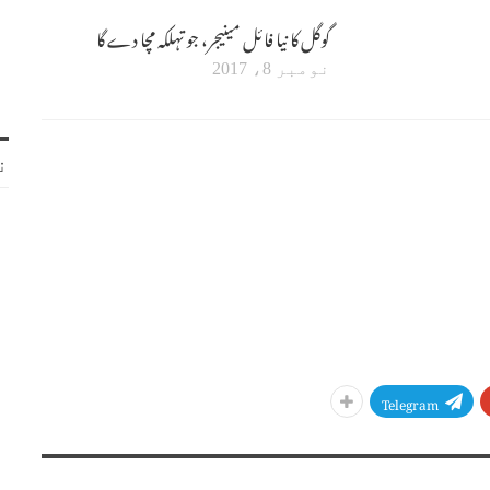
گوگل کا نیا فائل مینیجر، جو تہلکہ مچا دے گا
نومبر 8، 2017
ن
Telegram