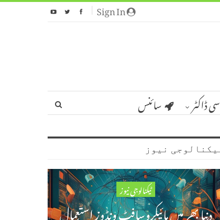
Sign In
سی ڈاکٹر
سائنس
یکنالوجی نیوز
ٹیکنالوجی نیوز
دنیا بھر میں مائیکروسافٹ ونڈوز استعمال