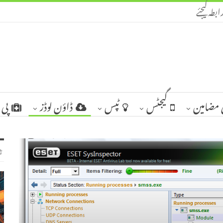
ابطہ کیجئے
مضامین
گیجٹس
ٹپس
ڈاؤن لوڈز
پی 
ٹ