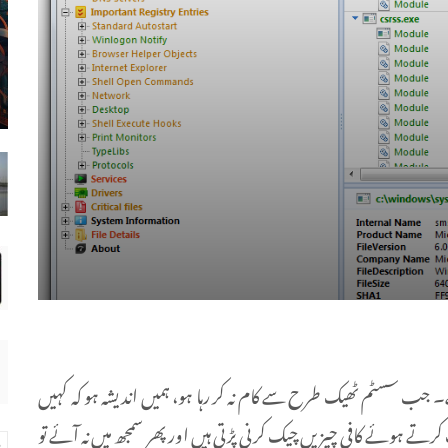
جب سسٹم ٹھیک طرح سے کام نہ کر رہا ہو، ہمیں اندیشہ ہو کہ کہیں
رتے ہوئے کافی چیزیں چیک کرنی پڑتی ہیں اور پھر سمجھ میں نہ آئے تو