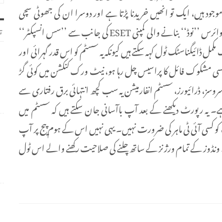
موجود ہیں، ایک تو انھیں خریدنا پڑتا ہے اور دوسرا ان کی جھوٹی سچی
رپورٹس بالکل بھی قابل بھروسا نہیں ہوتیں۔ مشہور اینٹی وائرس ’’نوڈ‘‘ بنانے والی کمپنی ESET کی جانب سے ’’سس انسپکٹر‘‘
ت
ڈائیگناسٹک ٹول کہہ سکتے ہیں کیونکہ یہ سسٹم کو اس قدر گہرائی اور
کسی مشکوک فائل کا پراسیس چل رہا ہو، نیٹ ورک کنکشن میں کوئی گڑ
، سروسز، ڈرائیورز، سسٹم انفارمیشن یہ سب کچھ انتہائی برق رفتاری سے
یہ رپورٹ دیکھنے کے بعد آپ باآسانی جان سکتے ہیں کہ سسٹم میں
و کسی آئی ٹی ماہر کی ضرورت نہیں۔ یہی نہیں اس کے ہوم پیج پر آپ
ں۔ ونڈوز کے تمام ورژنز کے ساتھ چلنے کی صلاحیت رکھنے والے اس ٹول