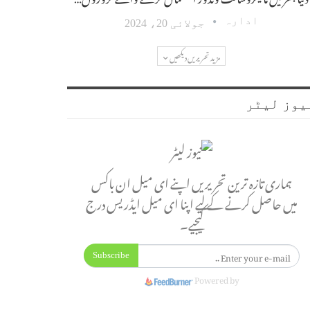
ادارہ
جولائی 20، 2024
مزید تحریریں دیکھیں
یوز لیٹر
ہماری تازہ ترین تحریریں اپنے ای میل ان باکس
میں حاصل کرنے کے لیے اپنا ای میل ایڈریس درج
کیجیے۔
Subscribe
Powered by