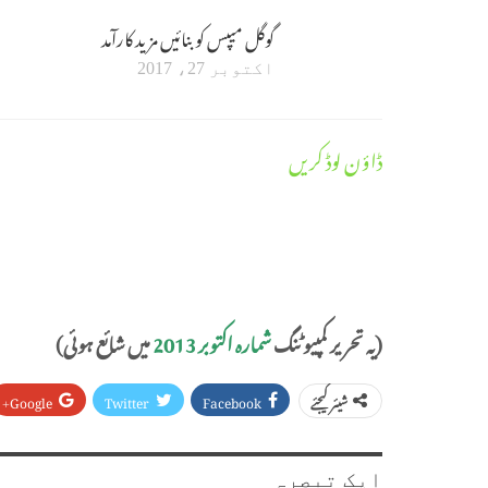
گوگل میپس کو بنائیں مزید کارآمد
اکتوبر 27، 2017
ڈاؤن لوڈ کریں
(یہ تحریر کمپیوٹنگ
شمارہ اکتوبر 2013
میں شائع ہوئی)
Google+
Twitter
Facebook
شیئر کیجئے
ایک تبصرہ