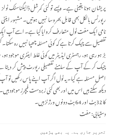
پریشان ہونا یقینی ہے۔ ویسے تو کئی کمرشل ڈائیگناسٹک ٹولز 
نامی ایک مفت ٹول متعارف کروایا گیا ہے۔ اسے آپ ایک مکمل 
تفصیل سے چیک کرتا ہے کہ کوئی مسئلہ چھپا نہیں رہ سکتا۔ 
بڑ ہو رہی ہو، رجسٹری ایڈیٹر میں کوئی غلط اینٹری موجود ہو
چیک کر کے آپ کے سامنے تفصیلی رپورٹ پیش کر دیتا ہے۔ 
اصل مسئلہ ہے کیا۔ یہ ٹول اگر آپ اپنے پاس رکھیں تو آپ ک
دیکھ سکتے ہیں اس میں اور بھی کئی زبردست فیچرز موجود ہی
کا 32بِٹ اور 64 بِٹ دونوں ورژنز ہیں۔
دستیابی: مفت
تحریر جاری ہے۔ یہ بھی پڑھیں