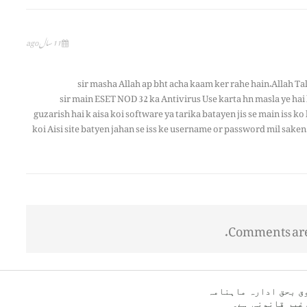
11 سال ago
sir masha Allah ap bht acha kaam ker rahe hain.Allah T
sir main ESET NOD 32 ka Antivirus Use karta hn masla ye hai k 
guzarish hai k aisa koi software ya tarika batayen jis se main iss ko 
koi Aisi site batyen jahan se iss ke username or password mil sake
Comments are 
وق بحق ادارہ ماہنامہ
غیر قانونی ہے۔