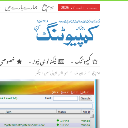
ہوم پیج
ہمارے بارے میں
ر
جمعہ، اگست 7، 2026
کمپیوٹنگ
ٹیکنالوجی نیوز
خصوصی 
ہوم پیج
ڈاؤن لوڈز
ای ایس ای ٹی سس انسپکٹر