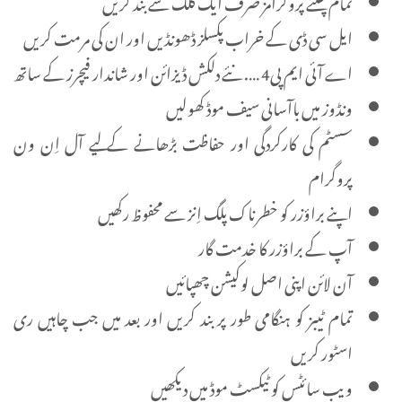
تمام چلتے پروگرامز صرف ایک کلک سے بند کریں
ایل سی ڈی کے خراب پکسلز ڈھونڈیں اور ان کی مرمت کریں
اے آئی ایم پی4 …. نئے دلکش ڈیزائن اور شاندار فیچرز کے ساتھ
ونڈوز میں باآسانی سیف موڈ کھولیں
سسٹم کی کارکردگی اور حفاظت بڑھانے کے لیے آل اِن ون
پروگرام
اپنے براؤزر کو خطرناک پلگ اِنز سے محفوظ رکھیں
آپ کے براؤزر کا خدمت گار
آن لائن اپنی اصل لوکیشن چھپائیں
تمام ٹیبز کو ہنگامی طور پر بند کریں اور بعد میں جب چاہیں ری
اسٹور کریں
ویب سائٹس کو ٹیکسٹ موڈ میں دیکھیں