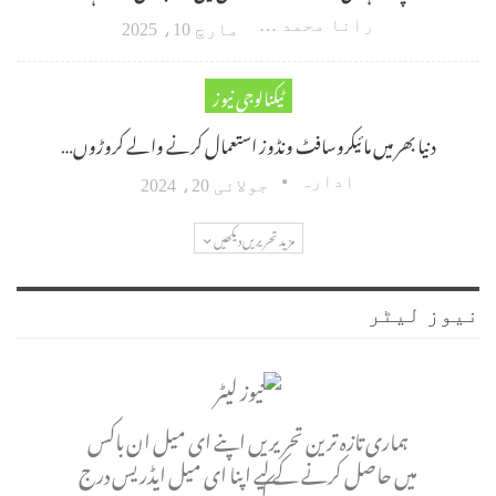
رانا محمد امین اکبر
مارچ 10، 2025
ٹیکنالوجی نیوز
دنیا بھر میں مائیکروسافٹ ونڈوز استعمال کرنے والے کروڑوں…
ادارہ
جولائی 20، 2024
مزید تحریریں دیکھیں
نیوز لیٹر
ہماری تازہ ترین تحریریں اپنے ای میل ان باکس
میں حاصل کرنے کے لیے اپنا ای میل ایڈریس درج