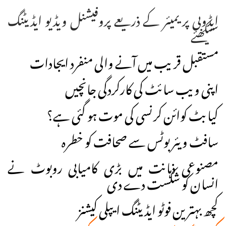
ایڈوبی پریمیئر کے ذریعے پروفیشنل ویڈیو ایڈیٹنگ
سیکھئے
مستقبل قریب میں آنے والی منفرد ایجادات
اپنی ویب سائٹ کی کارکردگی جانچیں
کیا بٹ کوائن کرنسی کی موت ہو گئی ہے؟
سافٹ ویئر بوٹس سے صحافت کو خطرہ
مصنوعی ذہانت میں بڑی کامیابی روبوٹ نے
انسان کو شکست دے دی
کچھ بہترین فوٹو ایڈیٹنگ ایپلی کیشنز