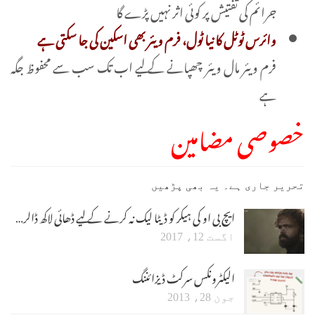
جرائم کی تفتیش پر کوئی اثر نہیں پڑے گا
وائرس ٹوٹل کا نیا ٹول، فرم ویئر بھی اسکین کی جا سکتی ہے
فرم ویئر مال ویئر چھپانے کے لیے اب تک سب سے محفوظ جگہ
ہے
خصوصی مضامین
تحریر جاری ہے۔ یہ بھی پڑھیں
ایچ بی او کی ہیکر کو ڈیٹا لیک نہ کرنے کے لیے ڈھائی لاکھ ڈالر…
اگست 12، 2017
الیکٹرونکس سرکٹ ڈیزائننگ
جون 28، 2013