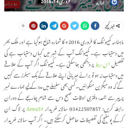
فروری 14، 2016
از
ادارہ
مورخہ
شیئر کیجئے
ماہنامہ کمپیوٹنگ کا فروری 2016ء کا شمارہ شائع ہوگیا ہے اور ملک بھر
میں دستیاب ہے۔ کمپیوٹنگ آپ کے شہر میں کہاں دستیاب ہے کی
تفصیل
اس ربط
پر دیکھی جاسکتی ہے۔ کمپیوٹنگ اگر آپ کے علاقے
میں دستیاب نہ ہو تو برائے مہربانی اپنے علاقے کے بک سیلرز سے کہیں
گے کہ وہ میگزین منگوائیں۔ کسی بھی سلسلے میں مدد کے لیے ہمارے نمبر
پر پیر سے جمعہ، دفتری اوقات صبح دس سے شام چار بجے کے دوران
رابطہ کریں: 03422507857 سالانہ خریدار
Area51
پر لاگ ان
کرکے پوسٹیج کی تفصیلات حاصل کرسکتے ہیں۔ اگر آپ سالانہ خریدار