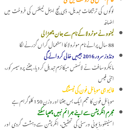
لوگوں کی ترجیحات تبدیل، ڈی ٹیچ ایبل ٹیبلٹس کی فروخت میں
اضافہ
لینوو نے موٹرولا کے نام سے جان چھڑا لی
88 سال پرانے نام موٹرولا کا استعمال گراں گزرنے لگا
ونڈوز سرور 2016 جیبیں خالی کروائے گی
مائیکروسافٹ نے لائسنس میکانزم تبدیل کر دیا، جتنے پروسیسر کور،
اتنی فیس
فائیو جی موبائل فون کی ٹیسٹنگ
موبائل فون کا حجم ایک بس جتنا اور وزن 150 کلوگرام ہے
مجرم انکرپشن سے اپنے جرائم نہیں چھپا سکتے
اسٹینفورڈ یونی ورسٹی کی تحقیق، انکرپشن سے دہشت گردی اور