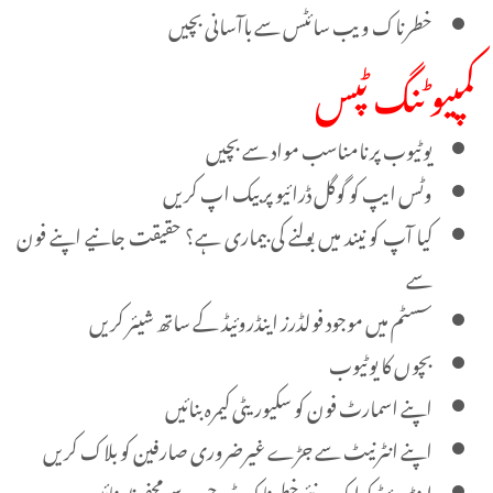
خطرناک ویب سائٹس سے باآسانی بچیں
کمپیوٹنگ ٹپس
یوٹیوب پر نامناسب مواد سے بچیں
وٹس ایپ کو گوگل ڈرائیو پر بیک اپ کریں
کیا آپ کو نیند میں بولنے کی بیماری ہے؟ حقیقت جانیے اپنے فون
سے
سسٹم میں موجود فولڈرز اینڈروئیڈ کے ساتھ شیئر کریں
بچوں کا یوٹیوب
اپنے اسمارٹ فون کو سکیوریٹی کیمرہ بنائیں
اپنے انٹرنیٹ سے جڑے غیرضروری صارفین کو بلاک کریں
اینڈروئیڈ کو ایک نئے خطرناک ٹروجن سے محفوظ بنائیں