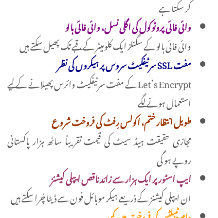
کر سکتا ہے
وائی فائی پروٹوکول کی اگلی نسل، وائی فائی ہالو
وائی فائی ہالو کے سگنلز ایک کلومیٹر کے رقبے تک پھیل سکتے ہیں
مفت SSL سرٹیفکیٹ سروس پر ہیکروں کی نظر
Let’s Encrypt کے مفت سرٹیفکیٹ وائرس پھیلانے کے لیے
استعمال ہونے لگے
طویل انتظار ختم، اکولس رِفٹ کی فروخت شروع
مجازی حقیقت ہیڈ سیٹ کی قیمت تقریباً ساٹھ ہزار پاکستانی
روپے ہو گی
ایپ اسٹور پر ایک ہزار سے زائد ناقص ایپلی کیشنز
ان ایپلی کیشنز کے ذریعے ہیکر موبائل فون سے ڈیٹا چُرا سکتے ہیں
عام ٹیبلٹس کی فروخت میں کمی