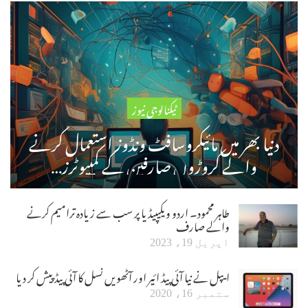
ٹیکنالوجی نیوز
دنیا بھر میں مائیکروسافٹ ونڈوز استعمال کرنے
والے کروڑوں صارفین کے کمپیوٹرز…
طاہر محمود۔ اردو ویکیپیڈیا پر سب سے زیادہ ترامیم کرنے
والے صارف
اپریل 19، 2023
ایپل نے نیا آئی پیڈ ائیر اور آٹھویں نسل کا آئی پیڈ پیش کر دیا
ستمبر 16، 2020