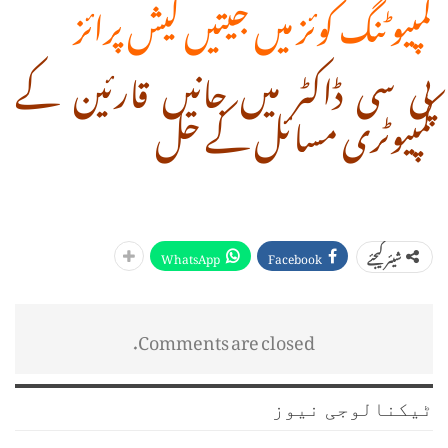
کمپیوٹنگ کوئز میں جیتیں کیش پرائز
پی سی ڈاکٹر میں جانیں قارئین کے
کمپیوٹری مسائل کے حل
WhatsApp
Facebook
شیئر کیجئے
Comments are closed.
ٹیکنالوجی نیوز