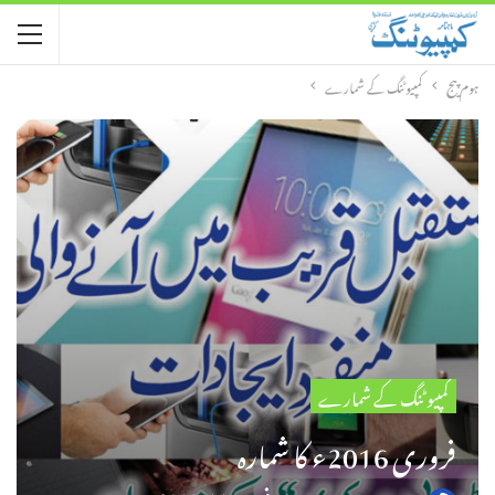
ہوم پیج
کمپیوٹنگ کے شمارے
کمپیوٹنگ کے شمارے
فروری 2016ء کا شمارہ