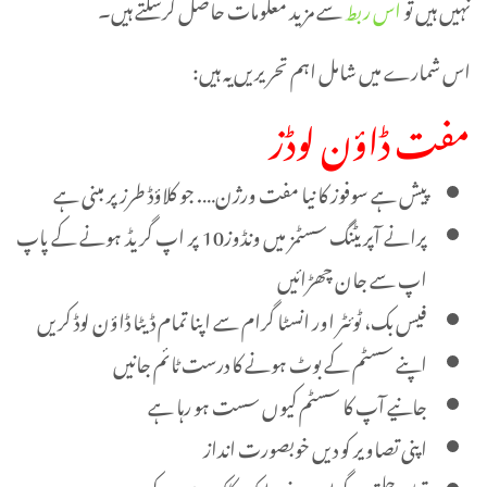
نہیں ہیں تو
اس ربط
سے مزید معلومات حاصل کرسکتے ہیں۔
اس شمارے میں شامل اہم تحریریں یہ ہیں:
مفت ڈاؤن لوڈز
پیش ہے سوفوز کا نیا مفت ورژن…. جو کلاؤڈ طرز پر مبنی ہے
پرانے آپریٹنگ سسٹمز میں ونڈوز10 پر اپ گریڈ ہونے کے پاپ
اپ سے جان چھڑائیں
فیس بک، ٹوئٹر اور انسٹا گرام سے اپنا تمام ڈیٹا ڈاؤن لوڈ کریں
اپنے سسٹم کے بوٹ ہونے کا درست ٹائم جانیں
جانیے آپ کا سسٹم کیوں سست ہو رہا ہے
اپنی تصاویر کو دیں خوبصورت انداز