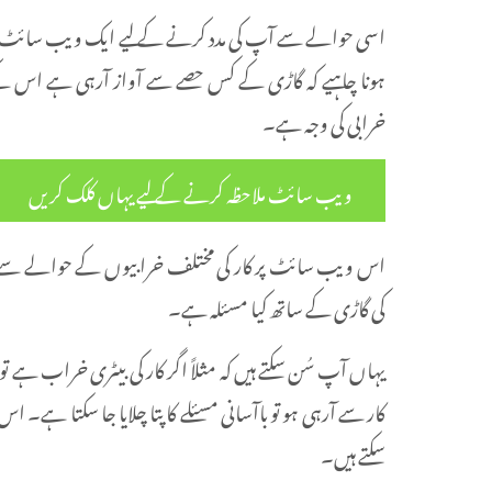
ہونا چاہیے کہ گاڑی کے کس حصے سے آواز آرہی ہے اس ک
خرابی کی وجہ ہے۔
ویب سائٹ ملاحظہ کرنے کے لیے یہاں کلک کریں
اس ویب سائٹ پر کار کی مختلف خرابیوں کے حوالے سے درجن
کی گاڑی کے ساتھ کیا مسئلہ ہے۔
یہاں آپ سُن سکتے ہیں کہ مثلاً اگر کار کی بیٹری خراب ہے 
کار سے آرہی ہو تو باآسانی مسئلے کا پتا چلایا جا سکتا ہ
سکتے ہیں۔