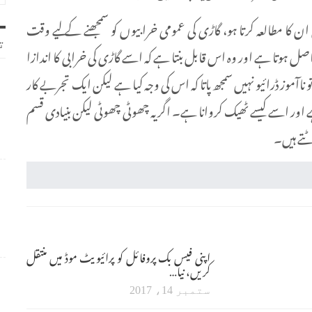
 ان کا مطالعہ کرتا ہو، گاڑی کی عمومی خرابیوں کو سمجھنے کے لیے وقت
ت
صل ہوتا ہے اور وہ اس قابل بنتا ہے کہ اسے گاڑی کی خرابی کا اندازا
ناآموز ڈرائیو نہیں سمجھ پاتا کہ اس کی وجہ کیا ہے لیکن ایک تجربے کار
ہے اور اسے کیسے ٹھیک کروانا ہے۔ اگر یہ چھوٹی چھوٹی لیکن بنیادی قسم
ٹتے ہیں۔
اپنی فیس بک پروفائل کو پرائیویٹ موڈ میں منتقل
کریں، نیا…
ستمبر 14، 2017