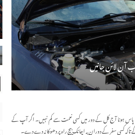
اب آن لائن جانیں
ا پاس ہونا آج کل کے دور میں کسی نعمت سے کم نہیں۔ اگر آپ کے
گے تاکہ کسی سفر کے دوران یہ اچانک بیچ راہ پر دھوکا نہ دے دے۔