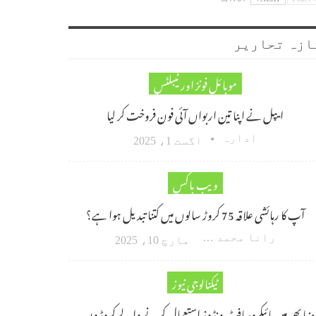
ازہ تحاریر
موبائل فونز اور ٹیبلٹس
ایپل نے اپنا تین اربواں آئی فون فروخت کر لیا
ادارہ
اگست 1، 2025
ویب باکس
آپ کا رہائشی علاقہ 75 کروڑ سالوں میں کتنا تبدیل ہوا ہے؟
رانا محمد امین اکبر
مارچ 10، 2025
ٹیکنالوجی نیوز
دنیا بھر میں مائیکروسافٹ ونڈوز استعمال کرنے والے کروڑوں…