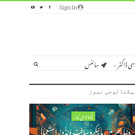
Sign In
سی ڈاکٹر
سائنس
یکنالوجی نیوز
ٹیکنالوجی نیوز
دنیا بھر میں مائیکروسافٹ ونڈوز استعمال