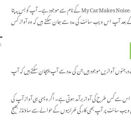
اسی حوالے سے آپ کی مدد کرنے کے لیے ایک ویب سائٹ My Car Makes Noise کے نام سے موجود ہے۔ آپ کو بس یہ پتا
ے بعد آپ اس ویب سائٹ کی مدد سے جان سکتے ہیں کہ وہ آواز کس
ن
وں آوازیں موجود ہیں جن کی مدد سے آپ پہچان سکتے ہیں کہ آپ
تو اس سے کس طرح کی آواز برآمد ہوتی ہے۔ اگر ویسی ہی آواز آپ کی
ے۔ اس ویب سائٹ پر آپ بھی کار کی خرابیوں کے حوالے سے ساؤنڈز بھیج