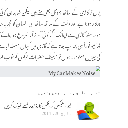
یوں تو گاڑی کے ساتھ مینوئل بھی ملتے ہیں لیکن شاید ہی کوئی
درکار ہوتا ہے اور وقت کے ساتھ ساتھ ہی انسان کو تجربہ حا
ہو۔ مثلاً گاڑی سے اچانک اگر کوئی آواز آنا شروع ہو جائے تو 
ڈرائیو فوراً ہی بھانپ جاتا ہے کہ گاڑی میں کہاں مسئلہ آیا 
کی چیزیں معلوم نہ ہوں تو میکینک حضرات لوگوں کو خوب لو
تحریر جاری ہے۔ یہ بھی پڑھیں
بلیو اسٹیکس گرافکس کارڈ ایرر کیسے ٹھیک کریں
مارچ 20، 2014