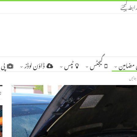
ابطہ کیجئے
مضامین
گیجٹس
ٹپس
ڈاؤن لوڈز
پی 
جانیں
ٹ