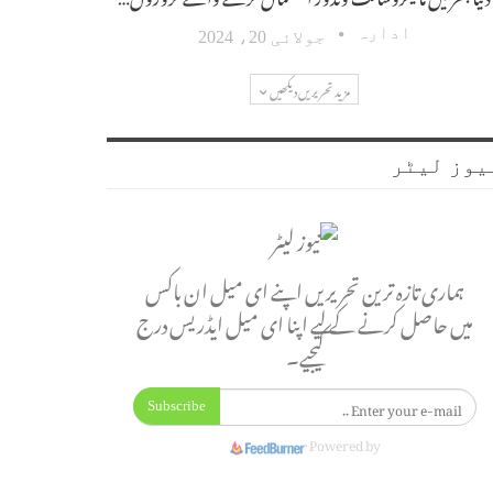
ادارہ
جولائی 20، 2024
مزید تحریریں دیکھیں
یوز لیٹر
ہماری تازہ ترین تحریریں اپنے ای میل ان باکس
میں حاصل کرنے کے لیے اپنا ای میل ایڈریس درج
کیجیے۔
Subscribe
Powered by