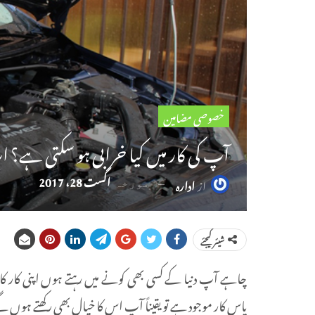
خصوصی مضامین
آپ کی کار میں کیا خرابی ہو سکتی ہے؟ 
اگست 28، 2017
از
ادارہ
مورخہ
شیئر کیجئے
چاہے آپ دنیا کے کسی بھی کونے میں رہتے ہوں اپنی کار ک
پاس کار موجود ہے تو یقیناً آپ اس کا خیال بھی رکھتے ہوں 