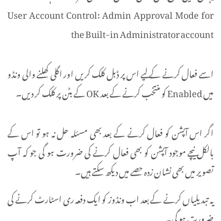
User Account Control: Admin Approval Mode for
the Built-in Administrator account
اسے فعال کرنے کے لیے اس پر ڈبل کلک کریں اور اگلی کھلنے والی ونڈو
میں Enabled کو منتخب کرنے کے بعد OK کے بٹن پر کلک کر دیں۔
اگر اس آپشن کو فعال کرنے کے بعد بھی مسئلہ حل نہ ہو تو اس کے
بالکل نیچے موجود آپشن کو بھی فعال کرنے کی ضرورت ہو گی جو کہ آپ
تصویر میں بھی نشان زدہ حصے میں دیکھ سکتے ہیں۔
یہ تبدیلیاں کرنے کے بعد اب ونڈوز کو ایک دفعہ ری اسٹارٹ کرنے کی
ضرورت ہو گی۔