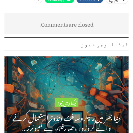
Comments are closed.
ٹیکنالوجی نیوز
ٹیکنالوجی نیوز
دنیا بھر میں مائیکروسافٹ ونڈوز استعمال کرنے
والے کروڑوں صارفین کے کمپیوٹرز…