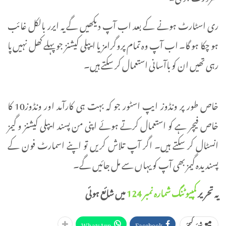
ری اسٹارٹ ہونے کے بعد اب آپ دیکھیں گے یہ ایرر بالکل غائب
ہو چکا ہو گا۔ اب آپ وہ تمام پروگرامز یا ایپلی کیشنز جو پہلے کھل نہیں پا
رہی تھیں ان کو باآسانی استعمال کر سکتے ہیں۔
خاص طور پر ونڈوز ایپ اسٹور جو کہ بہت ہی کارآمد اور ونڈوز10 کا
خاص فیچر ہے کو استعمال کرتے ہوئے اپنی من پسند ایپلی کیشنز و گیمز
انسٹال کر سکتے ہیں۔ اگر آپ تلاش کریں تو اپنے اسمارٹ فون کے
پسندیدہ گیمز بھی آپ کو یہاں سے مل جائیں گے۔
یہ تحریر
کمپیوٹنگ شمارہ نمبر 124
میں شائع ہوئی
WhatsApp
Facebook
شیئر کیجئے