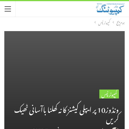
ہوم پیج
کمپیوٹر ٹپس
کمپیوٹر ٹپس
ونڈوز10 پر ایپلی کیشنز کا نہ کھلنا باآسانی ٹھیک
کریں