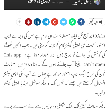
فروری 5، 2017
از
علمدار حسین
مورخہ
شیئر کیجئے
ونڈوز10 پر آج کل ایک مسئلہ بہت ہی عام ہے جس کی وجہ سے ایپ
اسٹور سمیت کئی ایپلی کیشنز کام کرنا بند کر دیتی ہیں۔ جب انھیں کھولنے
کی کوشش کی جائے تو درج ذیل ایرر نمودار ہوتا ہے: “This app
can’t open” یقیناً آپ جانتے ہوں گے کہ ونڈوز10 میں اسمارٹ
فون کی طرح ایک ایپ اسٹور موجود ہے جہاں سے آپ کئی ایپلی کیشنز
انسٹال کر سکتے ہیں جیسے کہ فیس بک و دیگر سوشل میڈیا ایپلی کیشنز
وغیرہ۔
مائیکروسافٹ کمپنی لگ بھگ پچھلی دو دہائیوں سے اپنے سب سے بڑے