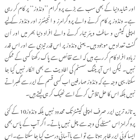
اور شاید دنیا کے بھی سب سے بڑے پروگرام ’’ونڈوز‘‘ پر کام کر رہی
ہے۔ ونڈوز پر کام کرنے والے پروگرامرز و انجینئرز اور ونڈوز کے لیے
ایپلی کیشن و سافٹ ویئر تیار کرنے والے افراد دنیا بھر میں اور اَن
گنت تعداد میں موجود ہیں۔ یعنی ونڈوز پر اس قدر تیزی سے اور اس قدر
زیادہ افراد کام کر رہے ہیں کہ اسے نقائص سے پاک رکھنا کسی کے ممکن
نہیں۔ لیکن اس آپریٹنگ سسٹم کی افادیت سے بھی انکار نہیں کیا جا
سکتا، یہی وجہ ہے کہ ونڈوز صارفین اب کسی قسم کے ایرر سے گھبراتے
نہیں بلکہ اس کا حل تلاش کر کے اسے ٹھیک کر ہی لیتے ہیں۔
یہ تازہ ترین ایرر صرف ایپلی کیشنز تک محدود نہیں بلکہ ونڈوز10 کے کئی
پروگرامز اس مسئلے کی وجہ سے چل نہیں پاتے۔ اگر آپ کے پاس بھی
ایسا کوئی ایرر ظاہر ہوتا ہے تو اسے باآسانی درست کیا جا سکتا ہے۔اس