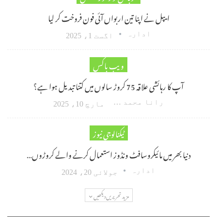
ایپل نے اپنا تین اربواں آئی فون فروخت کر لیا
ادارہ
اگست 1، 2025
ویب باکس
آپ کا رہائشی علاقہ 75 کروڑ سالوں میں کتنا تبدیل ہوا ہے؟
رانا محمد امین اکبر
مارچ 10، 2025
ٹیکنالوجی نیوز
دنیا بھر میں مائیکروسافٹ ونڈوز استعمال کرنے والے کروڑوں…
ادارہ
جولائی 20، 2024
مزید تحریریں دیکھیں