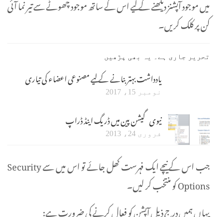
میں موجود آپشنز دیکھنے کے لیے اس کے ساتھ موجود چھوٹے سے تیر نما آئی
کن پر کلک کریں۔
تحریر جاری ہے۔ یہ بھی پڑھیں
یادداشت بہتر بنانے کے لیے مصنوعی اعضاء کی تیاری
نومبر 15، 2017
نیوی گیشن پین میں ڈریگ اینڈ ڈراپ
فروری 24، 2013
جب اس کے نیچے ایک فہرست کھل جائے تو اس میں سے Security
Options کو منتخب کر لیں۔
یہاں ہمیں درج ذیل آپشن کو فعال کرنے کی ضرورت ہے: