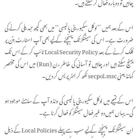
چاہیں تو دوبارہ فعال کر سکتے ہیں۔
اس کے بعد ہمیں ’’لوکل سکیوریٹی پالیسی‘‘ میں بھی کچھ تبدیلی کرنے کی
ضرورت ہے۔ اس کی سیٹنگز تک پہنچنے کے لیے بھی آپ اسٹارٹ بٹن پر
کلک کرنے کے بعد Local Security Policy ٹائپ کر کے اس تک
پہنچ سکتے ہیں اور چاہیں تو آسانی کی خاطر رن (Run) میں اس کی مختصر
کمانڈ یعنی secpol.msc لکھ کر انٹر پریس کر دیں۔
اس کے نتیجے میں لوکل سکیوریٹی پالیسی کی ونڈو آپ کے سامنے موجود ہو
گی۔ یہاں ہمیں دو غیر فعال سیٹنگز کو فعال کرنا ہے۔
ان سیٹنگز تک پہنچنے کے لیے سب سے پہلے Local Policies کے ذیل