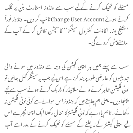
مسئلے کو ٹھیک کرنے کے لیے سب سے ونڈوز اسٹارٹ بٹن پر کلک
کرتے ہوئے Change User Account ٹائپ کر دیں۔ ونڈوز فوراً
’’چینج یوزر اکاؤنٹ کنٹرول سیٹنگز‘‘ کا آپشن تلاش کر کے آپ کے
سامنے پیش کر دے گی۔
سب سے پہلے ہمیں ہر ایپلی کیشن کی وجہ سے ونڈوز میں ہونے والی
تبدیلیوں کو عارضی طور پر بند کرنا ہے اس لیے جب یہ سیٹنگز کھل جائیں تو
نوٹی فکیشن ظاہر کرنے والے سلائیڈر کو ڈریگ کرتے ہوئے سب سے نیچے
پہنچا دیں۔ یعنی ہم چاہتے ہیں کہ ونڈوز اس حوالے سے کوئی نوٹی فکیشن نہ
دکھائے۔ تاہم یاد رہے کہ نوٹی فکیشنز کا بحال رکھنا ایک اچھا فیچر ہے اس
لیے ایپلی کیشنز کے نہ چلنے کے مسئلے کو ٹھیک کرنے کے بعد اسے آپ