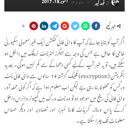
اکتوبر 18، 2017
از
فہد کیہر
مورخہ
شیئر کیجئے
اگر آپ کو بتایا جائے کہ آپ کا وائی فائی کنکشن ایک غیر معمولی سکیورٹی
خامی کا حامل ہے جس کی وجہ سے ہیکرز انٹرنیٹ ٹریفک میں داخل ہو
سکتے ہیں، تو یہ خبر آپ کے لیے کسی دھماکے سے کم نہیں ہوگی۔ جدید
انکرپشن (encryption) تکنیک گزشتہ 14 سالوں سے وائی فائی نیٹ
ورکس کو محفوظ بنا رہی ہے لیکن اب معلوم ہوا ہے کہ اگر کوئی حملہ آور
وائی فائی کی رینج میں موجود ہو تو وہ نیٹ ورک میں کمپیوٹر وائرس داخل
کرکے پاس ورڈز، کریڈٹ کارڈ نمبرز اور تصاویر اور دیگر حساس
معلومات تک چرا سکتا ہے۔