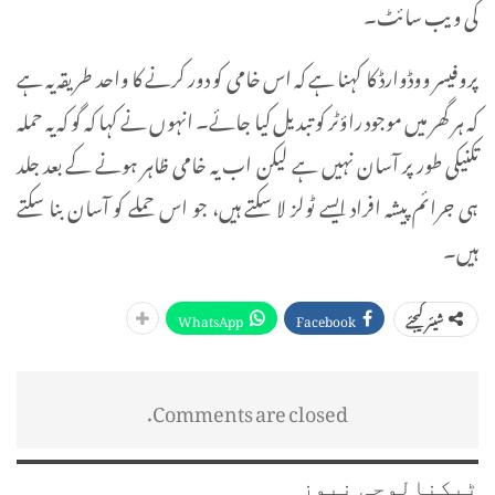
کی ویب سائٹ۔
پروفیسر ووڈوارڈ کا کہنا ہے کہ اس خامی کو دور کرنے کا واحد طریقہ یہ ہے
کہ ہر گھر میں موجود راؤٹر کو تبدیل کیا جائے۔ انہوں نے کہا کہ گو کہ یہ حملہ
تکنیکی طور پر آسان نہیں ہے لیکن اب یہ خامی ظاہر ہونے کے بعد جلد
ہی جرائم پیشہ افراد ایسے ٹولز لا سکتے ہیں، جو اس حملے کو آسان بنا سکتے
ہیں۔
WhatsApp
Facebook
شیئر کیجئے
Comments are closed.
ٹیکنالوجی نیوز