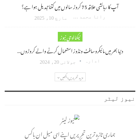
آپ کا رہائشی علاقہ 75 کروڑ سالوں میں کتنا تبدیل ہوا ہے؟
رانا محمد امین اکبر
مارچ 10، 2025
ٹیکنالوجی نیوز
دنیا بھر میں مائیکروسافٹ ونڈوز استعمال کرنے والے کروڑوں…
ادارہ
جولائی 20، 2024
مزید تحریریں دیکھیں
نیوز لیٹر
ہماری تازہ ترین تحریریں اپنے ای میل ان باکس