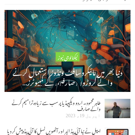
ٹیکنالوجی نیوز
دنیا بھر میں مائیکروسافٹ ونڈوز استعمال کرنے
والے کروڑوں صارفین کے کمپیوٹرز…
طاہر محمود۔ اردو ویکیپیڈیا پر سب سے زیادہ ترامیم کرنے
والے صارف
اپریل 19، 2023
ایپل نے نیا آئی پیڈ ائیر اور آٹھویں نسل کا آئی پیڈ پیش کر دیا