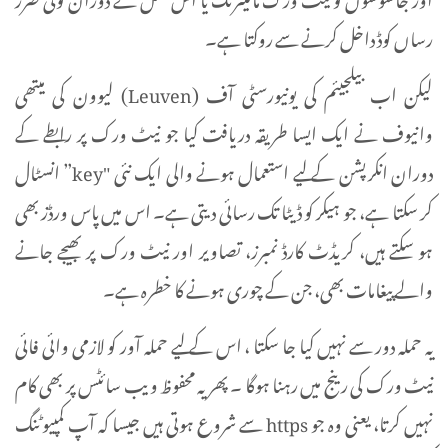
رساں کوڈ داخل کرنے سے روکتا ہے۔
لیکن اب بیلجیئم کی یونیورسٹی آف (Leuven) لیوون کی میتھی
وانیوف نے ایک ایسا طریقہ دریافت کیا جو نیٹ ورک پر رابطے کے
دوران انکرپشن کے لیے استعمال ہونے والی ایک نئی "key” انسٹال
کر سکتا ہے، جو ہیکر کو ڈیٹا تک رسائی دیتی ہے۔ اس میں پاس ورڈز بھی
ہو سکتے ہیں، کریڈٹ کارڈ نمبرز، تصاویر اور نیٹ ورک پر بھیجے جانے
والے پیغامات بھی، جن کے چوری ہونے کا خطرہ ہے۔
یہ حملہ دور سے نہیں کیا جا سکتا ، اس کے لیے حملہ آور کو لازمی وائی فائی
نیٹ ورک کی رینج میں رہنا ہوگا ۔ پھر یہ محفوظ ویب سائٹس پر بھی کام
نہیں کرتا، یعنی وہ جو https سے شروع ہوتی ہیں جیسا کہ آپ کمپیوٹنگ