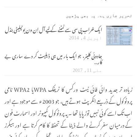
تحریر جاری ہے۔ یہ بھی پڑھیں
ایک خراب پی سی سے نمٹنے کے لیے آل اِن ون یوٹیلیٹی بنڈل
اپریل 4، 2014
جادوئی کلینر، جو ایک بار میں ہی ڈیلیٹ کر دے ساری بے
کار…
مئی 11، 2017
زیادہ تر جدید وائی فائی نیٹ ورکس کا ٹریفک WPAیا WPA2 نامی
پروٹوکول کے ذریعے انکرپٹ ہوتے ہیں، جو 2003ء سے موجود ہے اور
اب تک اسے کوئی نہیں توڑ پایا تھا ۔ یہ پروٹوکول کمپیوٹر اور اسمارٹ فون
کے درمیان سفر کرنے والے ڈیٹا کے تحفظ کا کام کرتا ہے اور ہیکرز
اور جاسوسوں کو نیٹ ورک مانیٹرنگ یا اس عمل کے دوران کوئی ضرر