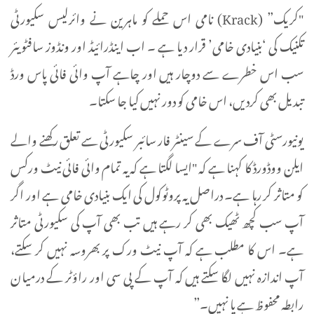
"کریک” (Krack) نامی اس حملے کو ماہرین نے وائرلیس سکیورٹی
تکنیک کی ‘بنیادی خامی’ قرار دیا ہے ۔ اب اینڈرائیڈ اور ونڈوز سافٹویئر
سب اس خطرے سے دوچار ہیں اور چاہے آپ وائی فائی پاس ورڈ
تبدیل بھی کردیں، اس خامی کو دور نہیں کیا جا سکتا۔
یونیورسٹی آف سرے کے سینٹر فار سائبر سکیورٹی سے تعلق رکھنے والے
ایلن ووڈورڈ کا کہنا ہے کہ "ایسا لگتا ہے کہ یہ تمام وائی فائی نیٹ ورکس
کو متاثر کر رہا ہے۔ دراصل یہ پروٹوکول کی ایک بنیادی خامی ہے اور اگر
آپ سب کچھ ٹھیک بھی کر رہے ہیں تب بھی آپ کی سکیورٹی متاثر
ہے۔ اس کا مطلب ہے کہ آپ نیٹ ورک پر بھروسہ نہیں کر سکتے،
آپ اندازہ نہیں لگا سکتے ہیں کہ آپ کے پی سی اور راؤٹر کے درمیان
رابطہ محفوظ ہے یا نہیں۔”