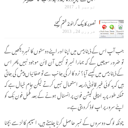
نومبر 1، 2017
تصویر کا بیک گرائونڈ ختم کیجئے
فروری 24، 2013
جب آپ اس کے ڈیٹا بیس میں اپنا اور اپنے دوستوں کا نمبر دیکھیں گے
تو ضرور سوچیں گے کہ ہمارا نمبر تو کہیں آن لائن موجود نہیں پھر اس
کے ڈیٹا بیس میں کیسے آیا؟ ٹرو کالر کی جانب سے تو صفائیاں پیش کی جاتی
ہیں کہ یہ کوئی غیر قانونی ذریعہ استعمال نہیں کرتے لیکن عام خیال ہے کہ
ممکنہ طور پر یہ ایپلی کیشن فون پر انسٹال ہونے کے بعد مکمل فون بُک کو
اپنے سرور پر اپ لوڈ کر دیتی ہے۔
چونکہ لوگ دوسروں کے نمبر حاصل کرنا چاہتے ہیں، اسپیم کالز سے بچنا