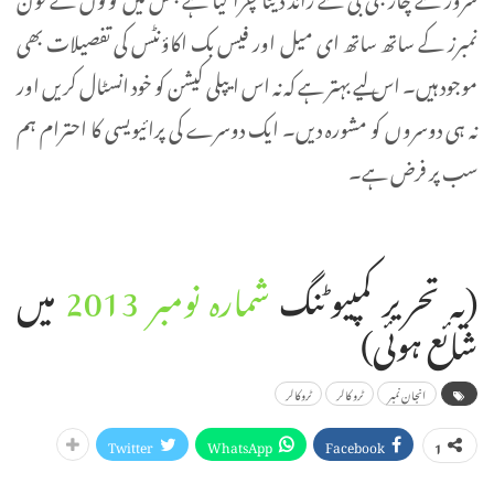
نمبرز کے ساتھ ساتھ ای میل اور فیس بک اکاؤنٹس کی تفصیلات بھی
موجود ہیں۔ اس لیے بہتر ہے کہ نہ اس ایپلی کیشن کو خود انسٹال کریں اور
نہ ہی دوسروں کو مشورہ دیں۔ ایک دوسرے کی پرائیویسی کا احترام ہم
سب پر فرض ہے۔
(یہ تحریر کمپیوٹنگ
شمارہ نومبر 2013
میں
شائع ہوئی)
انجان نمبر
ٹرو کالر
ٹروکالر
Twitter
WhatsApp
Facebook
1