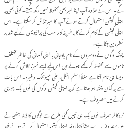
گے۔ اس کے علاوہ آپ اپنا نمبر بھی محفوظ نہیں رکھ سکتے۔ کوئی بھی یہ
ایپلی کیشن استعمال کرتے ہوئے آپ کا نمبر تلاش کر سکتا ہے۔ اس
ایپلی کیشن کے کام کرنے کا یہ طریقہ کار سب کی پرائیویسی کے لیے شدید
خطرہ بن چکا ہے۔
چونکہ لوگوں نے دوسروں کے نام یاددہانی یا اپنی آسانی کی خاطر مختلف
ناموں سے محفوظ کر رکھے ہوتے ہیں اس لیے ایسے نمبرز تلاش کرنے پر
ویسا ہی نام آتا ہے مثلاً اسلم انکل، علی کمپیوٹنگ وغیرہ۔ اس بات
سے یہ گمان پختہ ہو جاتا ہے کہ یہ ایپلی کیشن لوگوں کی فون بک چوری
کرنے میں مصروف ہے۔
ٹروکالر صرف فون بک ہی نہیں کئی طرح سے لوگوں کا ڈیٹا ہتھیانے
میں مصروف ہے۔ مثلاً پہلی دفعہ ایپلی کیشن استعمال کرتے ہوئے خود