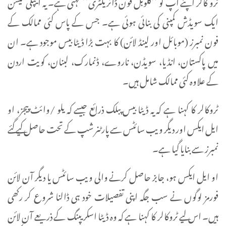
ٹرو کالر اپنے آپ کو ’’گلوبل فون ڈائریکٹری‘‘ کہتی ہے۔ یہ ایپلی کیشن
ایک سویڈش کمپنی کی بنائی ہوئی ہے۔ جس کے پاس کئی ممالک کے
فون نمبرز (موبائل اور لینڈ لائن) کا بہت بڑا ڈیٹا بیس موجود ہے۔ ان
میں پاکستان، انڈیا، سویڈن، ناروے، ڈنمارک، لبنان، کویت اردن
کے علاوہ کئی ممالک شامل ہیں۔
ٹروکالر کا کہنا ہے کہ یہ ڈیٹا بیس پبلک ذرائع جیسے کہ یلو /وائٹ پیجز، او
ایل ایکس اور دیگر ویب سائٹس سے پارٹنر شپ کے تحت حاصل کیے گئے
نمبرز سے بنایا گیا ہے۔
او ایل ایکس ہو، جابز حاصل کرنے والی ویب سائٹس یا دیگر آن لائن
فورمز لوگوں نے سب جگہ اپنی تفصیلات خود ہی ڈالنا شروع کر رکھی
ہیں۔ اس لیے ٹروکالر کا کہنا ہے کہ وہ ڈیٹا اسکریپنگ کے ذریعے آن لائن