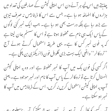
چاہتے ہیں اس لیے ہر آئے دن اس ایپلی کیشن کے صارفین کی تعداد میں
ہزاروں کا اضافہ ہو رہا ہے۔ جس سے اس کا ڈیٹا بیس نہ صرف تیزی
سے بڑھ رہا ہے بلکہ درست بھی ہو رہا ہے۔ جب ایک نمبر کئی لوگوں
کے پاس ایک ہی نام سے محفوظ ہوتا ہے تو اس کا سسٹم جان لیتا ہے
کہ یہ فون نمبر کس کا ہے۔ یہی طریقہ استعمال کرتے ہوئے آج
’’ٹروکالر‘‘ واقعی ایک بہت بڑی گلوبل فون ڈائریکٹری بن چکی ہے۔
اگر کسی کی فون بک میں آپ کا نمبر محفوظ ہے اور وہ یہ ایپلی کیشن
انسٹال کرتا ہے تو ٹروکالر کے پاس آپ کا نام اور نمبر موجود ہے۔ یعنی
آپ یہ ایپلی کیشن استعمال کریں نہ کریں، اس کے ڈیٹا بیس میں آپ کا
نمبر ہو سکتا ہے۔
آپ کسی کو کال کرتے ہوئے یہ نہیں سوچ سکتے کہ آپ نامعلوم رہیں