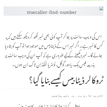
اس کی ویب سائٹ پر جا کر آپ کوئی بھی نمبر لکھ کر دیکھ سکتے ہیں کہ یہ
کس کا نمبر ہے۔ اگر نمبر اس کے ڈیٹا بیس میں موجود ہوا تو آپ کو بتا دیا
جائے گا۔ نمبر دیکھنے کے لیے ضروری ہے کہ آپ ان کی ویب سائٹ پر
بذریعہ فیس بک، یاہو، گوگل، ٹوئٹر یا لنکڈاِن لاگ اِن ہوں۔
ٹروکالر ڈیٹا بیس کیسے بنایا گیا؟
تحریر جاری ہے۔ یہ بھی پڑھیں
ایپل کے ایئرپوڈز کا اینڈرائیڈ جواب ‘فاسٹ پیئر’