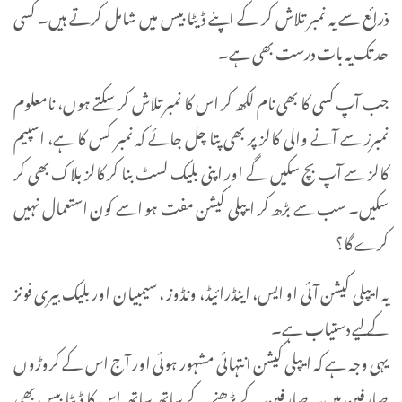
ذرائع سے یہ نمبر تلاش کر کے اپنے ڈیٹا بیس میں شامل کرتے ہیں۔ کسی
حد تک یہ بات درست بھی ہے۔
جب آپ کسی کا بھی نام لکھ کر اس کا نمبر تلاش کر سکتے ہوں، نامعلوم
نمبرز سے آنے والی کالز پر بھی پتا چل جائے کہ نمبر کس کا ہے، اسپیم
کالز سے آپ بچ سکیں گے اور اپنی بلیک لسٹ بنا کر کالز بلاک بھی کر
سکیں۔ سب سے بڑھ کر ایپلی کیشن مفت ہو اسے کون استعمال نہیں
کرے گا؟
یہ ایپلی کیشن آئی او ایس، اینڈرائیڈ، ونڈوز ، سیمبیان اور بلیک بیری فونز
کے لیے دستیاب ہے۔
یہی وجہ ہے کہ ایپلی کیشن انتہائی مشہور ہوئی اور آج اس کے کروڑوں
صارفین ہیں۔ صارفین کے بڑھنے کے ساتھ ساتھ اس کا ڈیٹا بیس بھی