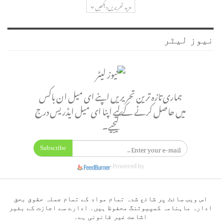
مزید تحریریں دیکھیں
نیوز لیٹر
ہماری تازہ ترین تحریریں اپنے ای میل ان باکس
میں حاصل کرنے کے لیے اپنا ای میل ایڈریس درج
کیجیے۔
Subscribe
Powered by
اس ویب سائٹ پر شائع شدہ تمام مواد کے تمام جملہ حقوق بحق
ادارہ ماہنامہ کمپیوٹنگ محفوظ ہیں۔ ادارے سے اجازت کے بغیر
اشاعت غیر قانونی ہے۔