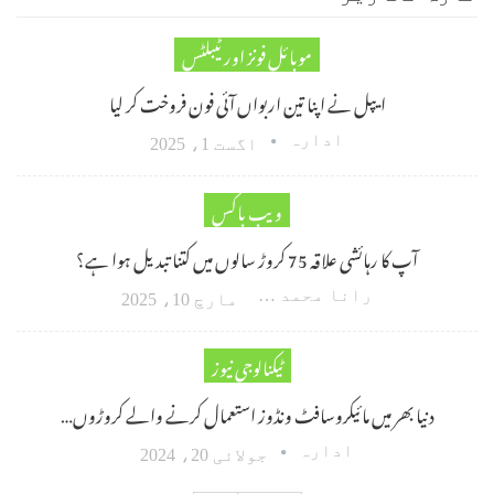
موبائل فونز اور ٹیبلٹس
ایپل نے اپنا تین اربواں آئی فون فروخت کر لیا
ادارہ
اگست 1، 2025
ویب باکس
آپ کا رہائشی علاقہ 75 کروڑ سالوں میں کتنا تبدیل ہوا ہے؟
رانا محمد امین اکبر
مارچ 10، 2025
ٹیکنالوجی نیوز
دنیا بھر میں مائیکروسافٹ ونڈوز استعمال کرنے والے کروڑوں…
ادارہ
جولائی 20، 2024