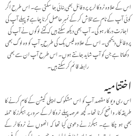
اس کے علاوہ ٹروکالر پر پروفائل بھی بنائی جا سکتی ہے۔ اس طرح اگر
کوئی آپ کے نام سے تلاش کر کے نمبر حاصل کرنا چاہے تو پہلے آپ کی
اجازت درکار ہو گی۔ آپ بھی دیکھ سکتے ہیں کہ کتنے لوگوں نے آپ کی
پروفائل دیکھی۔ اس کے علاوہ فیس بک کی طرح یہ آپ کو وہ لوگ بھی
دکھاتا ہے جن کو آپ شاید جانتے ہوں۔ اس طرح آپ ان سے بھی
رابطہ قائم کر سکتے ہیں۔
اختتامیہ
اس ری ویو کا مقصد آپ کو اس مشکوک ایپلی کیشن کے کام کرنے کا
طریقہ کار واضح کرنا تھا۔ کچھ عرصہ پہلے ٹروکالر کے سرور پر ہیکرز کا حملہ
بھی ہو چکا ہے۔ ہیکرز نے دعویٰ کیا تھا کہ انھوں نے ٹروکالر کے
سرور سے چار جی بی سے زائد ڈیٹا چُرا لیا ہے جس میں لوگوں کے فون