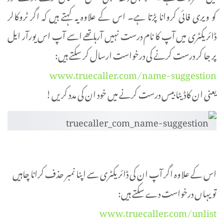
کو ویری فائی کروانا پڑتا ہے۔ اس کے علاوہ یہ کہتے ہیں کہ اگر ٹروکالر
ڈائریکٹری میں آپ کا نام درست نہیں آرہا تھے اسے آپ اس یورآر ایل
پر جا کر درست کرنے کی درخواست ارسال کر سکتے ہیں:
www.truecaller.com/name-suggestion
یعنی ان کاڈیٹا بیس درست کرنے میں خود ان کی مدد کریں!
اس کے علاوہ اگر آپ ان کی ڈائریکٹری سے اپنا نمبر حذف کرانا چاہیں
تو یہاں درخواست دے سکتے ہیں:
www.truecaller.com/unlist