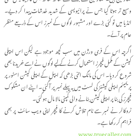
وسیع تر ہوتا گیا جس نے پرائیویسی کے شدید خدشات پیدا کر دیے۔
انڈیا میں تو کئی بڑے اور مشہور لوگوں کے نمبرز اس کے ذریعے منظر
عام پر آئے۔
اگرچہ اس کے فری ورژن میں سب کچھ موجود ہے لیکن اس ایپلی
کیشن کے مکمل فیچرز استعمال کرنے کے لیے لوگوں نے اسے خریدنا بھی
شروع کر دیا۔ اس کی مانگ اتنی بڑھی کہ ایپل کے ایپلی کیشن اسٹور پر
پریمیئم ایپلی کیشنز کی لسٹ میں یہ پہلے نمبر پر آ گئی۔ اپنے ان مشکوک
فیچرز کی بنا پر ایپلی کیشن بنانے والی کمپنی مالا مال ہو گئی۔
ٹروکالر نے نمبر سے نام تلاش کرنے کا فیچر اپنی ویب سائٹ پر بھی
فراہم کر رکھا ہے۔
www.truecaller.com