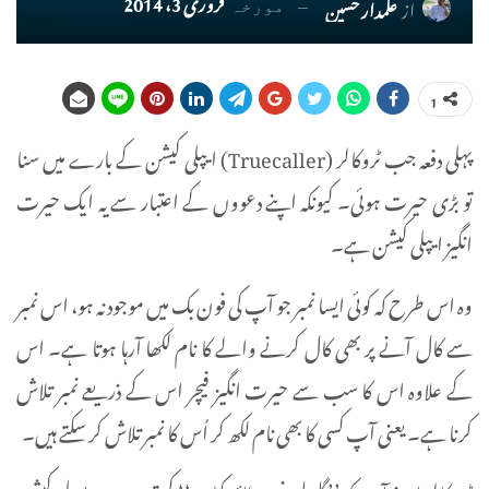
فروری 3، 2014
از
علمدار حسین
مورخہ
1
پہلی دفعہ جب ٹروکالر (Truecaller) ایپلی کیشن کے بارے میں سنا
تو بڑی حیرت ہوئی۔ کیونکہ اپنے دعووں کے اعتبار سے یہ ایک حیرت
انگیز ایپلی کیشن ہے۔
وہ اس طرح کہ کوئی ایسا نمبر جو آپ کی فون بک میں موجود نہ ہو، اس نمبر
سے کال آنے پر بھی کال کرنے والے کا نام لکھا آرہا ہوتا ہے۔ اس
کے علاوہ اس کا سب سے حیرت انگیز فیچر اس کے ذریعے نمبر تلاش
کرنا ہے۔ یعنی آپ کسی کا بھی نام لکھ کر اُس کا نمبر تلاش کر سکتے ہیں۔