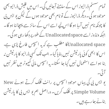
تمام سسٹم ڈرائیوز اس کے سامنے آجائیں گی۔ اس میں فلیش ڈرائیو بھی
موجود ہو گی۔ دیگر ڈرائیوز کے تو نام بھی موجود ہوں گے لیکن یو ایس بی
کا چونکہ نام نہیں آرہا ہو گا اس لیے اسے اس کے سائز سے پہچاننا ہو گا۔
جبکہ ونڈوز اسے Unallocated space کے طور پر دِکھا رہی ہو گی۔
Unallocated spaceکا مطلب ہے کہ یہ اسپیس فارغ پڑی ہے،
اس کا ابھی کوئی پارٹیشن نہیں بنایا گیا۔ جب تک کسی ڈرائیو کا پارٹیشن نہ
بنا ہو اسے استعمال نہیں کیا جا سکتا۔ یہ اسپیس مائی کمپیوٹر میں نظر نہیں
آتی۔
یو ایس بی کی یہاں موجود اسپیس پر رائٹ کلک کرتے ہوئے New
Simple Volume پر کلک کریں۔ دراصل ہم یو ایس بی کا پارٹیشن
بنانے جا رہے ہیں۔