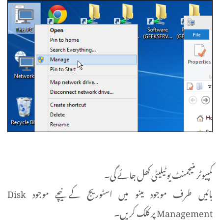
کمپیوٹر منیجمنٹ یوٹیلیٹی کھل جائے گی۔
بائیں طرف موجود مینو میں اسٹوریج کے نیچے موجود Disk
Management پر کلک کریں۔