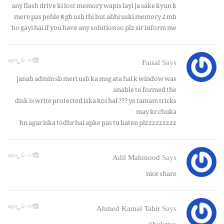
any flash drive ki lost memory wapis layi ja sake kyun k
mere pas pehle 8 gb usb thi but abhi uski memory 2 mb
ho gayi hai if you have any solution so plz sir inform me
11 سال ago
Faisal
Says
janab admin sb meri usb ka msg ata hai k window was
unable to formed the
disk is write protected iska koi hal ??? ye tamam tricks
may kr chuka
hn agar iska todhr hai apke pas tu baten plzzzzzzzzz
11 سال ago
Adil Mahmood
Says
nice share
11 سال ago
Ahmed Kamal Tahir
Says
Shukriya…