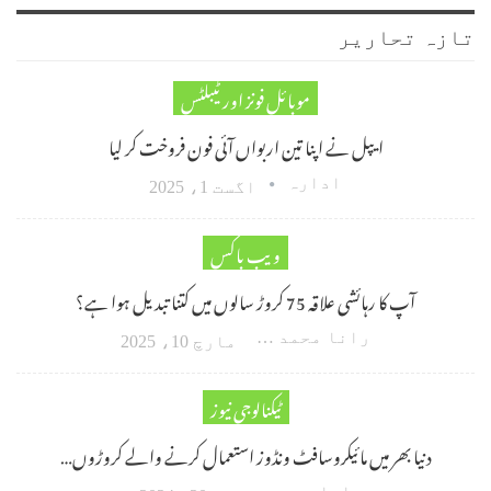
تازہ تحاریر
موبائل فونز اور ٹیبلٹس
ایپل نے اپنا تین اربواں آئی فون فروخت کر لیا
ادارہ
اگست 1، 2025
ویب باکس
آپ کا رہائشی علاقہ 75 کروڑ سالوں میں کتنا تبدیل ہوا ہے؟
رانا محمد امین اکبر
مارچ 10، 2025
ٹیکنالوجی نیوز
دنیا بھر میں مائیکروسافٹ ونڈوز استعمال کرنے والے کروڑوں…