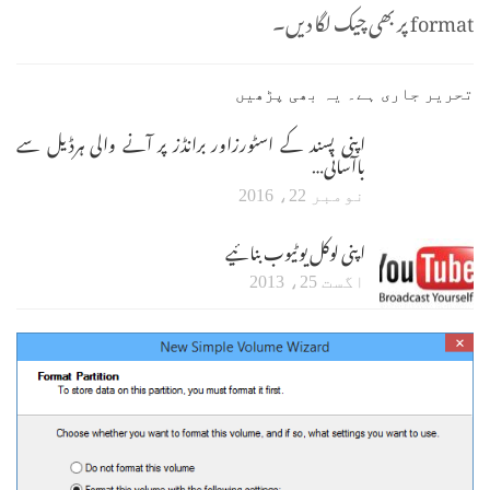
format پر بھی چیک لگا دیں۔
تحریر جاری ہے۔ یہ بھی پڑھیں
اپنی پسند کے اسٹورزاور برانڈز پر آنے والی ہرڈیل سے
باآسانی…
نومبر 22، 2016
اپنی لوکل یوٹیوب بنائیے
اگست 25، 2013