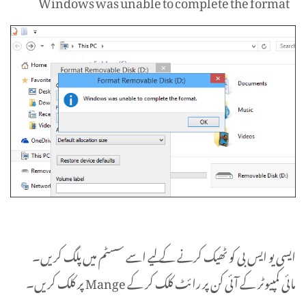
“Windows was unable to complete the format”
ایسی یو ایس بی کو ٹھیک کرنے کے لیے اسے سسٹم میں پلگ کریں۔
مائی کمپیوٹر کے آئی کن پر رائٹ کلک کر کے Mange پر کلک کریں۔