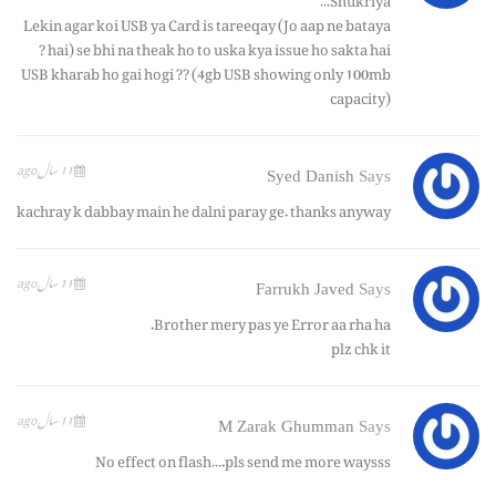
Lekin agar koi USB ya Card is tareeqay (Jo aap ne bataya
hai) se bhi na theak ho to uska kya issue ho sakta hai ?
USB kharab ho gai hogi ?? (4gb USB showing only 100mb
capacity)
11 سال ago
Syed Danish
Says
kachray k dabbay main he dalni paray ge. thanks anyway
11 سال ago
Farrukh Javed
Says
Brother mery pas ye Error aa rha ha.
plz chk it
11 سال ago
M Zarak Ghumman
Says
No effect on flash….pls send me more waysss