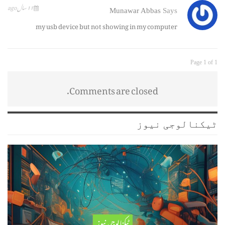
11 سال ago
Munawar Abbas
Says
my usb device but not showing in my computer
Page 1 of 1
Comments are closed.
ٹیکنالوجی نیوز
ٹیکنالوجی نیوز