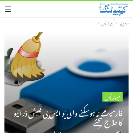
ہوم پیج
کمپیوٹر ٹپس
کمپیوٹر ٹپس
فارمیٹ نہ ہوسکنے والی یو ایس بی فلیش ڈرائیو
کا علاج کیجئے