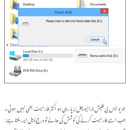
جو یو ایس بی فلیش ڈرائیو چل نہ پا رہی ہو اکثر فارمیٹ بھی نہیں ہوتی۔
جب اسے فارمیٹ کرنے کی کوشش کی جائے تو درج ذیل ایرر ملتا ہے: