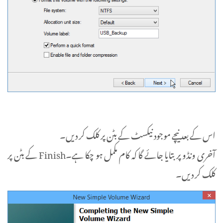
اس کے بعد نیچے موجود نیکسٹ کے بٹن پر کلک کر دیں۔
آخری ونڈو پر بتایا جائے گا کہ کام مکمل ہو چکا ہے۔Finish کے بٹن پر
کلک کر دیں۔