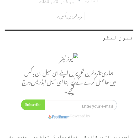
ادارہ
جولائی 20، 2024
مزید تحریریں دیکھیں
نیوز لیٹر
ہماری تازہ ترین تحریریں اپنے ای میل ان باکس
میں حاصل کرنے کے لیے اپنا ای میل ایڈریس درج
کیجیے۔
Subscribe
Powered by
اس ویب سائٹ پر شائع شدہ تمام مواد کے تمام جملہ حقوق بحق