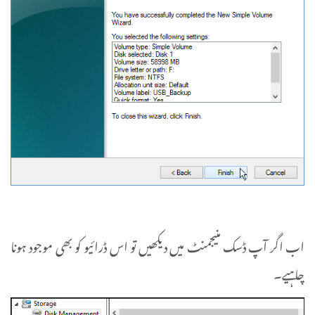
اب اگر آپ ڈسک منیجمنٹ میں دیکھیں تو اس ڈرائیو کو بھی موجود ہونا
چاہیے۔