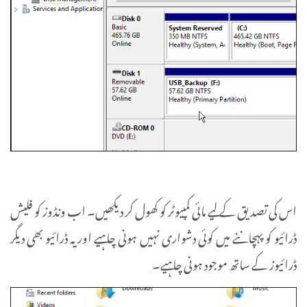
اس کی تصدیق کے لیے مائی کمپیوٹر کو کھول کر دیکھیں۔ اب ونڈوز کو فلیش
ڈرائیو کو پہچاننے میں کوئی دشواری نہیں ہونی چاہیے اور یہ ڈرائیو بھی دیگر
ڈرائیوز کے ساتھ موجود ہونی چاہیے۔