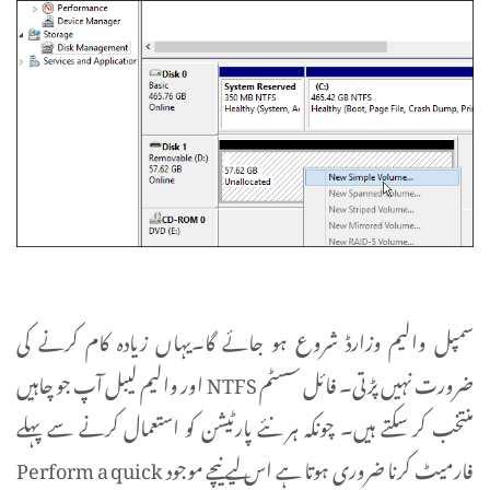
سمپل والیم وزارڈ شروع ہو جائے گا۔یہاں زیادہ کام کرنے کی
ضرورت نہیں پڑتی۔ فائل سسٹم NTFS اور والیم لیبل آپ جو چاہیں
منتخب کر سکتے ہیں۔ چونکہ ہر نئے پارٹیشن کو استعمال کرنے سے پہلے
فارمیٹ کرنا ضروری ہوتا ہے اس لیے نیچے موجود Perform a quick