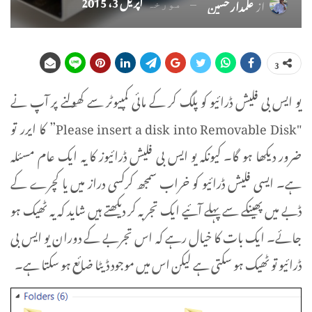
اپریل 3، 2015
از
علمدار حسین
مورخہ
3
یو ایس بی فلیش ڈرائیو کو پلگ کر کے مائی کمپیوٹر سے کھولنے پر آپ نے
"Please insert a disk into Removable Disk” کا ایرر تو
ضرور دیکھا ہو گا۔ کیونکہ یو ایس بی فلیش ڈرائیوز کا یہ ایک عام مسئلہ
ہے۔ ایسی فلیش ڈرائیو کو خراب سمجھ کرکسی دراز میں یا کچرے کے
ڈبے میں پھینکے سے پہلے آئیے ایک تجربہ کر دیکھتے ہیں شاید کہ یہ ٹھیک ہو
جائے۔ ایک بات کا خیال رہے کہ اس تجربے کے دوران یو ایس بی
ڈرائیو تو ٹھیک ہو سکتی ہے لیکن اس میں موجود ڈیٹا ضائع ہو سکتا ہے۔