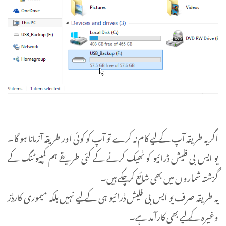
اگر یہ طریقہ آپ کے لیے کام نہ کرے تو آپ کو کوئی اور طریقہ آزمانا ہو گا۔
یو ایس بی فلیش ڈرائیو کو ٹھیک کرنے کے کئی طریقے ہم کمپیوٹنگ کے
گزشتہ شماروں میں بھی شائع کر چکے ہیں۔
یہ طریقہ صرف یو ایس بی فلیش ڈرائیو ہی کے لیے نہیں بلکہ میموری کارڈز
وغیرہ کے لیے بھی کارآمد ہے۔