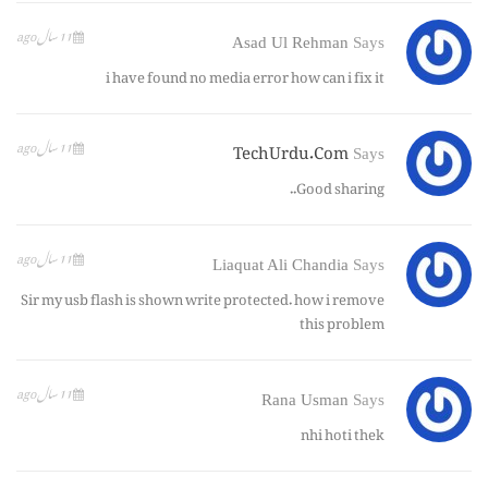
11 سال ago
Asad Ul Rehman
Says
i have found no media error how can i fix it
TechUrdu.com
11 سال ago
Says
Good sharing..
11 سال ago
Liaquat Ali Chandia
Says
Sir my usb flash is shown write protected. how i remove
this problem
11 سال ago
Rana Usman
Says
nhi hoti thek