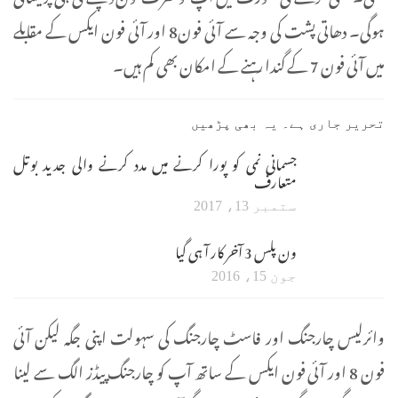
ہوگی۔ دھاتی پشت کی وجہ سے آئی فون8 اور آئی فون ایکس کے مقابلے
میں آئی فون 7 کے گندا رہنے کے امکان بھی کم ہیں۔
تحریر جاری ہے۔ یہ بھی پڑھیں
جسمانی نمی کو پورا کرنے میں مدد کرنے والی جدید بوتل
متعارف
ستمبر 13، 2017
ون پلس 3 آخر کار آ ہی گیا
جون 15، 2016
وائرلیس چارجنگ اور فاسٹ چارجنگ کی سہولت اپنی جگہ لیکن آئی
فون 8 اور آئی فون ایکس کے ساتھ آپ کو چارجنگ پیڈز الگ سے لینا