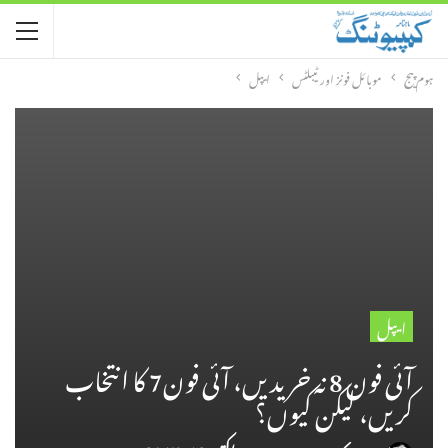
ہوم پیج
موبائل فونز اور ٹیبلٹس
ایپل
ایپل
آئی فون 8 نہ خریدیں، آئی فون7 کا انتخاب
کریں، لیکن کیوں؟