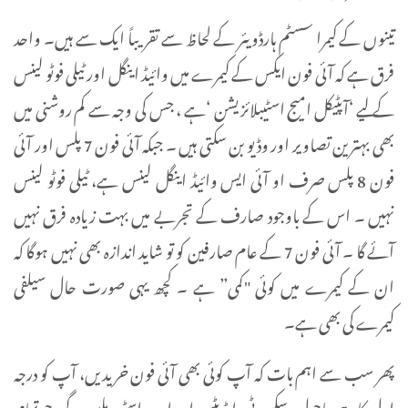
تینوں کے کیمرا سسٹم ہارڈویئر کے لحاظ سے تقریباً ایک سے ہیں۔ واحد
فرق ہے کہ آئی فون ایکس کے کیمرے میں وائیڈ اینگل اور ٹیلی فوٹو لینس
کے لیے ‘آپٹیکل امیج اسٹیبلائزیشن ‘ہے ، جس کی وجہ سے کم روشنی میں
بھی بہترین تصاویر اور وڈیو بن سکتی ہیں ۔ جبکہ آئی فون 7 پلس اور آئی
فون 8 پلس صرف او آئی ایس وائیڈ اینگل لینس ہے، ٹیلی فوٹو لینس
نہیں ۔ اس کے باوجود صارف کے تجربے میں بہت زیادہ فرق نہیں
آئے گا ۔ آئی فون 7 کے عام صارفین کو تو شاید اندازہ بھی نہیں ہوگا کہ
ان کے کیمرے میں کوئی "کمی” ہے ۔ کچھ یہی صورت حال سیلفی
کیمرے کی بھی ہے۔
پھر سب سے اہم بات کہ آپ کوئی بھی آئی فون خریدیں، آپ کو درجہ
اول کا وہی ماحول، سکیورٹی، اپڈیٹس اور ایپ اسٹور ملیں گے، جو تمام