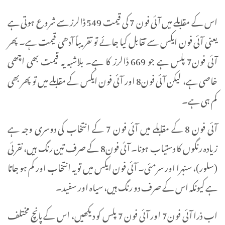
اس کے مقابلے میں آئی فون 7 کی قیمت 549 ڈالرز سے شروع ہوتی ہے
یعنی آئی فون ایکس سے تقابل کیا جائے تو تقریباً آدھی قیمت ہے۔ پھر
آئی فون7 پلس ہے جو 669 ڈالرز کا ہے۔ بلاشبہ یہ قیمت بھی اچھی
خاصی ہے، لیکن آئی فون8 اور آئی فون ایکس کے مقابلے میں تو پھر بھی
کم ہی ہے۔
آئی فون 8 کے مقابلے میں آئی فون 7 کے انتخاب کی دوسری وجہ ہے
زیادہ رنگوں کا دستیاب ہونا۔ آئی فون8 کے صرف تین رنگ ہیں، نقرئی
(سلور)، سنہرا اور سرمئی۔ آئی فون ایکس میں تو یہ انتخاب اور کم ہو جاتا
ہے کیونکہ اس کے صرف دو رنگ ہیں، سیاہ اور سفید۔
اب ذرا آئی فون7 اور آئی فون 7 پلس کو دیکھیں، اس کے پانچ مختلف