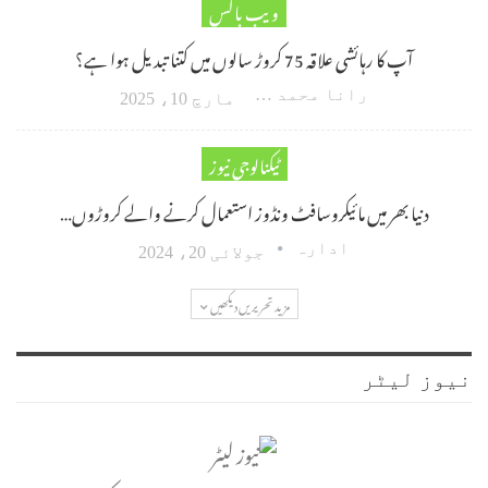
ویب باکس
آپ کا رہائشی علاقہ 75 کروڑ سالوں میں کتنا تبدیل ہوا ہے؟
رانا محمد امین اکبر
مارچ 10، 2025
ٹیکنالوجی نیوز
دنیا بھر میں مائیکروسافٹ ونڈوز استعمال کرنے والے کروڑوں…
ادارہ
جولائی 20، 2024
مزید تحریریں دیکھیں
نیوز لیٹر