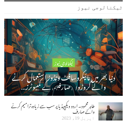
ٹیکنالوجی نیوز
ٹیکنالوجی نیوز
دنیا بھر میں مائیکروسافٹ ونڈوز استعمال کرنے
والے کروڑوں صارفین کے کمپیوٹرز…
طاہر محمود۔ اردو ویکیپیڈیا پر سب سے زیادہ ترامیم کرنے
والے صارف
اپریل 19، 2023