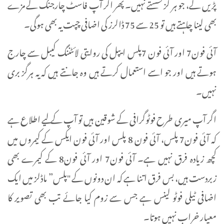
پڑیں گے، جو ہر گز سستے نہیں۔ پھر اگر آپ فاسٹ چارجنگ کے مزے
بھی لینا چاہتے ہیں تو 25 سے 75 ڈالرز کی اضافی چپت یہ بھی ہوگی۔
آئی فون7 اور آئی فون 7پلس ایپل کی روایتی لائٹننگ کیبل سے چارج
ہوتے ہیں اور جو اسے استعمال کرتے ہیں وہ جانتے ہیں کہ یہ ہرگز بری
نہیں۔
اگر آپ میری طرح فوٹوگرافی کے شوقین ہیں تو آپ کے لیے اطلاع ہے
کہ آئی فون7 پلس، آئی فون 8 پلس اور آئی فون ایکس کے کیمروں میں
کچھ زیادہ فرق نہیں ہے۔ آئی فون7 اور آئی فون8 کے کیمرے بھی
زبردست ہیں، بس فرق اتنا ہے کہ ان دونوں کے "پلس” ماڈلز میں ایک
اضافی ٹیلی فوٹو لینس ہے جس سے زوم کیا جائے تب بھی تصویر کا
معیار خراب نہیں ہوتا۔