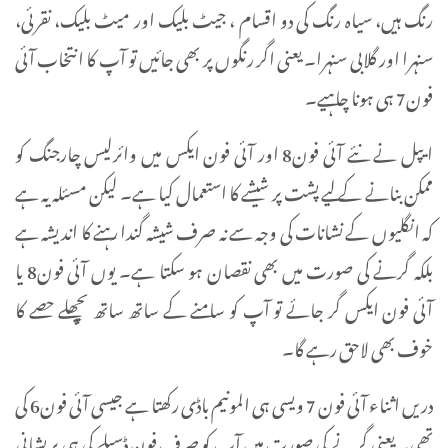
رنگ ہیں، سیاہ رنگ کی دو اقسام ، جیٹ بلیک اور میٹ بلیک، نقرئی،
سنہرا اور گلابی سنہرا۔ یعنی اگر رنگوں پر بھی جائیں تو آپ کا انتخاب آئی
فون7 ہی ہونا چاہیے۔
ایپل نے نئے آئی فون8 اور آئی فون ایکس میں وائرلیس چارجنگ کو
ممکن بنانے کے لیے پشت پر شیشے کا استعمال کیا ہے۔ لیکن مسئلہ یہ ہے
کہ انگلیوں کے نشانات کی وجہ سے نہ صرف شیشہ گندا رہنے کا اندیشہ ہے
بلکہ گرنے کی صورت میں بھی نقصان ہو سکتا ہے۔ یوں آئی فون8 یا
آئی فون ایکس گر جائے تو آپ کو سامنے کے ساتھ ساتھ پچھلے حصے کا
خوف بھی لاحق رہے گا۔
دریں اثناء آئی فون 7 ویسی ہی المونیم باڈی رکھتا ہے جیسی آئی فون6 کی
تھی۔ یعنی گرنے کی صورت میں آپ کو صرف فون ڈسپلے کی ہی پریشانی