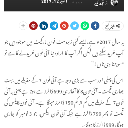
اکتوبر 12، 2017
از
فہد کیہر
مورخہ
شیئر کیجئے
یہ سال 2017ء ہے، ایسے کئی زبردست فون مارکیٹ میں موجود ہیں جو
آپ خرید سکتے ہیں لیکن اگر آپ کا ارادہ نیا آئی فون خریدنے کا ہے تو
"سوچنا وی ناں!”
اس کی پہلی اور سب سے بڑی وجہ ہے آئی فون 7 کے مقابلے میں بہت
بھاری قیمت۔ آئی فون8 کا آغاز ہی 699 ڈالرز سے ہوتا ہے یعنی یہ آئی
فون7 کے مقابلے میں کم از کم 150 ڈالرز مہنگا ہے۔ آئی فون8پلس کی
قیمت تو پھر 799 ڈالرز ہے جبکہ آئی فون ایکس، جو 3 نومبر کو جاری
ہوگا، 999 ڈالرز کا ہوگا۔