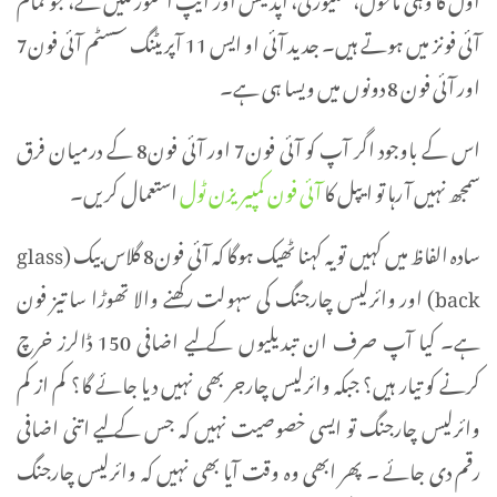
آئی فونز میں ہوتے ہیں۔ جدید آئی او ایس 11 آپریٹنگ سسٹم آئی فون7
اور آئی فون 8 دونوں میں ویسا ہی ہے۔
اس کے باوجود اگر آپ کو آئی فون7 اور آئی فون8 کے درمیان فرق
سمجھ نہیں آ رہا تو ایپل کا
آئی فون کمپیریزن ٹول
استعمال کریں۔
سادہ الفاظ میں کہیں تو یہ کہنا ٹھیک ہوگا کہ آئی فون8 گلاس بیک (glass
back) اور وائرلیس چارجنگ کی سہولت رکھنے والا تھوڑا سا تیز فون
ہے۔ کیا آپ صرف ان تبدیلیوں کے لیے اضافی 150 ڈالرز خرچ
کرنے کو تیار ہیں؟ جبکہ وائرلیس چارجر بھی نہیں دیا جائے گا؟ کم از کم
وائرلیس چارجنگ تو ایسی خصوصیت نہیں کہ جس کے لیے اتنی اضافی
رقم دی جائے ۔ پھر ابھی وہ وقت آیا بھی نہیں کہ وائرلیس چارجنگ