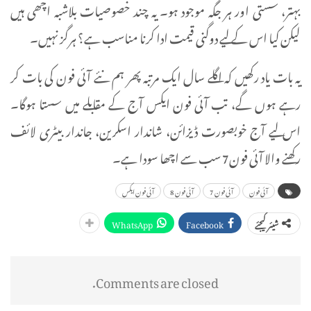
بہتر، سستی اور ہر جگہ موجود ہو۔ یہ چند خصوصیات بلاشبہ اچھی ہیں
لیکن کیا اس کے لیے دوگنی قیمت ادا کرنا مناسب ہے؟ ہرگز نہیں۔
یہ بات یاد رکھیں کہ اگلے سال ایک مرتبہ پھر ہم نئے آئی فون کی بات کر
رہے ہوں گے، تب آئی فون ایکس آج کے مقابلے میں سستا ہوگا۔
اس لیے آج خوبصورت ڈیزائن، شاندار اسکرین، جاندار بیٹری لائف
رکھنے والا آئی فون7 سب سے اچھا سودا ہے۔
آئی فون
آئی فون 7
آئی فون 8
آئی فون ایکس
WhatsApp
Facebook
شیئر کیجئے
Comments are closed.