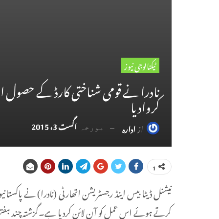
ٹیکنالوجی نیوز
نادرا نے قومی شناختی کارڈ کے حصول او
کروادیا
اگست 3، 2015
از
ادارہ
مورخہ
1
نیشنل ڈیٹا بیس اینڈ رجسٹریشن اتھارٹی (نادرا) نے پاکست
کرتے ہوئے اس عمل کو آن لائن کردیا ہے۔گزشتہ چند ہفتو