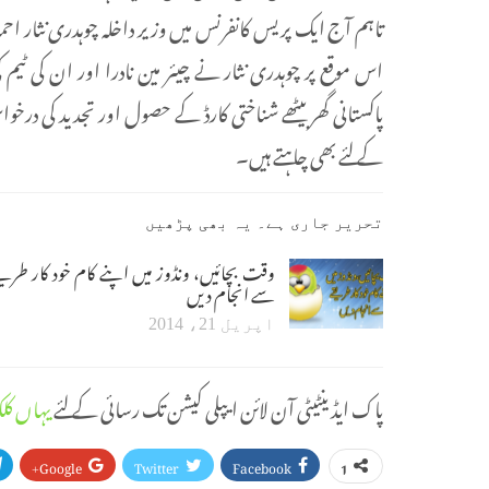
اس موقع پر چوہدری نثار نے چیئر مین نادرا اور ان کی ٹی
پاکستانی گھر بیٹھے شناختی کارڈ کے حصول اور تجدید کی درخ
کے لئے بھی چاہتے ہیں۔
تحریر جاری ہے۔ یہ بھی پڑھیں
وقت بچائیں، ونڈوز میں اپنے کام خود کار طریق
سے انجام دیں
اپریل 21، 2014
پاک ایڈینٹیٹی آن لائن ایپلی کیشن تک رسائی کے لئے
یہاں کل
Google+
Twitter
Facebook
1