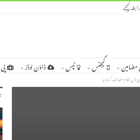
ابطہ کیجئے
مضامین
گیجٹس
ٹپس
ڈاؤن لوڈز
پی 
ن لائن نظام متعارف کروادیا
ٹ