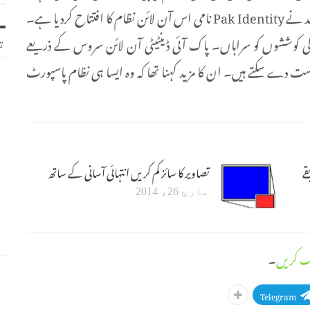
تاہم آج ایک پریس کانفرنس میں وزیر داخلہ چوہدری نثار احمد نے Pak Identity نامی اس آن لائن نظام کا افتتاح کردیا ہے۔
م کی کوششوں کو سراہاں۔ پاک آئی ڈینٹیٹی آن لائن سروس کے ذریعے
ت
واست دے سکتے ہیں۔ ان کا مزید کہنا تھا کہ وہ ایسا ہی نظام پاسپورٹ
ے
تصاویر کا سائز کم کریں انتہائی آسانی کے ساتھ
مارچ 26، 2014
ک کریں
۔
Telegram