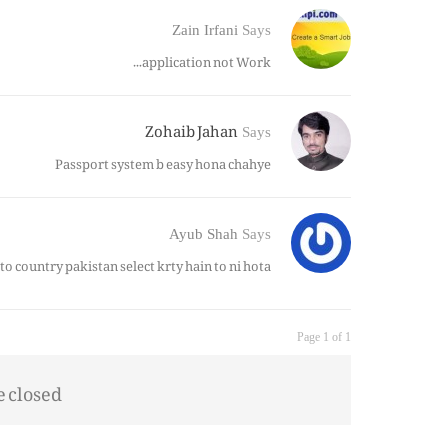
Zain Irfani
Says
application not Work…
Zohaib Jahan
Says
Passport system b easy hona chahye
Ayub Shah
Says
 to country pakistan select krty hain to ni hota.
Page 1 of 1
closed.