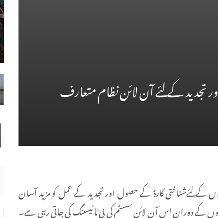
ر تجدید کے لئے آن لائن نظام متعارف
انیوں کے لئےشناختی کارڈ کے حصول اور تجدید کے عمل کو مزید آسان
ں کے دوران اس آن لائن سسٹم کی بی ٹا ٹیسٹنگ کی جاتی رہی ہے۔