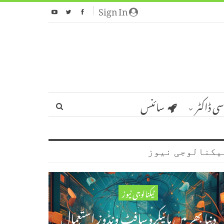
Sign In
سی ڈاکٹر
سائنس
یکنالوجی نیوز
ٹیکنالوجی نیوز
دنیا بھر میں مائیکروسافٹ ونڈوز استعمال