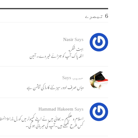
6 تبصرے
Nasir
Says
بہت شکریہ
اللہ پاک آپ کو جزائے خیر دے۔ آمین
حسیب
Says
وہاں صرف اوور سیز نئے کارڈ کی آپشن ہے
Hammad Hakeem
Says
اسلام و 
کس طرح لکھتے ہیں۔آپ کی مہربانی ہو گی۔