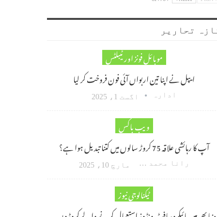
ازہ تحاریر
موبائل فونز اور ٹیبلٹس
ایپل نے اپنا تین اربواں آئی فون فروخت کر لیا
ادارہ
اگست 1، 2025
ویب باکس
آپ کا رہائشی علاقہ 75 کروڑ سالوں میں کتنا تبدیل ہوا ہے؟
رانا محمد امین اکبر
مارچ 10، 2025
ٹیکنالوجی نیوز
دنیا بھر میں مائیکروسافٹ ونڈوز استعمال کرنے والے کروڑوں…