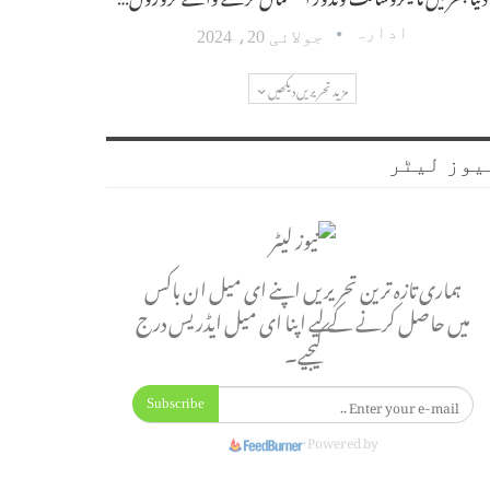
ادارہ
جولائی 20، 2024
مزید تحریریں دیکھیں
یوز لیٹر
ہماری تازہ ترین تحریریں اپنے ای میل ان باکس
میں حاصل کرنے کے لیے اپنا ای میل ایڈریس درج
کیجیے۔
Subscribe
Powered by