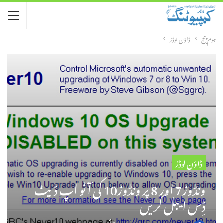
ہوم پیج
ڈاؤن لوڈز
ڈاؤن لوڈز
ونڈوز7 اور 8 پر ونڈوز10 کی آٹو اپ ڈیٹ
ڈِس ایبل کریں