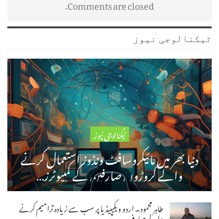
Comments are closed.
ٹیکنالوجی نیوز
ٹیکنالوجی نیوز
دنیا بھر میں مائیکروسافٹ ونڈوز استعمال کرنے
والے کروڑوں صارفین کے کمپیوٹرز…
طاہر محمود۔ اردو ویکیپیڈیا پر سب سے زیادہ ترامیم کرنے
والے صارف