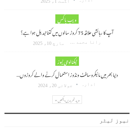
اگست 1، 2025
ویب باکس
آپ کا رہائشی علاقہ 75 کروڑ سالوں میں کتنا تبدیل ہوا ہے؟
رانا محمد امین اکبر
مارچ 10، 2025
ٹیکنالوجی نیوز
دنیا بھر میں مائیکروسافٹ ونڈوز استعمال کرنے والے کروڑوں…
ادارہ
جولائی 20، 2024
مزید تحریریں دیکھیں
نیوز لیٹر