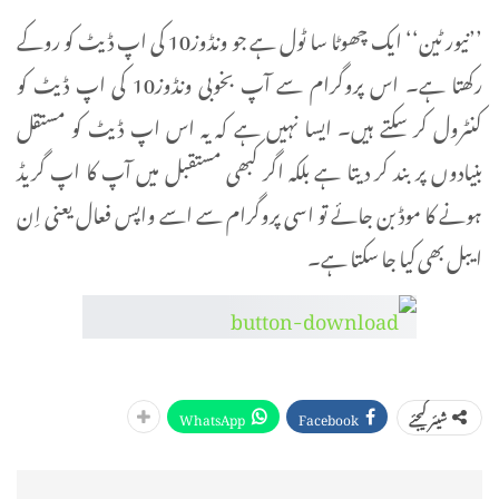
’’نیور ٹین‘‘ ایک چھوٹا سا ٹول ہے جو ونڈوز10 کی اپ ڈیٹ کو روکے
رکھتا ہے۔ اس پروگرام سے آپ بخوبی ونڈوز10 کی اپ ڈیٹ کو
کنٹرول کر سکتے ہیں۔ ایسا نہیں ہے کہ یہ اس اپ ڈیٹ کو مستقل
بنیادوں پر بند کر دیتا ہے بلکہ اگر کبھی مستقبل میں آپ کا اپ گریڈ
ہونے کا موڈ بن جائے تو اسی پروگرام سے اسے واپس فعال یعنی اِن
ایبل بھی کیا جا سکتا ہے۔
WhatsApp
Facebook
شیئر کیجئے