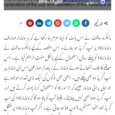
جولائی 13، 2016
از
ادارہ
مورخہ
شیئر کیجئے
مائیکروسافٹ نے اس بات کو اپنا عزم بنا رکھا ہے کہ ہر ونڈوز صارف
ونڈوز10 پر اپ گریڈ ہو جائے۔ اس مقصد کے لیے مائیکروسافٹ نے
ونڈوز10 کو پہلے سال استعمال کے لیے بالکل مفت فراہم کیا ہے۔ اس
موقعے کا فائدہ اُٹھاتے ہوئے ونڈوز کے زیادہ تر صارفین اس نئی ونڈوز پر
اپ گریڈ ہو بھی چکے ہیں۔ ابھی بھی لوگوں کی ایک بڑی تعداد موجود ہے
جو اپنی پرانی ونڈوز جیسے کہ 7 اور 8 کو استعمال کرنا پسند کرتے ہیں اور
اپ گریڈ ہونا بھی نہیں چاہتے۔ یقیناً آپ کو پتا ہو گا کہ ونڈوز10 کی اپ
گریڈ خود بخود سسٹم پر ڈاؤن لوڈ ہو جاتی ہے۔ اگر آپ ونڈوز10 پر منتقل