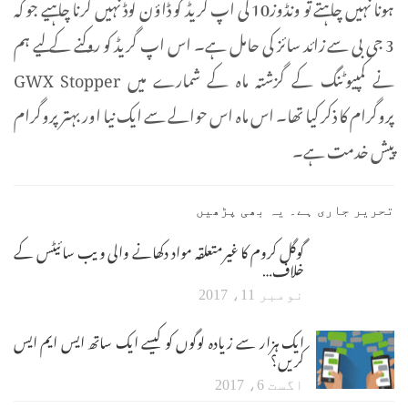
ہونا نہیں چاہتے تو ونڈوز10 کی اپ گریڈ کو ڈاؤن لوڈ نہیں کرنا چاہیے جو کہ
3 جی بی سے زائد سائز کی حامل ہے۔ اس اپ گریڈ کو روکنے کے لیے ہم
نے کمپیوٹنگ کے گزشتہ ماہ کے شمارے میں GWX Stopper
پروگرام کا ذکر کیا تھا۔ اس ماہ اس حوالے سے ایک نیا اور بہتر پروگرام
پیش خدمت ہے۔
تحریر جاری ہے۔ یہ بھی پڑھیں
گوگل کروم کا غیرمتعلقہ مواد دکھانے والی ویب سائیٹس کے
خلاف…
نومبر 11، 2017
ایک ہزار سے زیادہ لوگوں کو کیسے ایک ساتھ ایس ایم ایس
کریں؟
اگست 6، 2017