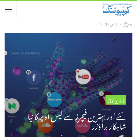
ہوم پیج
ڈاؤن لوڈز
ڈاؤن لوڈز
نئے اور بہترین فیچرز سے لیس اوپر کا نیا
شاہکار براؤزر