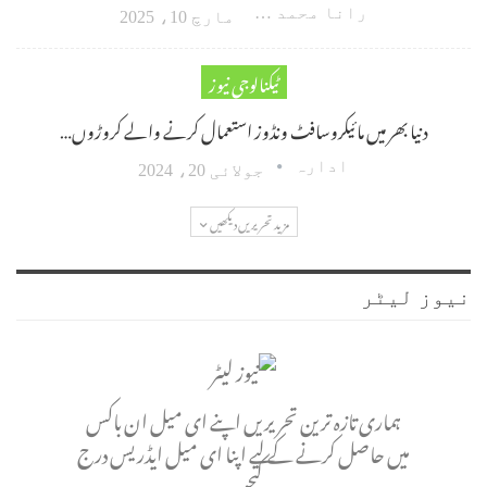
رانا محمد امین اکبر
مارچ 10، 2025
ٹیکنالوجی نیوز
دنیا بھر میں مائیکروسافٹ ونڈوز استعمال کرنے والے کروڑوں…
ادارہ
جولائی 20، 2024
مزید تحریریں دیکھیں
نیوز لیٹر
ہماری تازہ ترین تحریریں اپنے ای میل ان باکس
میں حاصل کرنے کے لیے اپنا ای میل ایڈریس درج
کیجیے۔