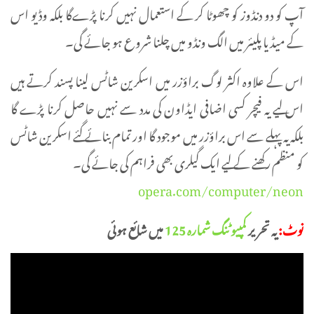
آپ کو دو دنڈوز کو چھوٹا کر کے استعمال نہیں کرنا پڑےگا بلکہ وڈیو اس
کے میڈیا پلیئر میں الگ ونڈو میں چلنا شروع ہو جائے گی۔
اس کے علاوہ اکثر لوگ براؤزر میں اسکرین شاٹس لینا پسند کرتے ہیں
اس لیے یہ فیچر کسی اضافی ایڈاون کی مدد سے نہیں حاصل کرنا پڑے گا
بلکہ یہ پہلے سے اس براؤزر میں موجود گا اور تمام بنائے گئے اسکرین شاٹس
کو منظم رکھنے کے لیے ایک گیلری بھی فراہم کی جائے گی۔
opera.com/computer/neon
نوٹ:
یہ تحریر
کمپیوٹنگ شمارہ 125
میں شائع ہوئی