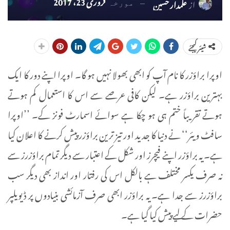
فروری 23، 2017
از
علمدار حسین
مورخہ
شیئر کیجئے
اوپرا براؤزر کا نام آپ کو ابھی بھولا نہیں ہو گا۔ اوپرا اپنے دور کا ایک
بہترین براؤزر ہے۔ لیکن کافی عرصے سے اس کا استعمال کم ہوتے
ہوتے تقریباً ختم ہی ہو چکا ہے سوائے اسمارٹ فونز کے۔ ’’اوپرا
سافٹ ویئر‘‘ نے دنیا کا جدید اور تیز ترین براؤزر پیش کرنے کا اعلان کیا
ہے۔ یہ براؤزر اپنے فیچرز اور شکل کے اعتبار سے دیگر تمام براؤزرز سے
نہ صرف یکسر مختلف ہے بالکل اس کی رفتار اور انداز بھی دیگر سب
براؤزرز سے جدا ہے۔ یہ براؤزر ابھی صرف آزمائشی بنیادوں پر ڈیویلپر
حضرات کے لیے پیش کیا گیا ہے۔