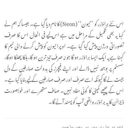
اس نئے براؤزر کو ’’نیون‘‘ (Neon) کا نام دیا گیا ہے۔ جیسا کہ ہم نے
کہا یہ بھی تکمیل کے مراحل میں ہے اس لیے فی الحال اس کا صرف
تصوراتی ورژن پیش کیا گیا ہے۔ اوپرا نیون کو پیش کرنے والی ٹیم کا
کہنا ہے یہ ایک ایسا براؤزر ہو گا جو نہ صرف تیز ترین ہو گا، ہلکا پھلکا ہوگا،
سسٹم پر بوجھ نہیں ڈالے اور اپنے فیچرز کی بدولت صارفین کے دل
جیت لے گا کیونکہ اسے صرف اور صرف صارفین کے لیے بنایا گیا ہے۔
اس کے پیچھے کمپنی کا کوئی مفاد نہیں۔ صاف ستھرے اور خوبصورت
ڈیزائن کا یہ براؤزر واقعی آپ کو پسند آئے گا۔
تحریر جاری ہے۔ یہ بھی پڑھیں