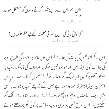
ایس ایم ایس کے ذریعے تنگ کرنے والوں کو مستقل طور پر
بلاک…
جون 8، 2016
کیا وائی فائی کی لہریں انسانی صحت کے لیے خطرناک ہیں؟
اکتوبر 4، 2017
اس کے انٹرفیس کی بات کی جائے تو اس میں عام براؤزرز کی طرح اوپر
کی جانب کوئی ایڈریس بار موجود نہیں جبکہ یہ صارف کی ڈیسک ٹاپ پر
موجود تصویر کو ہی اپنے بیک گراؤنڈ کے لیے استعمال کرتا ہے۔ اس میں
اہم چیز میڈیا پلیئر کا موجود ہونا ہے جس کے ذریعے آپ یوٹیوب یا کسی
بھی ویب سائٹ پر وڈیو کو دیکھتے ہوئے اسے براؤزر ونڈو سے الگ کر
سکتے ہیں۔ اس طرح کسی دوسری ویب سائٹ پر کوئی تحریر پڑھتے ہوئے