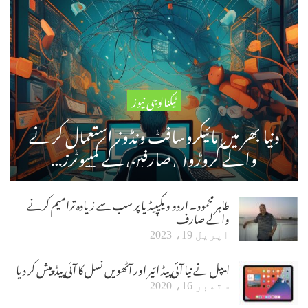
ٹیکنالوجی نیوز
دنیا بھر میں مائیکروسافٹ ونڈوز استعمال کرنے
والے کروڑوں صارفین کے کمپیوٹرز…
طاہر محمود۔ اردو ویکیپیڈیا پر سب سے زیادہ ترامیم کرنے
والے صارف
اپریل 19، 2023
ایپل نے نیا آئی پیڈ ائیر اور آٹھویں نسل کا آئی پیڈ پیش کر دیا
ستمبر 16، 2020