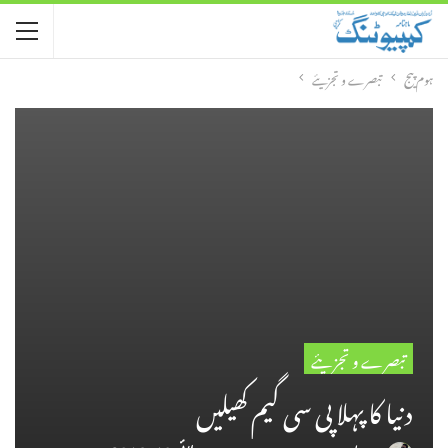
ہوم پیج
تبصرے و تجزیئے
تبصرے و تجزیئے
دنیا کا پہلا پی سی گیم کھیلیں