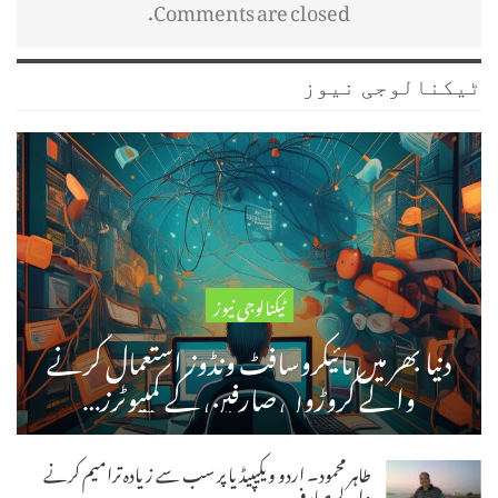
Comments are closed.
ٹیکنالوجی نیوز
ٹیکنالوجی نیوز
دنیا بھر میں مائیکروسافٹ ونڈوز استعمال کرنے
والے کروڑوں صارفین کے کمپیوٹرز…
طاہر محمود۔ اردو ویکیپیڈیا پر سب سے زیادہ ترامیم کرنے
والے صارف