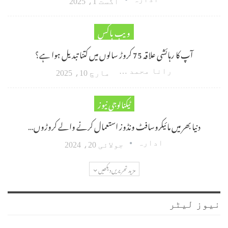
اگست 1، 2025
ویب باکس
آپ کا رہائشی علاقہ 75 کروڑ سالوں میں کتنا تبدیل ہوا ہے؟
رانا محمد امین اکبر
مارچ 10، 2025
ٹیکنالوجی نیوز
دنیا بھر میں مائیکروسافٹ ونڈوز استعمال کرنے والے کروڑوں…
ادارہ
جولائی 20، 2024
مزید تحریریں دیکھیں
نیوز لیٹر