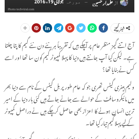
جولائی 19، 2016
از
علمدار حسین
مورخہ
Photo: techviral.com
شیئر کیجئے
آج اتنے گیمز منظر عام پر آچکے ہیں کہ تقریباً ہر نئے دن نئے گیم کا پتا چلتا
ہے۔ لیکن کیا آپ جانتے ہیں دنیا کا پہلا کمپیوٹر گیم کون سا تھا اور اسے
کس نے بنایا تھا؟
ولیم ہینری گیٹس تھری جو کہ عام طور پر بل گیٹس کے نام سے دنیا بھر
میں مائیکروسافٹ کے حوالے سے جانے جاتے ہیں کئی بار دنیا کے امیر
ترین انسان ہونے کا اعزاز بھی حاصل کر چکے ہیں نے دراصل کمپیوٹر
کے لیے پہلا گیم تیار کیا تھا۔