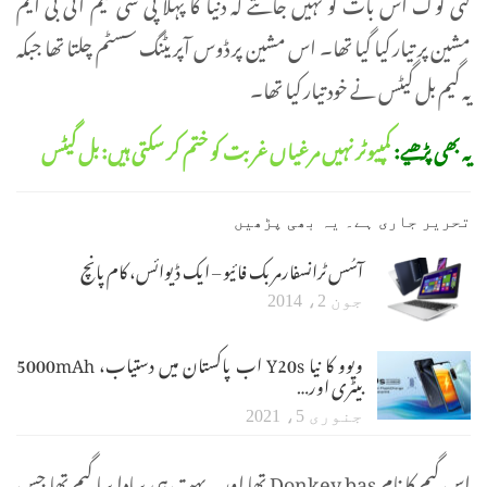
کئی لوگ اس بات کو نہیں جانتے کہ دنیا کا پہلا پی سی گیم آئی بی ایم
مشین پر تیار کیا گیا تھا۔ اس مشین پر ڈوس آپریٹنگ سسٹم چلتا تھا جبکہ
یہ گیم بل گیٹس نے خود تیار کیا تھا۔
یہ بھی پڑھیے:
کمپیوٹر نہیں مرغیاں غربت کو ختم کر سکتی ہیں: بل گیٹس
تحریر جاری ہے۔ یہ بھی پڑھیں
آسُس ٹرانسفارمر بک فائیو – ایک ڈیوائس، کام پانچ
جون 2، 2014
ویوو کا نیا Y20s اب پاکستان میں دستیاب، 5000mAh
بیٹری اور…
جنوری 5، 2021
اس گیم کا نام Donkey.bas تھا اور یہ بہت ہی سادا سا گیم تھا جس