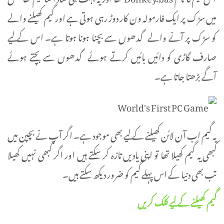
میں سڑک پر ایک فارمولہ ون کار دوڑ رہی ہوتی ہے اور گیم کھیلنے والے
کو سڑک پر آنے والے گدھوں سے بچنا ہونا ہوتا ہے۔ اس کے لیے
صارف گاڑی کو دائیں بائیں کرتے ہوئے گدھوں سے بچتے ہوئے
آگے بڑھتا جاتا ہے۔
یہ گیم اب آن لائن کھیلنے کے لیے بھی موجود ہے۔ اگر آپ نے بچپن میں
کبھی یہ گیم کھیلا تھا تو اپنی یادیں تازہ کر سکتے ہیں اور اگر کبھی نہیں کھیلا
تب بھی دنیا کے اس پہلے گیم کو ضرور دیکھ سکتے ہیں۔
گیم کھیلنے کے لیے کلک کریں