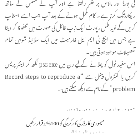
کی بورڈ اور ماؤس پر نظر رکھتا ہے اور آپ کے کمنٹس کے ساتھ
ریکارڈنگ کرتا ہے۔ کام مکمل ہونے کے بعد آپ جب اسے اسٹاپ
کریں گے تو یہ مکمل رپورٹ ایک زِپ فائل کی صورت میں محفوظ کر دیتا
ہے جس میں ایچ ٹی ایم ایل فارمیٹ میں ایک سلائیڈ شومیں تمام
تفصیلات موجود ہوتی ہیں۔
اس مفید ٹول کو چلانے کے لیے رن میں psr.exe لکھ کر اینٹر پریس
کریں یا کنٹرول پینل سے “Record steps to reproduce a
problem” کے نام سے دیکھ سکتے ہیں۔
تحریر جاری ہے۔ یہ بھی پڑھیں
میموری کارڈز کی کارکردگی کو 100% برقرار رکھیں
ستمبر 9، 2017