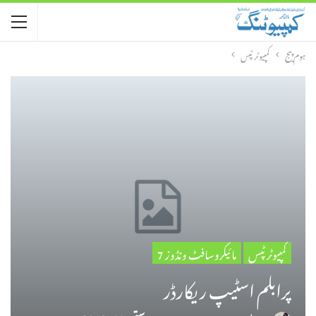
ہوم پیج
کمپیوٹر ٹپس
کمپیوٹر ٹپس
مائیکروسافٹ ونڈوز 7
پرابلم اسٹیپ ریکارڈر