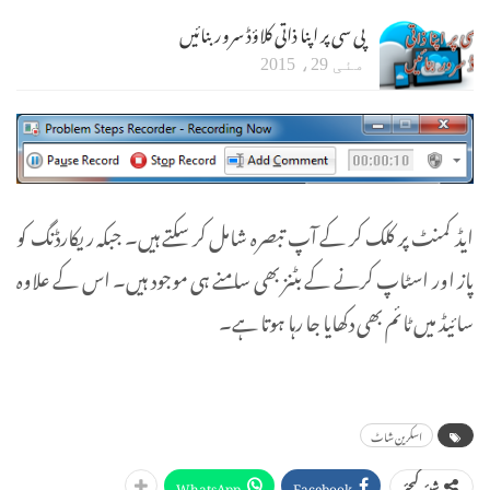
پی سی پر اپنا ذاتی کلاؤڈ سرور بنائیں
مئی 29، 2015
ایڈ کمنٹ پر کلک کر کے آپ تبصرہ شامل کر سکتے ہیں۔ جبکہ ریکارڈنگ کو
پاز اور اسٹاپ کرنے کے بٹنز بھی سامنے ہی موجود ہیں۔ اس کے علاوہ
سائیڈ میں ٹائم بھی دکھایا جا رہا ہوتا ہے۔
اسکرین شاٹ
WhatsApp
Facebook
شیئر کیجئے