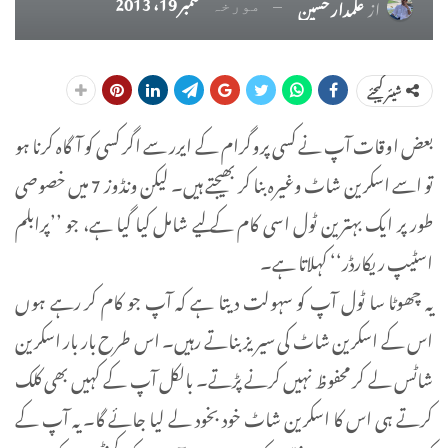
ستمبر 19، 2013
از
علمدار حسین
مورخہ
شیئر کیجئے
بعض اوقات آپ نے کسی پروگرام کے ایرر سے اگر کسی کو آگاہ کرنا ہو
تو اسے اسکرین شاٹ وغیرہ بنا کر بھیجتے ہیں۔ لیکن ونڈوز 7 میں خصوصی
طور پر ایک بہترین ٹول اسی کام کے لیے شامل کیا گیا ہے، جو ’’پرابلم
اسٹیپ ریکارڈر‘‘ کہلاتا ہے۔
یہ چھوٹا سا ٹول آپ کو سہولت دیتا ہے کہ آپ جو کام کر رہے ہوں
اس کے اسکرین شاٹ کی سیریز بناتے رہیں۔ اس طرح بار بار اسکرین
شاٹس لے کر محفوظ نہیں کرنے پڑتے۔ بالکل آپ کے کہیں بھی کلک
کرتے ہی اس کا اسکرین شاٹ خود بخود لے لیا جائے گا۔ یہ آپ کے