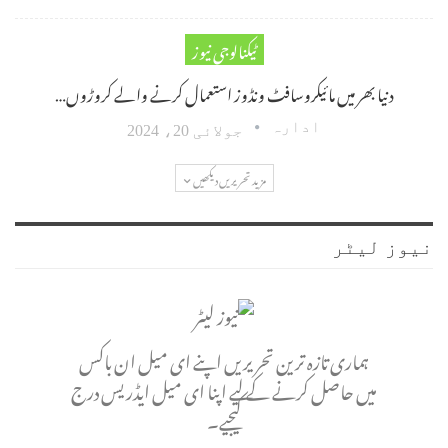
ٹیکنالوجی نیوز
دنیا بھر میں مائیکروسافٹ ونڈوز استعمال کرنے والے کروڑوں…
ادارہ
جولائی 20، 2024
مزید تحریریں دیکھیں
نیوز لیٹر
ہماری تازہ ترین تحریریں اپنے ای میل ان باکس
میں حاصل کرنے کے لیے اپنا ای میل ایڈریس درج
کیجیے۔