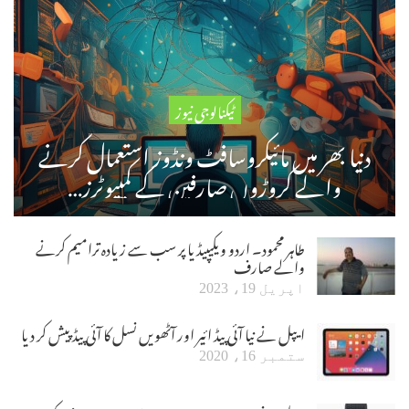
ٹیکنالوجی نیوز
دنیا بھر میں مائیکروسافٹ ونڈوز استعمال کرنے
والے کروڑوں صارفین کے کمپیوٹرز…
طاہر محمود۔ اردو ویکیپیڈیا پر سب سے زیادہ ترامیم کرنے
والے صارف
اپریل 19، 2023
ایپل نے نیا آئی پیڈ ائیر اور آٹھویں نسل کا آئی پیڈ پیش کر دیا
ستمبر 16، 2020