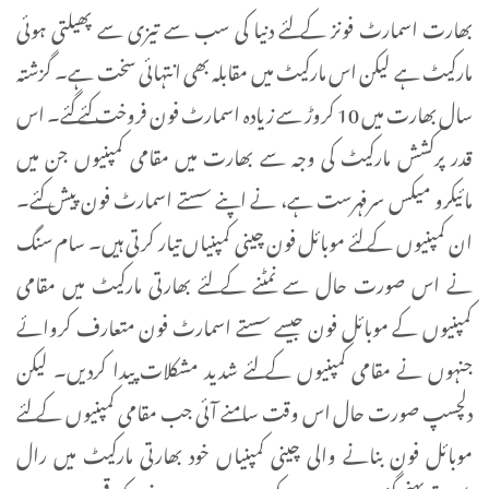
بھارت اسمارٹ فونز کے لئے دنیا کی سب سے تیزی سے پھیلتی ہوئی
مارکیٹ ہے لیکن اس مارکیٹ میں مقابلہ بھی انتہائی سخت ہے۔ گزشتہ
سال بھارت میں 10 کروڑ سے زیادہ اسمارٹ فون فروخت کئے گئے۔ اس
قدر پرکشش مارکیٹ کی وجہ سے بھارت میں مقامی کمپنیوں جن میں
مائیکرو میکس سرفہرست ہے، نے اپنے سستے اسمارٹ فون پیش کئے۔
ان کمپنیوں کے لئے موبائل فون چینی کمپنیاں تیار کرتی ہیں۔ سام سنگ
نے اس صورت حال سے نمٹنے کے لئے بھارتی مارکیٹ میں مقامی
کمپنیوں کے موبائل فون جیسے سستے اسمارٹ فون متعارف کروائے
جنہوں نے مقامی کمپنیوں کے لئے شدید مشکلات پیدا کردیں۔ لیکن
دلچسپ صورت حال اس وقت سامنے آئی جب مقامی کمپنیوں کے لئے
موبائل فون بنانے والی چینی کمپنیاں خود بھارتی مارکیٹ میں رال