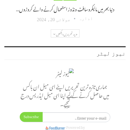
دنیا بھر میں مائیکروسافٹ ونڈوز استعمال کرنے والے کروڑوں…
ادارہ
جولائی 20، 2024
مزید تحریریں دیکھیں
نیوز لیٹر
ہماری تازہ ترین تحریریں اپنے ای میل ان باکس
میں حاصل کرنے کے لیے اپنا ای میل ایڈریس درج
کیجیے۔
Subscribe
Powered by