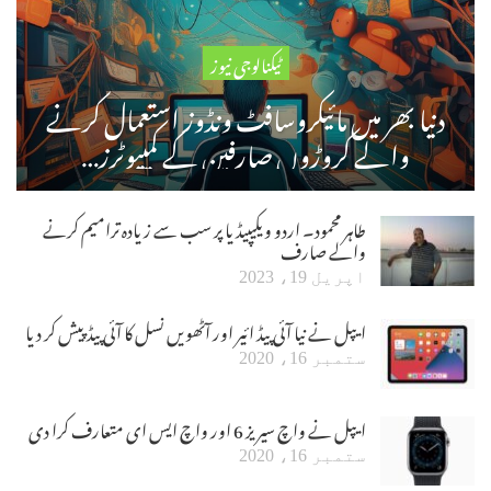
ٹیکنالوجی نیوز
دنیا بھر میں مائیکروسافٹ ونڈوز استعمال کرنے
والے کروڑوں صارفین کے کمپیوٹرز…
طاہر محمود۔ اردو ویکیپیڈیا پر سب سے زیادہ ترامیم کرنے
والے صارف
اپریل 19، 2023
ایپل نے نیا آئی پیڈ ائیر اور آٹھویں نسل کا آئی پیڈ پیش کر دیا
ستمبر 16، 2020
ایپل نے واچ سیریز 6 اور واچ ایس ای متعارف کرا دی
ستمبر 16، 2020