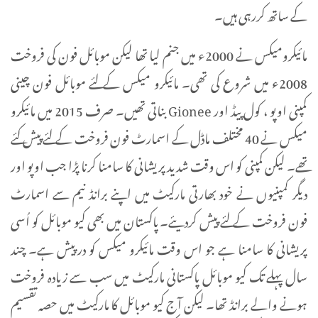
کے ساتھ کررہی ہیں۔
مائیکرومیکس نے 2000ء میں جنم لیا تھا لیکن موبائل فون کی فروخت
2008ء میں شروع کی تھی۔ مائیکرو میکس کے لئے موبائل فون چینی
کمپنی اوپو ، کول پیڈ اور Gionee بناتی تھیں۔ صرف 2015 میں مائیکرو
میکس نے 40 مختلف ماڈل کے اسمارٹ فون فروخت کے لئے پیش کئے
تھے۔ لیکن کمپنی کو اس وقت شدید پریشانی کا سامنا کرنا پڑا جب اوپو اور
دیگر کمپنیوں نے خود بھارتی مارکیٹ میں اپنے برانڈ نیم سے اسمارٹ
فون فروخت کے لئے پیش کردیئے۔ پاکستان میں بھی کیو موبائل کو اُسی
پریشانی کا سامنا ہے جو اس وقت مائیکرو میکس کو درپیش ہے۔ چند
سال پہلے تک کیو موبائل پاکستانی مارکیٹ میں سب سے زیادہ فروخت
ہونے والے برانڈ تھا۔ لیکن آج کیو موبائل کا مارکیٹ میں حصہ تقسیم