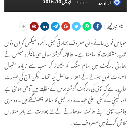
اپریل 10، 2016
از
ادارہ
مورخہ
شیئر کیجئے
موبائل فون بنانے والی معروف بھارتی کمپنی مائیکرو میکس کو ان دنوں
شدید مشکلات کا سامنا ہے۔ حالانکہ گزشتہ سال ہی مائیکرو میکس نے
بھارتی مارکیٹ میں سام سنگ کو پچھاڑ کر سب سے زیادہ مقبول
اسمارٹ فون ہونے کے اعزاز حاصل کیا تھا۔ لیکن آج کی صورت
حال یہ ہے کہ کمپنی کی مارکیٹ گزشتہ برس کے مقابلے میں آدھی ہوگئی ہے
اور کمپنی کے کئی اعلیٰ عہدے دار کمپنی کا ساتھ چھوڑ گئے ہیں۔ دوسری
جانب کمپنی اپنے حالت سدھارنے کے لئے بھارت سے باہر منڈیاں
تلاش کرنے میں مصروف ہے۔