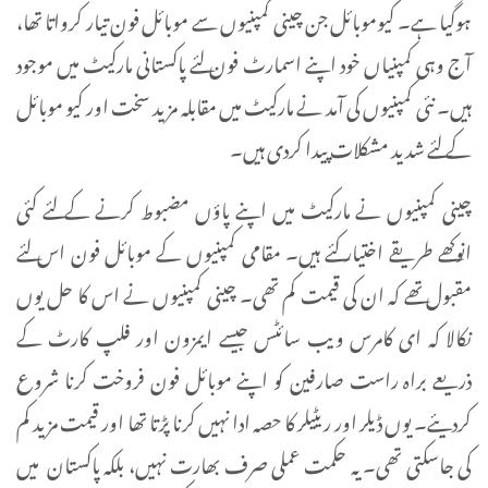
ہوگیا ہے۔ کیوموبائل جن چینی کمپنیوں سے موبائل فون تیار کرواتا تھا،
آج وہی کمپنیاں خود اپنے اسمارٹ فون لئے پاکستانی مارکیٹ میں موجود
ہیں۔ نئی کمپنیوں کی آمد نے مارکیٹ میں مقابلہ مزید سخت اور کیو موبائل
کے لئے شدید مشکلات پیدا کردی ہیں۔
چینی کمپنیوں نے مارکیٹ میں اپنے پاؤں مضبوط کرنے کے لئے کئی
انوکھے طریقے اختیار کئے ہیں۔ مقامی کمپنیوں کے موبائل فون اس لئے
مقبول تھے کہ ان کی قیمت کم تھی۔ چینی کمپنیوں نے اس کا حل یوں
نکالا کہ ای کامرس ویب سائٹس جیسے ایمزون اور فلپ کارٹ کے
ذریعے براہ راست صارفین کو اپنے موبائل فون فروخت کرنا شروع
کردیئے۔ یوں ڈیلر اور ریٹیلر کا حصہ ادا نہیں کرنا پڑتا تھا اور قیمت مزید کم
کی جاسکتی تھی۔ یہ حکمت عملی صرف بھارت نہیں، بلکہ پاکستان میں