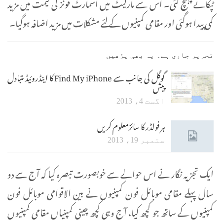
ٹپکاتے پہنچ گئی۔ اس سے مارکیٹ میں اسمارٹ فونز کی قیمت میں مزید
کمی پیدا ہوگئی اور مقامی کمپنیوں کے لئے مشکلات میں مزید اضافہ ہوگیا۔
تحریر جاری ہے۔ یہ بھی پڑھیں
گوگل کی جانب سے Find My iPhone کا اینڈروئیڈ متبادل
پیش
اگست 4، 2013
ہر فولڈر کا سائزمعلوم کریں
ستمبر 19، 2013
ایک تجزیہ نگار نے اس حوالے سے خوبصورت تبصرہ کیا کہ آج سے دو
سال پہلے مقامی موبائل فون کمپنیوں نے بین الاقوامی موبائل فون
کمپنیوں کے ساتھ جو کچھ کیا، آج وہی کچھ چینی کمپنیاں مقامی کمپنیوں