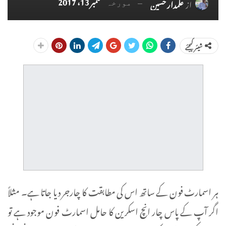
ستمبر 13، 2017
از
علمدار حسین
مورخہ
شیئر کیجئے
ہر اسمارٹ فون کے ساتھ اس کی مطابقت کا چارجر دیا جاتا ہے۔ مثلاً
اگر آپ کے پاس چار انچ اسکرین کا حامل اسمارٹ فون موجود ہے تو