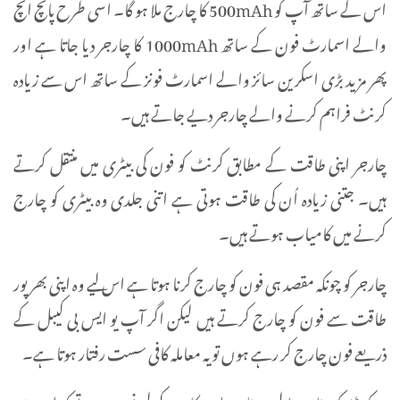
اس کے ساتھ آپ کو 500mAh کا چارج ملا ہو گا۔ اسی طرح پانچ انچ
والے اسمارٹ فون کے ساتھ 1000mAh کا چارجر دیا جاتا ہے اور
پھر مزید بڑی اسکرین سائز والے اسمارٹ فونز کے ساتھ اس سے زیادہ
کرنٹ فراہم کرنے والے چارجر دیے جاتے ہیں۔
چارجر اپنی طاقت کے مطابق کرنٹ کو فون کی بیٹری میں منتقل کرتے
ہیں۔ جتنی زیادہ اُن کی طاقت ہوتی ہے اتنی جلدی وہ بیٹری کو چارج
کرنے میں کامیاب ہوتے ہیں۔
چارجر کو چونکہ مقصد ہی فون کو چارج کرنا ہوتا ہے اس لیے وہ اپنی بھرپور
طاقت سے فون کو چارج کرتے ہیں لیکن اگر آپ یو ایس بی کیبل کے
ذریعے فون چارج کر رہے ہوں تو یہ معاملہ کافی سست رفتار ہوتا ہے۔