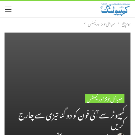
ہوم پیج
موبائل فونز اور ٹیبلٹس
موبائل فونز اور ٹیبلٹس
کمپیوٹر سے آئی فون کو دو گنا تیزی سے چارج
کریں