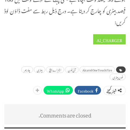
فیصد بیٹری کو چارج کر دیتا ہے۔ درج ذیل ربط سے مفت ڈاؤن لوڈ
کریں:
AI_CHARGER
Alcatel One Touch Fire
آئی فون
ایم اے ایچ
بیٹری
چارجر
فون بیٹری
WhatsApp
Facebook
شیئر کیجئے
Comments are closed.