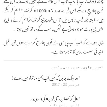
چونکہ ڈیسک ٹاپ یا لیپ ٹاپ اس کام کے لیے نہیں ہوتے کہ ان سے
فون چارج ہو سکے اس لیے وہ حد 1000mAh کا کرنٹ فراہم کر سکتے
ہیں۔ البتہ کچھ لیپ ٹاپس میں خاص طور پر تیز کرنٹ فراہم کرنے والی یو
ایس بی پورٹ موجود ہوتی ہے لیکن یہ سب کے ساتھ نہیں ہوتا۔
یہی وجہ ہے کہ جب آپ پی سی سے فون چارج کر رہے ہوں تو یہ عمل
انتہائی سست روی کا شکار ہوتا ہے۔
تحریر جاری ہے۔ یہ بھی پڑھیں
اوبر ہیک: جانیں کہ کہیں آپ بھی متاثر تو نہیں ہوئے؟
نومبر 23، 2017
ایپل کو نقصان، آئی فون 8 کی تیاری بند
اکتوبر 20، 2017