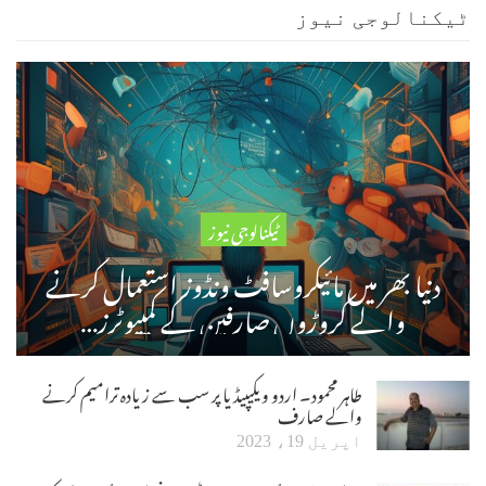
ٹیکنالوجی نیوز
ٹیکنالوجی نیوز
دنیا بھر میں مائیکروسافٹ ونڈوز استعمال کرنے
والے کروڑوں صارفین کے کمپیوٹرز…
طاہر محمود۔ اردو ویکیپیڈیا پر سب سے زیادہ ترامیم کرنے
والے صارف
اپریل 19، 2023