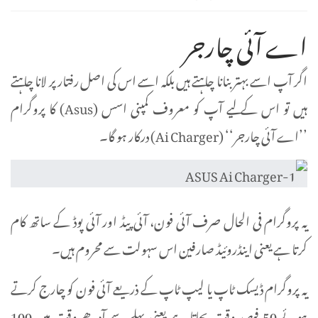
اے آئی چارجر
اگر آپ اسے بہتر بنانا چاہتے ہیں بلکہ اسے اس کی اصل رفتار پر لانا چاہتے
ہیں تو اس کے لیے آپ کو معروف کمپنی اسس (Asus) کا پروگرام
’’اے آئی چارجر‘‘ (Ai Charger) درکار ہو گا۔
یہ پروگرام فی الحال صرف آئی فون، آئی پیڈ اور آئی پوڈ کے ساتھ کام
کرتا ہے یعنی اینڈروئیڈ صارفین اس سہولت سے محروم ہیں۔
یہ پروگرام ڈیسک ٹاپ یا لیپ ٹاپ کے ذریعے آئی فون کو چارج کرتے
ہوئے 50 فیصد وقت بچاتا ہے یعنی پہلے سے آدھے وقت میں 100