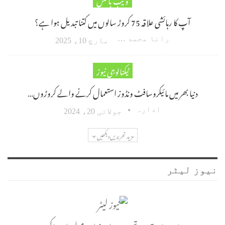
آپ کا رہائشی علاقہ 75 کروڑ سالوں میں کتنا تبدیل ہوا ہے؟
رانا محمد امین اکبر
مارچ 10، 2025
ٹیکنالوجی نیوز
دنیا بھر میں مائیکروسافٹ ونڈوز استعمال کرنے والے کروڑوں…
ادارہ
جولائی 20، 2024
مزید تحریریں دیکھیں
نیوز لیٹر