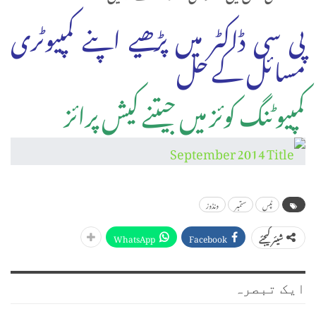
پی سی ڈاکٹر میں پڑھیے اپنے کمپیوٹری
مسائل کے حل
کمپیوٹنگ کوئز میں جیتنے کیش پرائز
ٹپس
ستمبر
ونڈوز
WhatsApp
Facebook
شیئر کیجئے
ایک تبصرہ