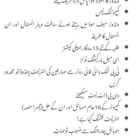
کمپیوٹنگ ٹپس
ونڈوز سیف موڈ میں رہتے ہوئے سافٹ ویئر انسٹال اور ان
انسٹال کا طریقہ
طلبہ کے لئے 15 مددگار ایپلی کیشنز
ای میل مارکیٹنگ ٹولز
ٹی پی لنک وائی فائی روٹر سے صارفین کی انٹرنیٹ بینڈوڈتھ محدود
کریں
وی بی ڈاٹ نیٹ سیکھئے
کمپیوٹر کے 10عام مسائل اور ان کے حل(تیسرا حصہ)
انٹرنیٹ فشنگ کیا ہے؟
موبائل چارجنگ سے منسوب توہمات