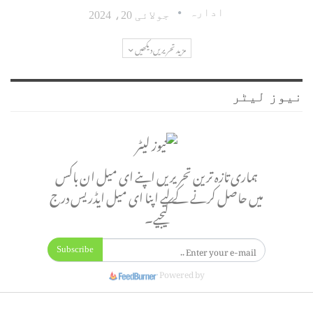
ادارہ
جولائی 20، 2024
مزید تحریریں دیکھیں
نیوز لیٹر
ہماری تازہ ترین تحریریں اپنے ای میل ان باکس
میں حاصل کرنے کے لیے اپنا ای میل ایڈریس درج
کیجیے۔
Subscribe
Powered by