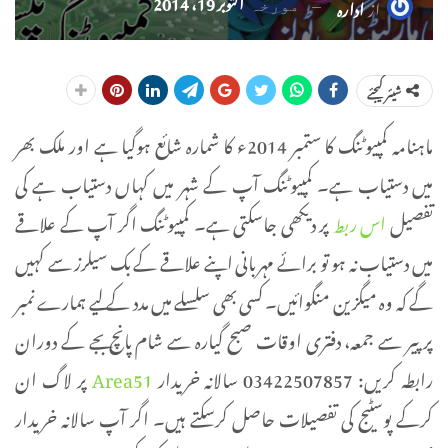
اکتوبر 19، 2014
از
ادارہ
مورخہ
شیئر کیجئے
ماہنامہ کمپیوٹنگ کا ستمبر 2014ء کا شمارہ شائع ہوگیا ہے اور ملک بھر
میں دستیاب ہے۔ کمپیوٹنگ آپ کے شہر میں کہاں دستیاب ہے کی
تفصیل
اس ربط
پر دیکھی جاسکتی ہے۔ کمپیوٹنگ اگر آپ کے علاقے
میں دستیاب نہ ہو تو برائے مہربانی اپنے علاقے کے بک سیلرز سے کہیں
گے کہ وہ میگزین منگوائیں۔ کسی بھی سلسلے میں مدد کے لیے ہمارے نمبر
پر پیر سے جمعہ، دفتری اوقات صبح گیارہ سے شام پانچ بجے کے دوران
رابطہ کریں: 03422507857 سالانہ خریدار
Area51
پر لاگ ان
کرکے پوسٹیج کی تفصیلات حاصل کرسکتے ہیں۔ اگر آپ سالانہ خریدار