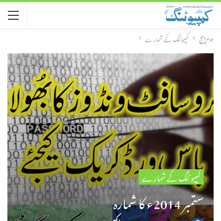
ہوم پیج
کمپیوٹنگ کے شمارے
کمپیوٹنگ کے شمارے
ستمبر 2014ء کا شمارہ