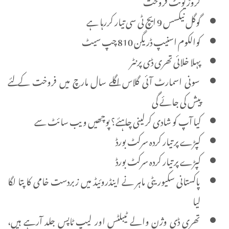
کروڑ یونٹ فروخت
گوگل نیکسس 9 ایچ ٹی سی تیار کررہا ہے
کوالکوم اسنیپ ڈریگن 810 چپ سیٹ
پہلا خلائی تھری ڈی پرنٹر
سونی اسمارٹ آئی گلاس اگلے سال مارچ میں فروخت کے لئے
پیش کی جائے گی
کیا آپ کو شادی کرلینی چاہئے؟ پوچھیں ویب سائٹ سے
کپڑے پر تیار کردہ سرکٹ بورڈ
کپڑے پر تیار کردہ سرکٹ بورڈ
پاکستانی سکیوریٹی ماہر نے اینڈروئیڈ میں زبردست خامی کا پتا لگا
لیا
تھری ڈی وژن والے ٹیبلٹس اور لیپ ٹاپس جلد آرہے ہیں،