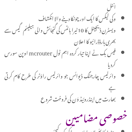
انٹل
وکی لیکس کا ایک اور چونکا دینے والا انکشاف
ویسٹرن ڈیجیٹل کا 10 ٹیرا بائٹس کی گنجائش والی ہیلیئم گیس سے
بھری ہارڈڈرائیو کا اعلان
فیس بک نے اپنا تیار کردہ اہم ٹول mcrouter اوپن سورس
کردیا
وائرلیس چارجنگ ڈیوائس جو وائرلیس راؤٹر کی طرح کام کرتی
ہے
بھارت میں اینڈروئیڈ وَن کی فروخت شروع
خصوصی مضامیین
ونڈوز کا بھُولا ہوا پاس ورڈ کریک کیجئے