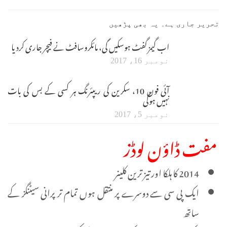
تحریر جاری ہے۔ یہ بھی پڑھیں
اب گیمز گفٹ ہوسکیں گی، مائکروسافٹ نے فیچر جاری کردیا
نومبر 16، 2017
آئی فون 10، سکرین کی ریپئرنگ ہر کسی کے بس کی بات
نہیں ہوگی
نومبر 5، 2017
مفت ڈاؤن لوڈز
2014 کا ہلکا اور تیز ترین کلینر
ایک پی سی سے دوسرے پر منتقل ہوں تمام تر پرانی سیٹنگز کے
ساتھ