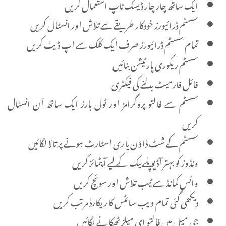
ایک ساتھ چار چار ڈیسک ٹاپ استعمال کریں
سسٹم ڈرائیورز خودکار طریقے سے تلاش اور انسٹال کریں
تمام سسٹم ڈرائیورز صرف ایک کلک سے اپ ڈیٹ کریں
سسٹم ریکوری پارٹیشن بنائیں
فائل فارمیٹ بدلنے کی فیکٹری
سسٹم سے فالتو پروگرامز اور ٹول بارز ایک ساتھ اَن انسٹال
کریں
سسٹم کے شٹ ڈاؤن یا ری اسٹارٹ ہونے پر تالا لگائیں
ونڈوز کو بہتر آڈیو پلے بیک کے لیے آپٹمائز کریں
وائس کمانڈ سے ٹیب تلاش اور سوئچ کریں
دیکھی گئی تمام ویب سائٹس کا ریکارڈ مرتب کریں
جی میل میں فالتو ای میلز ٹھکانے لگائیں