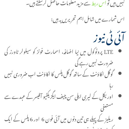
نہیں ہیں تو
اس ربط
سے مزید معلومات حاصل کرسکتے ہیں۔
اس شمارے میں شامل اہم تحریریں یہ ہیں:
آئی ٹی نیوز
LTE پروٹوکول میں نیا اضافہ، اسمارٹ فونز کو سیلولر ٹاورز کی
ضرورت نہیں رہے گی
گوگل اکاؤنٹ کے ساتھ گوگل پلس کا اکاؤنٹ اب ضروری نہیں
رہا
اوریکل کے لیری ایلی سن چیف ایگزیکٹیو آفیسر کے عہدے سے
مستعفی
ریلیز کے پہلے ہی تین دنوں میں آئی فون 6 اور 6 پلس کے ایک