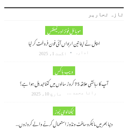
تازہ تحاریر
موبائل فونز اور ٹیبلٹس
ایپل نے اپنا تین اربواں آئی فون فروخت کر لیا
ادارہ
اگست 1، 2025
ویب باکس
آپ کا رہائشی علاقہ 75 کروڑ سالوں میں کتنا تبدیل ہوا ہے؟
رانا محمد امین اکبر
مارچ 10، 2025
ٹیکنالوجی نیوز
دنیا بھر میں مائیکروسافٹ ونڈوز استعمال کرنے والے کروڑوں…