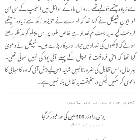
سے زیادہ چشمے بنوا لیے تھے۔ رواں ماہ کے اوائل میں اسنیپ کے سی ای
او ایون شپیگل نے کہا تھا کہ ادارے نے "ڈیڑھ لاکھ سے زیادہ” چشمے
فروخت کیے ۔ یہ بہت کم تعداد ہے خاص طور پر اس پہلو کو مدنظر رکھتے
ہوئے کہ لاکھوں کی تعداد میں تیار اور بیکار پڑے ہیں۔ شپیگل نے دعویٰ
کیا تھا کہ اتنی فروخت تو ایپل کے پہلے آئی پوڈ کی نہیں ہوئی تھی۔
بہرحال، اس تقابل کی ضرورتانہیں شاید اس لیے پیش آئی کہ وہ کامیابی کا
دعویٰ کر سکیں لیکن درحقیقت یہ تقابل بنتا نہیں ہے۔
تحریر جاری ہے۔ یہ بھی پڑھیں
یوسی براؤزر 500 ملین کی حد عبور کر گیا
نومبر 2، 2017