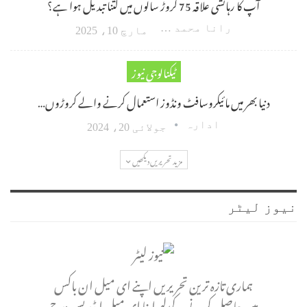
آپ کا رہائشی علاقہ 75 کروڑ سالوں میں کتنا تبدیل ہوا ہے؟
رانا محمد امین اکبر
مارچ 10، 2025
ٹیکنالوجی نیوز
دنیا بھر میں مائیکروسافٹ ونڈوز استعمال کرنے والے کروڑوں…
ادارہ
جولائی 20، 2024
مزید تحریریں دیکھیں
نیوز لیٹر
ہماری تازہ ترین تحریریں اپنے ای میل ان باکس
میں حاصل کرنے کے لیے اپنا ای میل ایڈریس درج