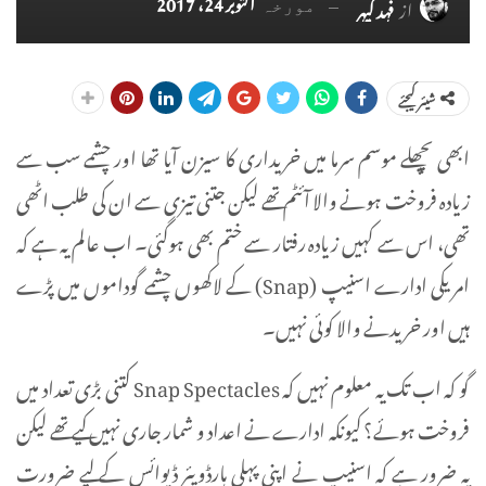
اکتوبر 24، 2017
از
فہد کیہر
مورخہ
شیئر کیجئے
ابھی پچھلے موسم سرما میں خریداری کا سیزن آیا تھا اور چشمے سب سے
زيادہ فروخت ہونے والا آئٹم تھے لیکن جتنی تیزی سے ان کی طلب اٹھی
تھی، اس سے کہیں زيادہ رفتار سے ختم بھی ہوگئی۔ اب عالم یہ ہے کہ
امریکی ادارے اسنیپ (Snap) کے لاکھوں چشمے گوداموں میں پڑے
ہیں اور خریدنے والا کوئی نہیں۔
گو کہ اب تک یہ معلوم نہیں کہ Snap Spectacles کتنی بڑی تعداد میں
فروخت ہوئے؟ کیونکہ ادارے نے اعداد و شمار جاری نہیں کیے تھے لیکن
یہ ضرور ہے کہ اسنیپ نے اپنی پہلی ہارڈویئر ڈیوائس کے لیے ضرورت