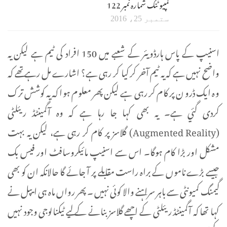
کمپیوٹنگ شمارہ نمبر 122
ستمبر 25، 2016
اسنیپ کے پاس ہارڈویئر کے شعبے میں 150 افراد کی ٹیم ہے لیکن یہ
واضح نہیں ہے کہ یہ ٹیم آخر کر کیا کر رہی ہے؟ اشارے مل رہے تھے کہ
وہ ایک ڈرون پر کام کر رہی ہے لیکن پھر معلوم ہوا کہ یہ کوشش ترک
کردی گئي ہے۔ یہ بھی کہا جا رہا ہے کہ وہ آگمینٹڈ ریئلٹی
(Augmented Reality) گلاسز پر کام کر رہی ہے، لیکن یہ بہت
مشکل اور بڑا کام ہوگا۔ اس سے اسنیپ مائیکروسافٹ اور فیس بک
جیسے بڑے ناموں کے براہ راست مقابلے پر آ جائے گا حالانکہ ان کو بھی
گیمنگ کمیونٹی سے باہر سراہنے والا کوئی نہیں ۔ پھر رواں ماہ ہی ایپل نے
کہا تھا کہ آگمینٹڈ ریئلٹی کے اچھے گلاسز بنانے کے لیے ٹیکنالوجی وجود نہیں