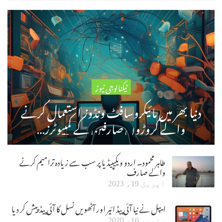
ٹیکنالوجی نیوز
دنیا بھر میں مائیکروسافٹ ونڈوز استعمال کرنے
والے کروڑوں صارفین کے کمپیوٹرز…
طاہر محمود۔ اردو ویکیپیڈیا پر سب سے زیادہ ترامیم کرنے
والے صارف
اپریل 19، 2023
ایپل نے نیا آئی پیڈ ائیر اور آٹھویں نسل کا آئی پیڈ پیش کر دیا
ستمبر 16، 2020