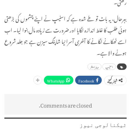
رکھتی۔
بہرحال، یہ بات تو طے شدہ ہے کہ اسنیپ نے اپنے چشموں کی بڑھتی
ہوئی طلب کا غلط اندازہ لگایا اور ضرورت سے زیادہ مال بنوا لیا۔ اب
اسے ٹھکانے لگانے کا آخری آسرا نیا شاپنگ سیزن ہے جو جلد شروع
ہونے والا ہے۔
اسنیپ
ویئرایبلز
WhatsApp
Facebook
شیئر کیجئے
Comments are closed.
ٹیکنالوجی نیوز