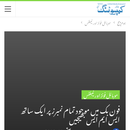
ہوم پیج
موبائل فونز اور ٹیبلٹس
موبائل فونز اور ٹیبلٹس
فون بک میں موجود تمام نمبرز پر ایک ساتھ
ایس ایم ایس بھیجیں