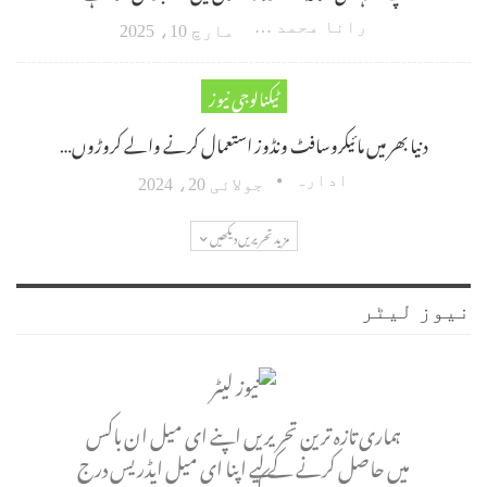
رانا محمد امین اکبر
مارچ 10، 2025
ٹیکنالوجی نیوز
دنیا بھر میں مائیکروسافٹ ونڈوز استعمال کرنے والے کروڑوں…
ادارہ
جولائی 20، 2024
مزید تحریریں دیکھیں
نیوز لیٹر
ہماری تازہ ترین تحریریں اپنے ای میل ان باکس
میں حاصل کرنے کے لیے اپنا ای میل ایڈریس درج