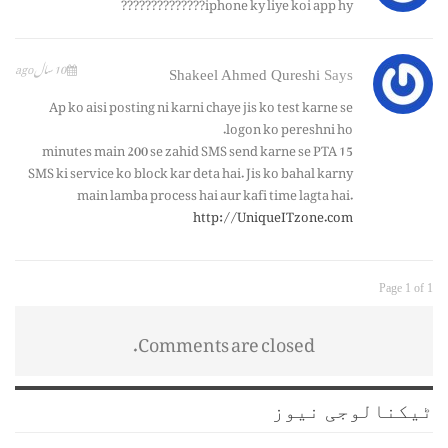
iphone ky liye koi app hy??????????????
10 سال ago
Shakeel Ahmed Qureshi
Says
Ap ko aisi posting ni karni chaye jis ko test karne se
logon ko pereshni ho.
15 minutes main 200 se zahid SMS send karne se PTA
SMS ki service ko block kar deta hai. Jis ko bahal karny
main lamba process hai aur kafi time lagta hai.
http://UniqueITzone.com
Page 1 of 1
Comments are closed.
ٹیکنالوجی نیوز