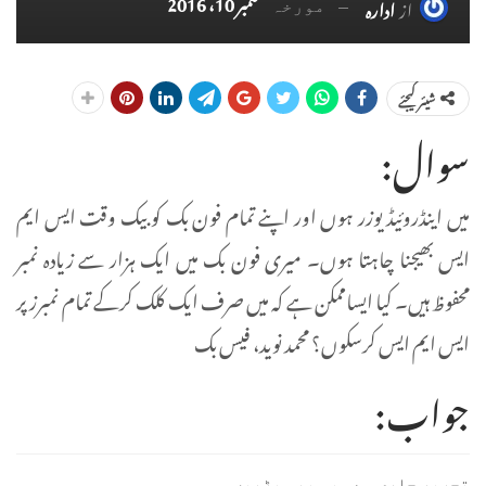
ستمبر 10، 2016
از
ادارہ
مورخہ
شیئر کیجئے
سوال:
میں اینڈروئیڈ یوزر ہوں اور اپنے تمام فون بک کو بیک وقت ایس ایم
ایس بھیجنا چاہتا ہوں۔ میری فون بک میں ایک ہزار سے زیادہ نمبر
محفوظ ہیں۔ کیا ایساممکن ہے کہ میں صرف ایک کلک کرکے تمام نمبرز پر
ایس ایم ایس کرسکوں؟ محمد نوید، فیس بک
جواب:
تحریر جاری ہے۔ یہ بھی پڑھیں