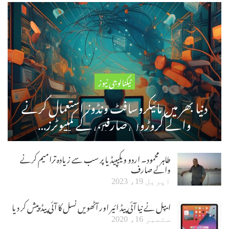
ٹیکنالوجی نیوز
دنیا بھر میں مائیکروسافٹ ونڈوز استعمال کرنے
والے کروڑوں صارفین کے کمپیوٹرز…
طاہر محمود۔ اردو ویکیپیڈیا پر سب سے زیادہ ترامیم کرنے
والے صارف
اپریل 19، 2023
ایپل نے نیا آئی پیڈ ائیر اور آٹھویں نسل کا آئی پیڈ پیش کر دیا
ستمبر 16، 2020