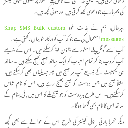
کی بھرمار ہے جو دعویٰ کچھ کرتی ہیں اور ہوتی کچھ ہیں۔
بہرحال، ہم نے بذات خود
Snap SMS Bulk custom
messages
استعمال کی ہے جو کہ آپ کو درکار خوبیاں رکھتی ہے۔
آپ اسے گوگل پلے اسٹور سے ڈاؤن لوڈ کرسکتے ہیں۔ اس کے ذریعے
آپ گروپ بنا کر تمام احباب کو ایک ساتھ میسج بھیج سکتے ہیں ۔ ساتھ
ہی ٹیمپلیٹ کے ذریعے آپ ہر میسج میں کچھ تبدیلیاں بھی کرسکتے ہیں،
مثلاً میسج میں جس دوست کو میسج بھیج رہے ہیں، اس کا نام شامل
کرسکتےہیں۔ اس طرح ہر دوست کو جو میسج ملے گا اس میں باقی پیغام کے
ساتھ اس کا نام بھی لکھا ہوگا۔
دیگر تھرڈ پارٹی ایپلی کیشنز کی طرح اس کے حوالے سے بھی کچھ