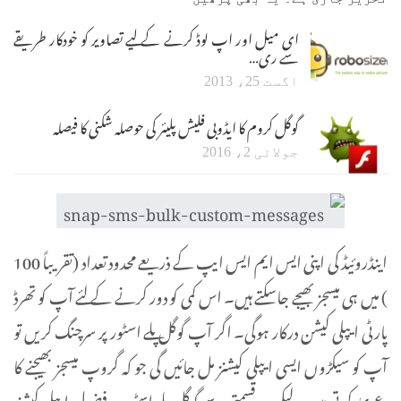
ای میل اور اپ لوڈ کرنے کے لیے تصاویر کو خودکار طریقے
سے ری…
اگست 25، 2013
گوگل کروم کا ایڈوبی فلیش پلیئر کی حوصلہ شکنی کا فیصلہ
جولائی 2، 2016
اینڈروئیڈ کی اپنی ایس ایم ایس ایپ کے ذریعے محدود تعداد (تقریباً 100
) میں ہی میسجز بھیجے جاسکتے ہیں۔ اس کمی کو دور کرنے کے لئے آپ کو تھرڈ
پارٹی ایپلی کیشن درکار ہوگی۔ اگر آپ گوگل پلے اسٹور پر سرچنگ کریں تو
آپ کو سیکڑوں ایسی ایپلی کیشنز مل جائیں گی جو کہ گروپ میسجز بھیجنے کا
دعویٰ کرتی ہیں۔ لیکن بدقسمتی سے گوگل پلے اسٹور پر فضول ایپلی کیشنز