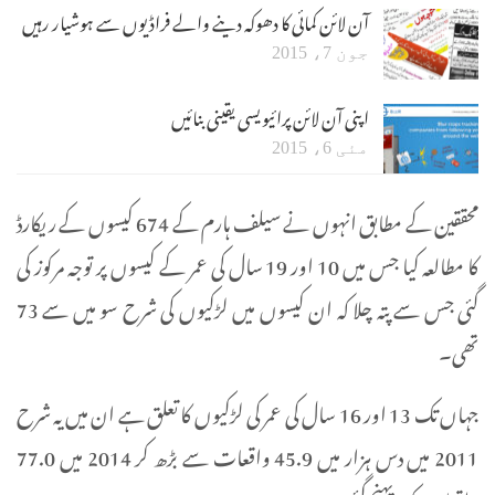
آن لائن کمائی کا دھوکہ دینے والے فراڈیوں سے ہوشیار رہیں
جون 7، 2015
اپنی آن لائن پرائیویسی یقینی بنائیں
مئی 6، 2015
محققین کے مطابق انہوں نے سیلف ہارم کے 674 کیسوں کے ریکارڈ
کا مطالعہ کیا جس میں 10 اور 19 سال کی عمر کے کیسوں پر توجہ مرکوز کی
گئی جس سے پتہ چلا کہ ان کیسوں میں لڑکیوں کی شرح سو میں سے 73
تھی۔
جہاں تک 13 اور 16 سال کی عمر کی لڑکیوں کا تعلق ہے ان میں یہ شرح
2011 میں دس ہزار میں 45.9 واقعات سے بڑھ کر 2014 میں 77.0