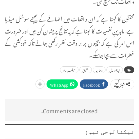
واقعات تک پہنچ گئی۔
محققین کا کہنا ہے کہ ان واقعات میں اضافے کے پیچھے سوشل میڈیا
ہے، ماہرینِ نفسیات کا کہنا ہے کہ یہ نتائج پریشان کن ہیں اور ضرورت
اس امر کی ہے کہ بچیوں پر بر وقت نظر رکھی جائے تاکہ خودکشی کے
خطرات سے بچا جاسکے۔
ایذا رسانی
برطانیہ
تحقیق
سیلف ہارم
WhatsApp
Facebook
شیئر کیجئے
Comments are closed.
ٹیکنالوجی نیوز