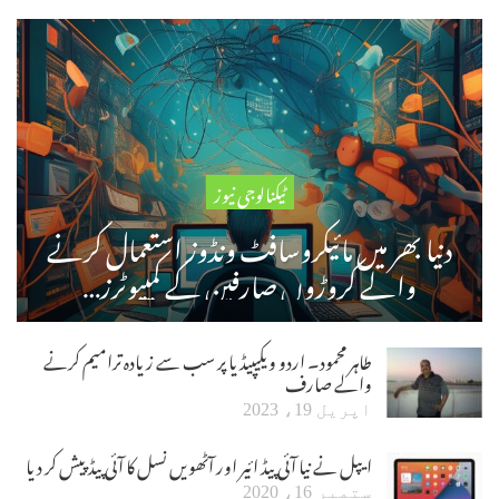
ٹیکنالوجی نیوز
دنیا بھر میں مائیکروسافٹ ونڈوز استعمال کرنے
والے کروڑوں صارفین کے کمپیوٹرز…
طاہر محمود۔ اردو ویکیپیڈیا پر سب سے زیادہ ترامیم کرنے
والے صارف
اپریل 19، 2023
ایپل نے نیا آئی پیڈ ائیر اور آٹھویں نسل کا آئی پیڈ پیش کر دیا
ستمبر 16، 2020