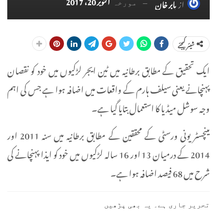
اکتوبر 20، 2017
از
بابر خان
مورخہ
شیئر کیجئے
ایک تحقیق کے مطابق برطانیہ میں ٹین ایجر لڑکیوں میں خود کو نقصان
پہنچانے یعنی سیلف ہارم کے واقعات میں اضافہ ہوا ہے جس کی اہم
وجہ سوشل میڈیا کا استعمال بتایا گیا ہے۔
مینچسٹر یونی ورسٹی کے محققین کے مطابق برطانیہ میں سنہ 2011 اور
2014 کے درمیان 13 اور 16 سالہ لڑکیوں میں خود کو ایذا پہنچانے کی
شرح میں 68 فیصد اضافہ ہوا ہے۔
تحریر جاری ہے۔ یہ بھی پڑھیں