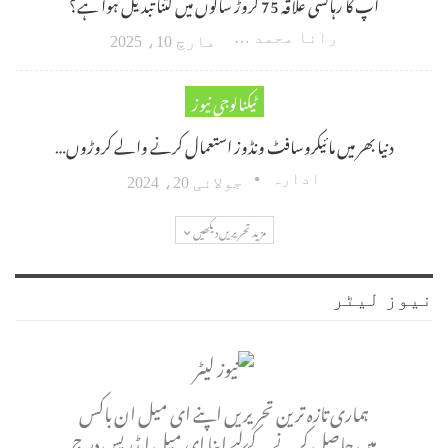
آپ کا رہائشی علاقہ 75 کروڑ سالوں میں کتنا تبدیل ہوا ہے؟
رانا محمد امین اکبر
مارچ 10، 2025
ٹیکنالوجی نیوز
دنیا بھر میں مائیکروسافٹ ونڈوز استعمال کرنے والے کروڑوں…
ادارہ
جولائی 20، 2024
مزید تحریریں دیکھیں
نیوز لیٹر
ہماری تازہ ترین تحریریں اپنے ای میل ان باکس
میں حاصل کرنے کے لیے اپنا ای میل ایڈریس درج