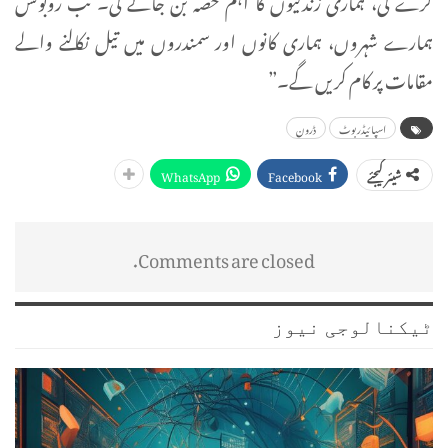
ہمارے شہروں، ہماری کانوں اور سمندروں میں تیل نکالنے والے
مقامات پر کام کریں گے۔”
اسپائیڈربوٹ
ڈرون
WhatsApp
Facebook
شیئر کیجئے
Comments are closed.
ٹیکنالوجی نیوز