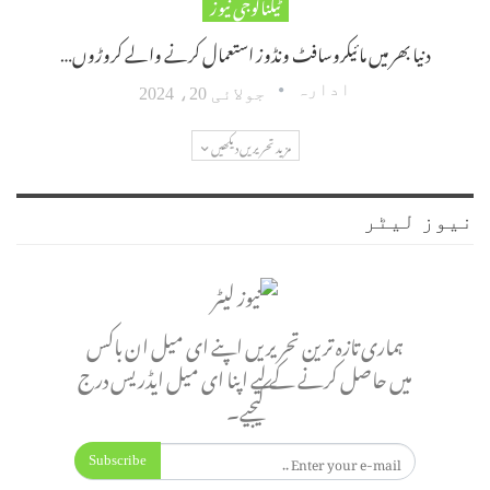
ٹیکنالوجی نیوز
دنیا بھر میں مائیکروسافٹ ونڈوز استعمال کرنے والے کروڑوں…
ادارہ
جولائی 20، 2024
مزید تحریریں دیکھیں
نیوز لیٹر
ہماری تازہ ترین تحریریں اپنے ای میل ان باکس
میں حاصل کرنے کے لیے اپنا ای میل ایڈریس درج
کیجیے۔
Subscribe