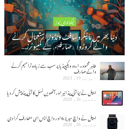
ٹیکنالوجی نیوز
دنیا بھر میں مائیکروسافٹ ونڈوز استعمال کرنے
والے کروڑوں صارفین کے کمپیوٹرز…
طاہر محمود۔ اردو ویکیپیڈیا پر سب سے زیادہ ترامیم کرنے
والے صارف
اپریل 19، 2023
ایپل نے نیا آئی پیڈ ائیر اور آٹھویں نسل کا آئی پیڈ پیش کر دیا
ستمبر 16، 2020
ایپل نے واچ سیریز 6 اور واچ ایس ای متعارف کرا دی
ستمبر 16، 2020