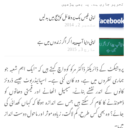
تحریر جاری ہے۔ یہ بھی پڑھیں
اپنی فیس بک پروفائل کو پیج میں بدلیں
ستمبر 2، 2014
اپنی دنیا آپ پیدا کر اگر زندوں میں ہے
مارچ 3، 2015
پروجیکٹ کے ڈائریکٹر ڈاکٹر مرکو کوواچ کہتے ہیں کہ "ایک اہم شعبہ جو
ہماری نظروں میں ہے، وہ کان کنی ہے۔ اسپائیڈربوٹ جیسے ڈرونز
کانوں کے اندر نقشے بنانے، سیمپل اٹھانے اور قیمتی دھاتوں کو
ڈھونڈنے کا کام کر سکتے ہیں جس سے اندازہ ہوگا کہ کہاں کھدائی کی
جائے؟ وہ بھی کس طرح، کم لاگت، زیادہ موثر اور ماحول دوست انداز
میں۔