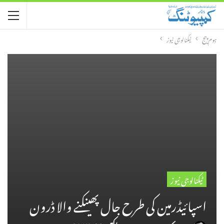
ہوم پیج
ٹیکنالوجی نیوز
ٹیکنالوجی نیوز
اسپائیڈرمین کی طرح جال پھینکنے والا ڈرون