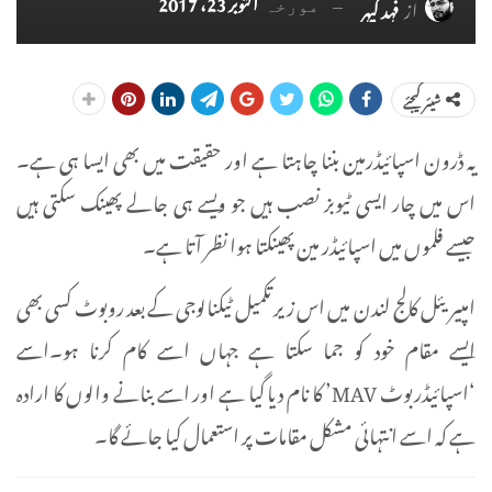
اکتوبر 23، 2017
از
فہد کیہر
مورخہ
شیئر کیجئے
یہ ڈرون اسپائیڈرمین بننا چاہتا ہے اور حقیقت میں بھی ایسا ہی ہے۔
اس میں چار ایسی ٹیوبز نصب ہیں جو ویسے ہی جالے پھینک سکتی ہیں
جیسے فلموں میں اسپائیڈر مین پھینکتا ہوا نظر آتا ہے۔
امپیریئل کالج لندن میں اس زیر تکمیل ٹیکنالوجی کے بعد روبوٹ کسی بھی
ایسے مقام خود کو جما سکتا ہے جہاں اسے کام کرنا ہو۔اسے
‘اسپائیڈربوٹ MAV’ کا نام دیا گیا ہے اور اسے بنانے والوں کا ارادہ
ہے کہ اسے انتہائی مشکل مقامات پر استعمال کیا جائے گا۔