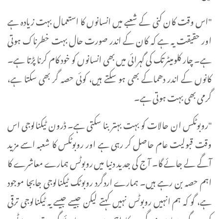
"اس وقت کان کنی کے شعبے میں انسانوں کا استعمال بہت زیادہ ہے
اور حقیقت یہ ہے کہ کان کے اندر صورت حال بہت خطرناک ہوتی
ہے۔ چار کلومیٹر تک کی گہرائی میں بھی انسانوں کو خود کام کرنا پڑتا ہے۔
کانوں کے اندر دھماکے بھی ہو سکتے ہیں، کوئی حصہ گر بھی سکتا ہے،
گرمی بھی بہت ہوتی ہے۔
"روبوٹکس ان حالات کو بہت بہتر بنا سکتی ہے۔ ڈرون ٹیکنالوجی اس
وقت قبولیت عام حاصل کر رہی ہے اور روبوٹکس کا شعبہ اسے مزید
آگے لے جائے گا۔ آج کی جدید دنیا میں روبوٹس ہمارے معاشرے کا
اہم حصہ بن رہے ہیں۔ ہمارے اردگرد روبوٹک ٹیکنالوجی جابجا موجود
ہے، گو کہ ہم انہیں روبوٹس نہیں کہتے لیکن جیسے جیسے یہ ٹیکنالوجی ترقی
کرے گی، ہماری زندگیوں کا اہم حصہ بن جائے گی۔ تب روبوٹس