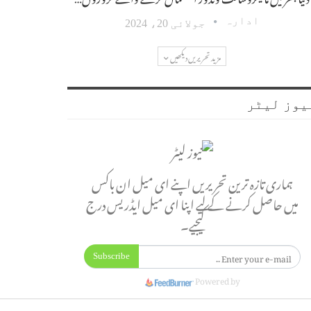
ادارہ
جولائی 20، 2024
مزید تحریریں دیکھیں
یوز لیٹر
ہماری تازہ ترین تحریریں اپنے ای میل ان باکس
میں حاصل کرنے کے لیے اپنا ای میل ایڈریس درج
کیجیے۔
Subscribe
Powered by