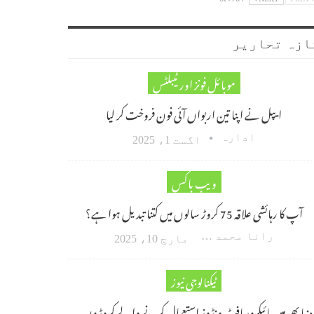
ازہ تحاریر
موبائل فونز اور ٹیبلٹس
ایپل نے اپنا تین اربواں آئی فون فروخت کر لیا
ادارہ
اگست 1، 2025
ویب باکس
آپ کا رہائشی علاقہ 75 کروڑ سالوں میں کتنا تبدیل ہوا ہے؟
رانا محمد امین اکبر
مارچ 10، 2025
ٹیکنالوجی نیوز
دنیا بھر میں مائیکروسافٹ ونڈوز استعمال کرنے والے کروڑوں…