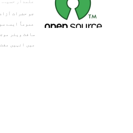
علمدار حسین
عموماً ایسے سو
سافٹ ویئر موجو
میں انہیں مفت 