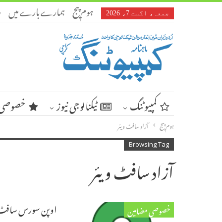
ہوم پیج
ہمارے بارے میں
ر
جمعہ، اگست 7، 2026
کمپیوٹنگ
ٹیکنالوجی نیوز
خصوصی 
ہوم پیج
آزاد سافٹ ویئر
Browsing Tag
آزاد سافٹ ویئر
اوپن سورس سافٹ و
خصوصی مضامین