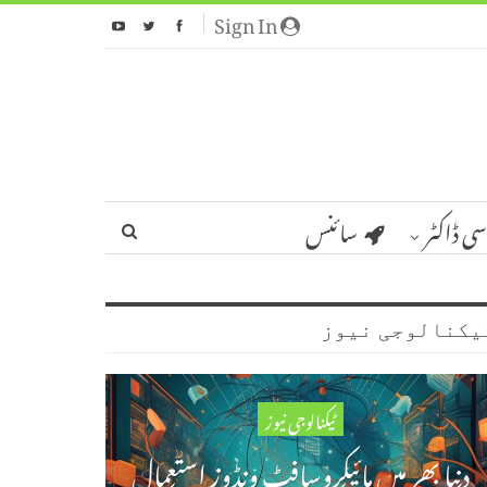
Sign In
سی ڈاکٹر
سائنس
یکنالوجی نیوز
ٹیکنالوجی نیوز
دنیا بھر میں مائیکروسافٹ ونڈوز استعمال