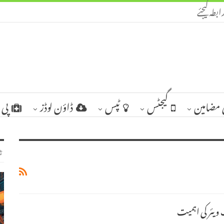
ابطہ کیجئے
مضامین
گیجٹس
ٹپس
ڈاؤن لوڈز
پی 
ٹ
یئر کی اہمیت