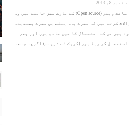
ستمبر 8، 2013
جو حضرات آزاد سافٹ ویئر (Open source) کے بارے میں جانتے ہیں وہ
الات کرتے ہیں کہ میرے پاس پہلے ہی میرے پسندیدہ
د ہیں جن کے استعمال کا میں عادی ہوں اور پھر
استعمال کر رہا ہوں (کریک کے ذریعے) اگرچہ وہ…