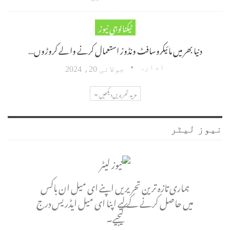
ٹیکنالوجی نیوز
دنیا بھر میں مائیکروسافٹ ونڈوز استعمال کرنے والے کروڑوں…
ادارہ
جولائی 20، 2024
مزید تحریریں دیکھیں
نیوز لیٹر
ہماری تازہ ترین تحریریں اپنے ای میل ان باکس
میں حاصل کرنے کے لیے اپنا ای میل ایڈریس درج
کیجیے۔