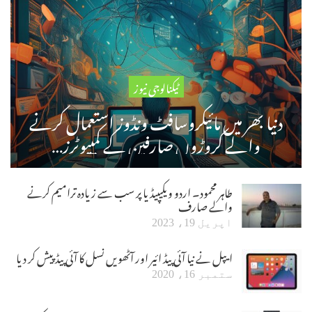
ٹیکنالوجی نیوز
دنیا بھر میں مائیکروسافٹ ونڈوز استعمال کرنے
والے کروڑوں صارفین کے کمپیوٹرز…
طاہر محمود۔ اردو ویکیپیڈیا پر سب سے زیادہ ترامیم کرنے
والے صارف
اپریل 19، 2023
ایپل نے نیا آئی پیڈ ائیر اور آٹھویں نسل کا آئی پیڈ پیش کر دیا
ستمبر 16، 2020