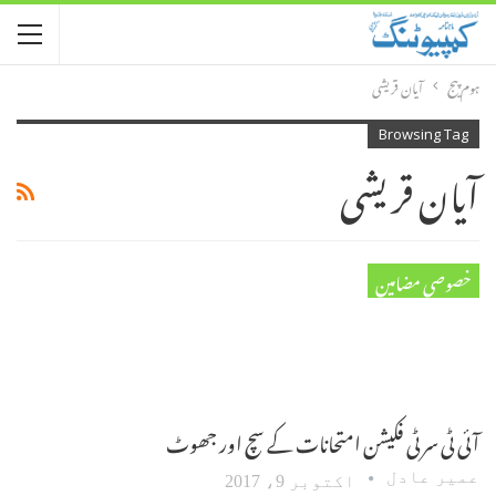
ہوم پیج
آیان قریشی
Browsing Tag
آیان قریشی
خصوصی مضامین
آئی ٹی سرٹی فکیشن امتحانات کے سچ اور جھوٹ‎
عمیر عادل
اکتوبر 9، 2017