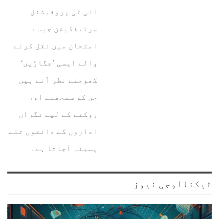
آئی ٹی پروفیشنل
سرٹیفکیشن جیسے
امتحان میں نقل کرنے
والے ایسی ’جگاڑیں‘
کھوجتے نظر آتے ہیں
جن کو سمجھنے اور
روکنے کے لیے نگراں
اداروں کے دانتوں تلے
پسینہ آجاتا ہے۔
ٹیکنالوجی نیوز