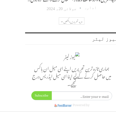
ادارہ
جولائی 20، 2024
مزید تحریریں دیکھیں
یوز لیٹر
ہماری تازہ ترین تحریریں اپنے ای میل ان باکس
میں حاصل کرنے کے لیے اپنا ای میل ایڈریس درج
کیجیے۔
Subscribe
Powered by