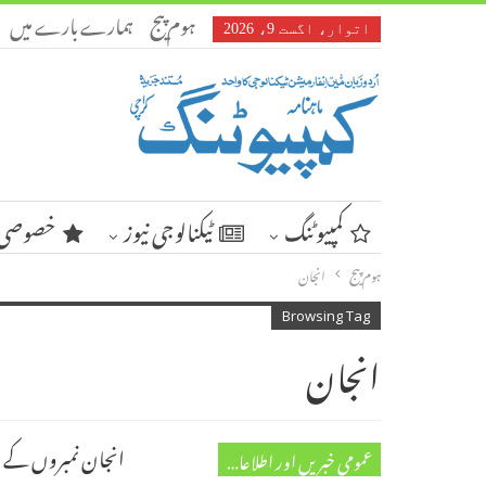
ہوم پیج
ہمارے بارے میں
اتوار، اگست 9، 2026
کمپیوٹنگ
ٹیکنالوجی نیوز
خصوصی 
ہوم پیج
انجان
Browsing Tag
انجان
انجان نمبروں کے ما
عمومی خبریں اور اطلاعات