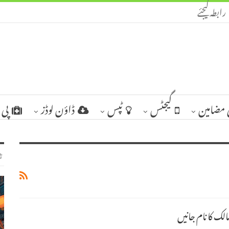
رابطہ کیجئے
مضامین
گیجٹس
ٹپس
ڈاؤن لوڈز
پی 
ٹ
لک کا نام جانیں