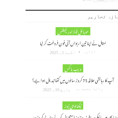
ازہ تحاریر
موبائل فونز اور ٹیبلٹس
ایپل نے اپنا تین اربواں آئی فون فروخت کر لیا
ادارہ
اگست 1، 2025
ویب باکس
آپ کا رہائشی علاقہ 75 کروڑ سالوں میں کتنا تبدیل ہوا ہے؟
رانا محمد امین اکبر
مارچ 10، 2025
ٹیکنالوجی نیوز
دنیا بھر میں مائیکروسافٹ ونڈوز استعمال کرنے والے کروڑوں…