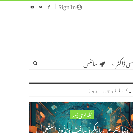
Sign In
سی ڈاکٹر
سائنس
یکنالوجی نیوز
ٹیکنالوجی نیوز
دنیا بھر میں مائیکروسافٹ ونڈوز استعمال