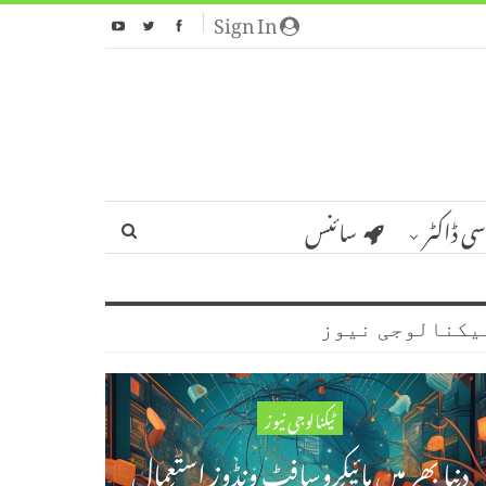
Sign In
سی ڈاکٹر
سائنس
یکنالوجی نیوز
ٹیکنالوجی نیوز
دنیا بھر میں مائیکروسافٹ ونڈوز استعمال