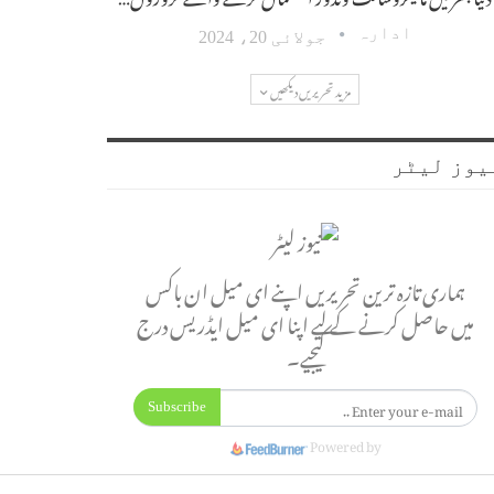
ادارہ
جولائی 20، 2024
مزید تحریریں دیکھیں
یوز لیٹر
ہماری تازہ ترین تحریریں اپنے ای میل ان باکس
میں حاصل کرنے کے لیے اپنا ای میل ایڈریس درج
کیجیے۔
Subscribe
Powered by