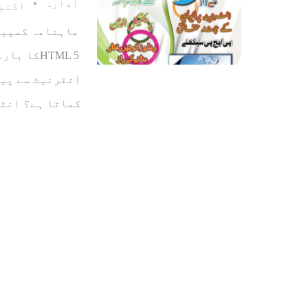
ادارہ
اکتوبر 21
HTML 5کا
انٹرنیٹ سے پیس
کماتا ہے؟ انٹ