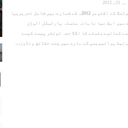
، 2012
ماہنامہ کمپیوٹنگ کے اکتوبر 2012ء کے شمارے میں شامل تحریریں:
 بارے میں ایک نیا ماہانہ سلسلہ پارٹیکل الوژن
ے کمائیے سلسلے کا اگلا حصہ ٹوئٹر پیسے کیسے
رنیٹ پرائیویسی کے بارے میں چند حقائق ونڈوز…