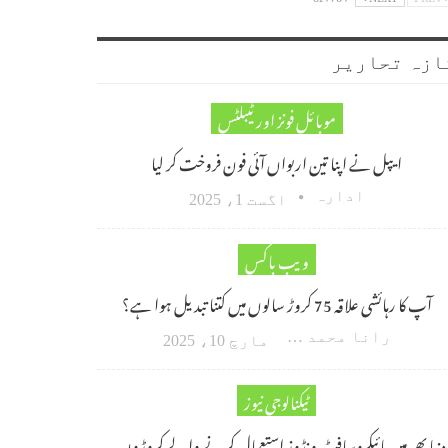
ازہ تحاریر
موبائل فونز اور ٹیبلٹس
ایپل نے اپنا تین اربواں آئی فون فروخت کر لیا
ادارہ
اگست 1، 2025
ویب باکس
آپ کا رہائشی علاقہ 75 کروڑ سالوں میں کتنا تبدیل ہوا ہے؟
رانا محمد امین اکبر
مارچ 10، 2025
ٹیکنالوجی نیوز
دنیا بھر میں مائیکروسافٹ ونڈوز استعمال کرنے والے کروڑوں…