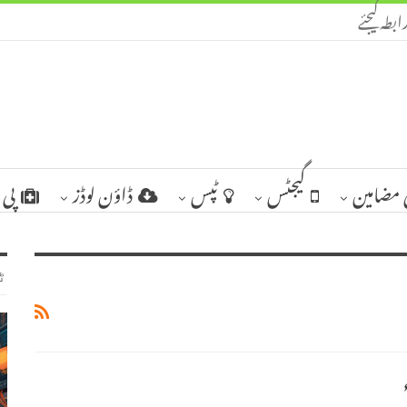
ابطہ کیجئے
مضامین
گیجٹس
ٹپس
ڈاؤن لوڈز
پی 
ٹ